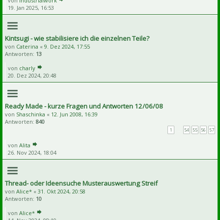
von
Industrialwork
19. Jan 2025, 16:53
Kintsugi - wie stabilisiere ich die einzelnen Teile?
von
Caterina
«
9. Dez 2024, 17:55
Antworten:
13
von
charly
20. Dez 2024, 20:48
Ready Made - kurze Fragen und Antworten 12/06/08
von
Shaschinka
«
12. Jun 2008, 16:39
Antworten:
840
1
…
54
55
56
57
von
Alita
26. Nov 2024, 18:04
Thread- oder Ideensuche Musterauswertung Streif
von
Alice*
«
31. Okt 2024, 20:58
Antworten:
10
von
Alice*