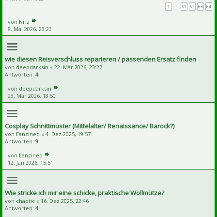
1
…
61
62
63
64
von
Nria
8. Mai 2026, 23:23
wie diesen Reisverschluss reparieren / passenden Ersatz finden
von
deepdarksin
«
22. Mär 2026, 23:27
Antworten:
4
von
deepdarksin
23. Mär 2026, 18:50
Cosplay Schnittmuster (Mittelalter/ Renaissance/ Barock?)
von
Eanzined
«
4. Dez 2025, 19:57
Antworten:
9
von
Eanzined
12. Jan 2026, 15:51
Wie stricke ich mir eine schicke, praktische Wollmütze?
von
chaotic
«
16. Dez 2025, 22:46
Antworten:
4