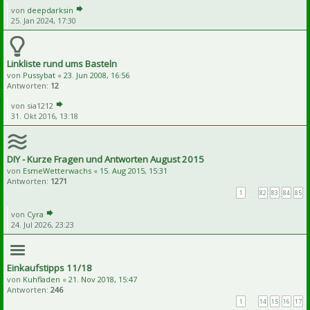
von
deepdarksin
25. Jan 2024, 17:30
Linkliste rund ums Basteln
von
Pussybat
«
23. Jun 2008, 16:56
Antworten:
12
von
sia1212
31. Okt 2016, 13:18
DIY - Kurze Fragen und Antworten August 2015
von
EsmeWetterwachs
«
15. Aug 2015, 15:31
Antworten:
1271
1
…
82
83
84
85
von
Cyra
24. Jul 2026, 23:23
Einkaufstipps 11/18
von
Kuhfladen
«
21. Nov 2018, 15:47
Antworten:
246
1
…
14
15
16
17