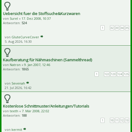
Uebersicht fuer die Stoffsuche&Kurzwaren
von
Surel
«
17. Dez 2008, 10:37
Antworten:
524
1
…
32
33
34
35
von
GluteCurveCover
5. Aug 2026, 16:30
Kaufberatung für Nähmaschinen (Sammelthread)
von
Natron
«
9. Jan 2007, 12:46
Antworten:
1865
1
…
122
123
124
125
von
Sevenah
21. Jul 2026, 16:42
Kostenlose Schnittmuster/Anleitungen/Tutorials
von
teeth
«
7. Mär 2008, 22:02
Antworten:
188
1
…
10
11
12
13
von
kermit