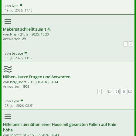
von
Nria
19. Jul 2026, 17:10
Makerist schließt zum 1.4.
von
Nria
«
21. Jan 2025, 16:20
Antworten:
29
1
2
von
brosce
18. Jul 2026, 13:07
Nähen- kurze Fragen und Antworten
von
lady_spatz
«
11. Jul 2016, 14:14
Antworten:
1903
1
…
124
125
126
127
von
Cyra
25. Jun 2026, 08:51
Hilfe beim umnähen einer Hose mit gesetzten Falten auf Knie
höhe
von
sprotte_xf
«
15. Jun 2026, 08:43