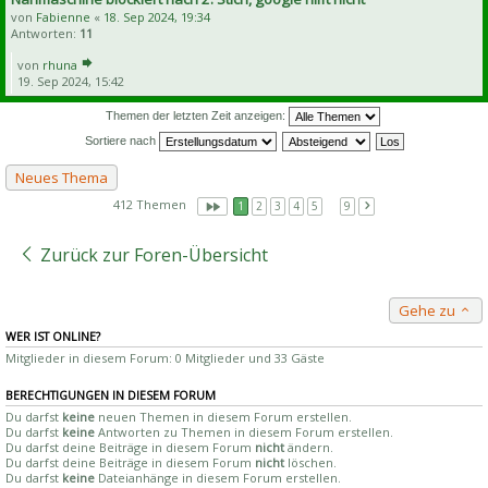
von
Fabienne
«
18. Sep 2024, 19:34
Antworten:
11
von
rhuna
19. Sep 2024, 15:42
Themen der letzten Zeit anzeigen:
Sortiere nach
Neues Thema
412 Themen
1
2
3
4
5
…
9
Zurück zur Foren-Übersicht
Gehe zu
WER IST ONLINE?
Mitglieder in diesem Forum: 0 Mitglieder und 33 Gäste
BERECHTIGUNGEN IN DIESEM FORUM
Du darfst
keine
neuen Themen in diesem Forum erstellen.
Du darfst
keine
Antworten zu Themen in diesem Forum erstellen.
Du darfst deine Beiträge in diesem Forum
nicht
ändern.
Du darfst deine Beiträge in diesem Forum
nicht
löschen.
Du darfst
keine
Dateianhänge in diesem Forum erstellen.