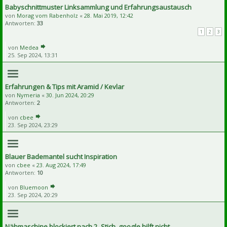
Babyschnittmuster Linksammlung und Erfahrungsaustausch
von
Morag vom Rabenholz
«
28. Mai 2019, 12:42
Antworten:
33
1
2
3
von
Medea
25. Sep 2024, 13:31
Erfahrungen & Tips mit Aramid / Kevlar
von
Nymeria
«
30. Jun 2024, 20:29
Antworten:
2
von
cbee
23. Sep 2024, 23:29
Blauer Bademantel sucht Inspiration
von
cbee
«
23. Aug 2024, 17:49
Antworten:
10
von
Bluemoon
23. Sep 2024, 20:29
Nähmaschine blockiert nach 2. Stich, google hilft nicht