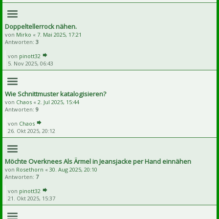
Doppeltellerrock nähen.
von
Mirko
«
7. Mai 2025, 17:21
Antworten:
3
von
pinott32
5. Nov 2025, 06:43
Wie Schnittmuster katalogisieren?
von
Chaos
«
2. Jul 2025, 15:44
Antworten:
9
von
Chaos
26. Okt 2025, 20:12
Möchte Overknees Als Ärmel in Jeansjacke per Hand einnähen
von
Rosethorn
«
30. Aug 2025, 20:10
Antworten:
7
von
pinott32
21. Okt 2025, 15:37