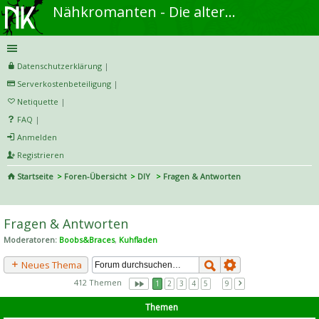
Nähkromanten - Die alternative Näh- und DIY-Community
Datenschutzerklärung
|
Serverkostenbeteiligung
|
Netiquette
|
FAQ
|
Anmelden
Registrieren
Startseite
Foren-Übersicht
DIY
Fragen & Antworten
S
uc
Fragen & Antworten
he
Moderatoren:
Boobs&Braces
,
Kuhfladen
Neues Thema
412 Themen
1
2
3
4
5
…
9
Themen