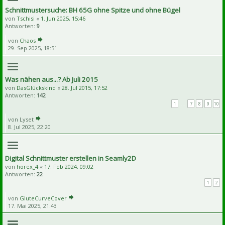
Schnittmustersuche: BH 65G ohne Spitze und ohne Bügel
von
Tschisi
«
1. Jun 2025, 15:46
Antworten:
9
von
Chaos
29. Sep 2025, 18:51
Was nähen aus...? Ab Juli 2015
von
DasGlückskind
«
28. Jul 2015, 17:52
Antworten:
142
1
…
7
8
9
10
von
Lyset
8. Jul 2025, 22:20
Digital Schnittmuster erstellen in Seamly2D
von
horex_4
«
17. Feb 2024, 09:02
Antworten:
22
1
2
von
GluteCurveCover
17. Mai 2025, 21:43