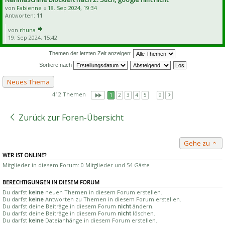
von
Fabienne
«
18. Sep 2024, 19:34
Antworten:
11
von
rhuna
19. Sep 2024, 15:42
Themen der letzten Zeit anzeigen:
Sortiere nach
Neues Thema
412 Themen
1
2
3
4
5
…
9
Zurück zur Foren-Übersicht
Gehe zu
WER IST ONLINE?
Mitglieder in diesem Forum: 0 Mitglieder und 54 Gäste
BERECHTIGUNGEN IN DIESEM FORUM
Du darfst
keine
neuen Themen in diesem Forum erstellen.
Du darfst
keine
Antworten zu Themen in diesem Forum erstellen.
Du darfst deine Beiträge in diesem Forum
nicht
ändern.
Du darfst deine Beiträge in diesem Forum
nicht
löschen.
Du darfst
keine
Dateianhänge in diesem Forum erstellen.