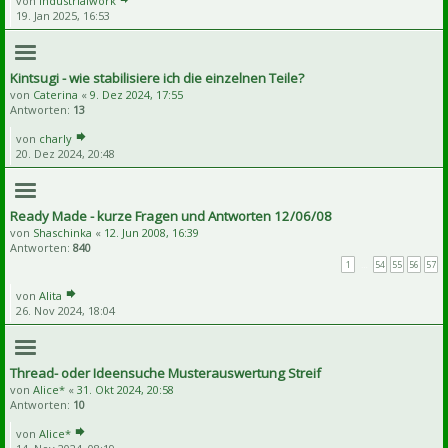
von
Industrialwork
19. Jan 2025, 16:53
Kintsugi - wie stabilisiere ich die einzelnen Teile?
von
Caterina
«
9. Dez 2024, 17:55
Antworten:
13
von
charly
20. Dez 2024, 20:48
Ready Made - kurze Fragen und Antworten 12/06/08
von
Shaschinka
«
12. Jun 2008, 16:39
Antworten:
840
1
…
54
55
56
57
von
Alita
26. Nov 2024, 18:04
Thread- oder Ideensuche Musterauswertung Streif
von
Alice*
«
31. Okt 2024, 20:58
Antworten:
10
von
Alice*