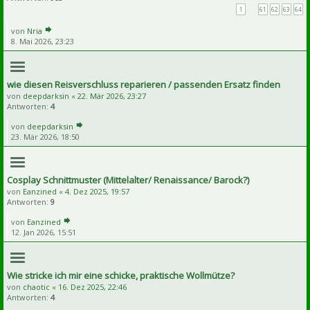
1
…
61
62
63
64
von
Nria
8. Mai 2026, 23:23
wie diesen Reisverschluss reparieren / passenden Ersatz finden
von
deepdarksin
«
22. Mär 2026, 23:27
Antworten:
4
von
deepdarksin
23. Mär 2026, 18:50
Cosplay Schnittmuster (Mittelalter/ Renaissance/ Barock?)
von
Eanzined
«
4. Dez 2025, 19:57
Antworten:
9
von
Eanzined
12. Jan 2026, 15:51
Wie stricke ich mir eine schicke, praktische Wollmütze?
von
chaotic
«
16. Dez 2025, 22:46
Antworten:
4