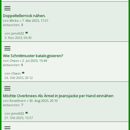
Doppeltellerrock nähen.
von
Mirko
«
7. Mai 2025, 17:21
Antworten:
3
von
pinott32
5. Nov 2025, 06:43
Wie Schnittmuster katalogisieren?
von
Chaos
«
2. Jul 2025, 15:44
Antworten:
9
von
Chaos
26. Okt 2025, 20:12
Möchte Overknees Als Ärmel in Jeansjacke per Hand einnähen
von
Rosethorn
«
30. Aug 2025, 20:10
Antworten:
7
von
pinott32
21. Okt 2025, 15:37