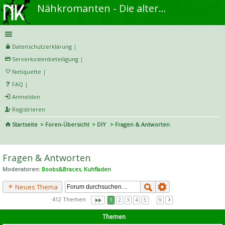
Nähkromanten - Die alternative Näh- und DIY-Community
Datenschutzerklärung
|
Serverkostenbeteiligung
|
Netiquette
|
FAQ
|
Anmelden
Registrieren
Startseite
Foren-Übersicht
DIY
Fragen & Antworten
S
uc
Fragen & Antworten
he
Moderatoren:
Boobs&Braces
,
Kuhfladen
Neues Thema
412 Themen
1
2
3
4
5
…
9
Themen