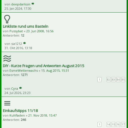
von
deepdarksin
25. Jan 2024, 17:30
Linkliste rund ums Basteln
von
Pussybat
«
23. Jun 2008, 16:56
Antworten:
12
von
sia1212
31. Okt 2016, 13:18
DIY - Kurze Fragen und Antworten August 2015
von
EsmeWetterwachs
«
15. Aug 2015, 15:31
Antworten:
1271
1
…
82
83
84
85
von
Cyra
24. Jul 2026, 23:23
Einkaufstipps 11/18
von
Kuhfladen
«
21. Nov 2018, 15:47
Antworten:
246
1
…
14
15
16
17