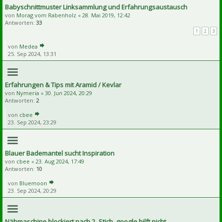
Babyschnittmuster Linksammlung und Erfahrungsaustausch
von
Morag vom Rabenholz
«
28. Mai 2019, 12:42
Antworten:
33
1
2
3
von
Medea
25. Sep 2024, 13:31
Erfahrungen & Tips mit Aramid / Kevlar
von
Nymeria
«
30. Jun 2024, 20:29
Antworten:
2
von
cbee
23. Sep 2024, 23:29
Blauer Bademantel sucht Inspiration
von
cbee
«
23. Aug 2024, 17:49
Antworten:
10
von
Bluemoon
23. Sep 2024, 20:29
Nähmaschine blockiert nach 2. Stich, google hilft nicht