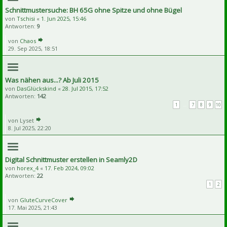
Schnittmustersuche: BH 65G ohne Spitze und ohne Bügel
von
Tschisi
«
1. Jun 2025, 15:46
Antworten:
9
von
Chaos
29. Sep 2025, 18:51
Was nähen aus...? Ab Juli 2015
von
DasGlückskind
«
28. Jul 2015, 17:52
Antworten:
142
1
…
7
8
9
10
von
Lyset
8. Jul 2025, 22:20
Digital Schnittmuster erstellen in Seamly2D
von
horex_4
«
17. Feb 2024, 09:02
Antworten:
22
1
2
von
GluteCurveCover
17. Mai 2025, 21:43