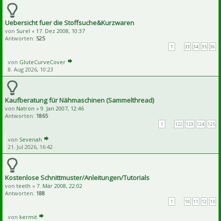
Uebersicht fuer die Stoffsuche&Kurzwaren
von
Surel
«
17. Dez 2008, 10:37
Antworten:
525
1
…
33
34
35
36
von
GluteCurveCover
8. Aug 2026, 10:23
Kaufberatung für Nähmaschinen (Sammelthread)
von
Natron
«
9. Jan 2007, 12:46
Antworten:
1865
1
…
122
123
124
125
von
Sevenah
21. Jul 2026, 16:42
Kostenlose Schnittmuster/Anleitungen/Tutorials
von
teeth
«
7. Mär 2008, 22:02
Antworten:
188
1
…
10
11
12
13
von
kermit