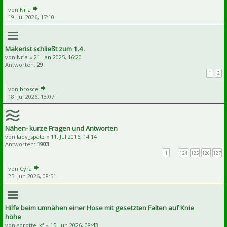
von
Nria
19. Jul 2026, 17:10
Makerist schließt zum 1.4.
von
Nria
«
21. Jan 2025, 16:20
Antworten:
29
1
2
von
brosce
18. Jul 2026, 13:07
Nähen- kurze Fragen und Antworten
von
lady_spatz
«
11. Jul 2016, 14:14
Antworten:
1903
1
…
124
125
126
127
von
Cyra
25. Jun 2026, 08:51
Hilfe beim umnähen einer Hose mit gesetzten Falten auf Knie
höhe
von
sprotte_xf
«
15. Jun 2026, 08:43