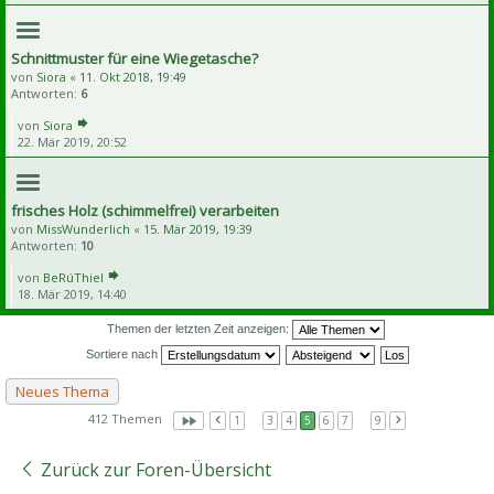
Schnittmuster für eine Wiegetasche?
von
Siora
«
11. Okt 2018, 19:49
Antworten:
6
von
Siora
22. Mär 2019, 20:52
frisches Holz (schimmelfrei) verarbeiten
von
MissWunderlich
«
15. Mär 2019, 19:39
Antworten:
10
von
BeRúThiel
18. Mär 2019, 14:40
Themen der letzten Zeit anzeigen:
Sortiere nach
Neues Thema
412 Themen
1
…
3
4
5
6
7
…
9
Zurück zur Foren-Übersicht