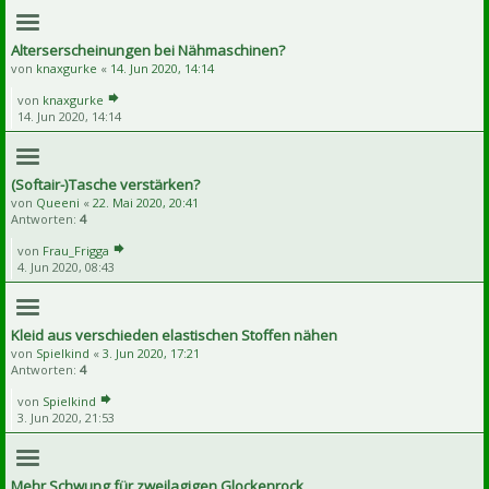
Alterserscheinungen bei Nähmaschinen?
von
knaxgurke
«
14. Jun 2020, 14:14
von
knaxgurke
14. Jun 2020, 14:14
(Softair-)Tasche verstärken?
von
Queeni
«
22. Mai 2020, 20:41
Antworten:
4
von
Frau_Frigga
4. Jun 2020, 08:43
Kleid aus verschieden elastischen Stoffen nähen
von
Spielkind
«
3. Jun 2020, 17:21
Antworten:
4
von
Spielkind
3. Jun 2020, 21:53
Mehr Schwung für zweilagigen Glockenrock