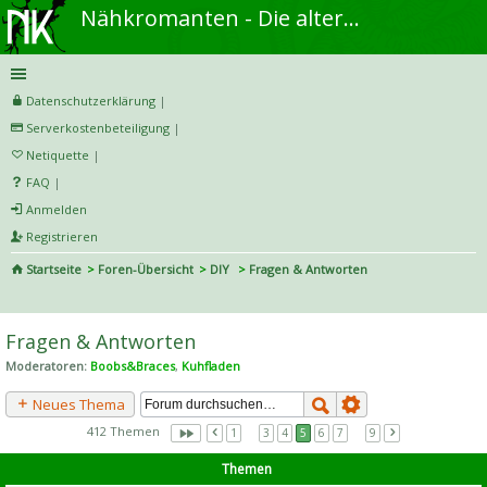
Nähkromanten - Die alternative Näh- und DIY-Community
Datenschutzerklärung
|
Serverkostenbeteiligung
|
Netiquette
|
FAQ
|
Anmelden
Registrieren
Startseite
Foren-Übersicht
DIY
Fragen & Antworten
S
uc
Fragen & Antworten
he
Moderatoren:
Boobs&Braces
,
Kuhfladen
Neues Thema
412 Themen
1
…
3
4
5
6
7
…
9
Themen