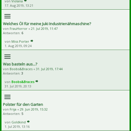
von
Violana
17. Aug 2019, 13:21
Welches Öl für meine Juki Industrienähmaschine?
von
FrauHorror
«
21. Jul 2019, 11:47
Antworten:
6
von
Miss Porter
1. Aug 2019, 09:24
Was basteln aus...?
von
Boobs&Braces
«
31. Jul 2019, 17:44
Antworten:
3
von
Boobs&Braces
31. Jul 2019, 20:13
Polster für den Garten
von
Frija
«
29. Jun 2019, 15:32
Antworten:
5
von
Goldkind
1. Jul 2019, 13:16