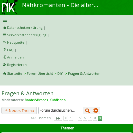
Nähkromanten - Die alternative Näh- und DIY-Community
Datenschutzerklärung
|
Serverkostenbeteiligung
|
Netiquette
|
FAQ
|
Anmelden
Registrieren
Startseite
Foren-Übersicht
DIY
Fragen & Antworten
S
uc
Fragen & Antworten
he
Moderatoren:
Boobs&Braces
,
Kuhfladen
Neues Thema
412 Themen
1
…
5
6
7
8
9
Themen