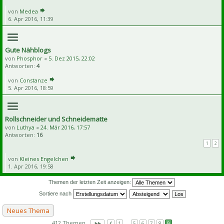
von
Medea
6. Apr 2016, 11:39
Gute Nähblogs
von
Phosphor
«
5. Dez 2015, 22:02
Antworten:
4
von
Constanze
5. Apr 2016, 18:59
Rollschneider und Schneidematte
von
Luthya
«
24. Mär 2016, 17:57
Antworten:
16
1
2
von
Kleines Engelchen
1. Apr 2016, 19:58
Themen der letzten Zeit anzeigen:
Sortiere nach
Neues Thema
412 Themen
1
…
5
6
7
8
9