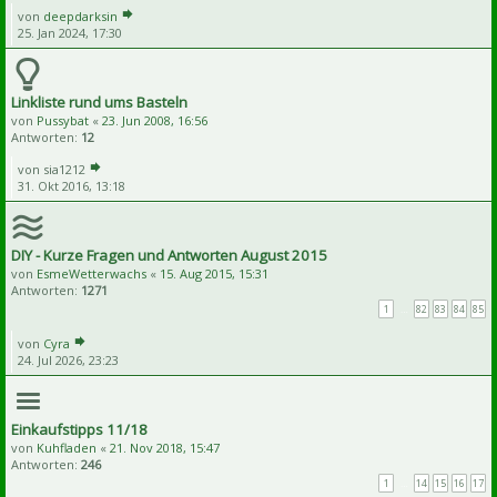
von
deepdarksin
25. Jan 2024, 17:30
Linkliste rund ums Basteln
von
Pussybat
«
23. Jun 2008, 16:56
Antworten:
12
von
sia1212
31. Okt 2016, 13:18
DIY - Kurze Fragen und Antworten August 2015
von
EsmeWetterwachs
«
15. Aug 2015, 15:31
Antworten:
1271
1
…
82
83
84
85
von
Cyra
24. Jul 2026, 23:23
Einkaufstipps 11/18
von
Kuhfladen
«
21. Nov 2018, 15:47
Antworten:
246
1
…
14
15
16
17