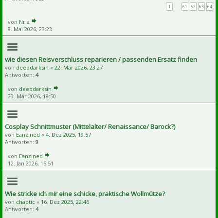
1
…
61
62
63
64
von
Nria
8. Mai 2026, 23:23
wie diesen Reisverschluss reparieren / passenden Ersatz finden
von
deepdarksin
«
22. Mär 2026, 23:27
Antworten:
4
von
deepdarksin
23. Mär 2026, 18:50
Cosplay Schnittmuster (Mittelalter/ Renaissance/ Barock?)
von
Eanzined
«
4. Dez 2025, 19:57
Antworten:
9
von
Eanzined
12. Jan 2026, 15:51
Wie stricke ich mir eine schicke, praktische Wollmütze?
von
chaotic
«
16. Dez 2025, 22:46
Antworten:
4