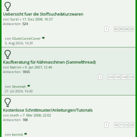
Uebersicht fuer die Stoffsuche&Kurzwaren
von
Surel
«
17. Dez 2008, 10:37
Antworten:
524
1
…
32
33
34
35
von
GluteCurveCover
5. Aug 2026, 16:30
Kaufberatung für Nähmaschinen (Sammelthread)
von
Natron
«
9. Jan 2007, 12:46
Antworten:
1865
1
…
122
123
124
125
von
Sevenah
21. Jul 2026, 16:42
Kostenlose Schnittmuster/Anleitungen/Tutorials
von
teeth
«
7. Mär 2008, 22:02
Antworten:
188
1
…
10
11
12
13
von
kermit