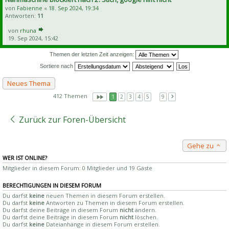
von
Fabienne
«
18. Sep 2024, 19:34
Antworten:
11
von
rhuna
19. Sep 2024, 15:42
Themen der letzten Zeit anzeigen:
Sortiere nach
Neues Thema
412 Themen
1
2
3
4
5
…
9
Zurück zur Foren-Übersicht
Gehe zu
WER IST ONLINE?
Mitglieder in diesem Forum: 0 Mitglieder und 19 Gäste
BERECHTIGUNGEN IN DIESEM FORUM
Du darfst
keine
neuen Themen in diesem Forum erstellen.
Du darfst
keine
Antworten zu Themen in diesem Forum erstellen.
Du darfst deine Beiträge in diesem Forum
nicht
ändern.
Du darfst deine Beiträge in diesem Forum
nicht
löschen.
Du darfst
keine
Dateianhänge in diesem Forum erstellen.