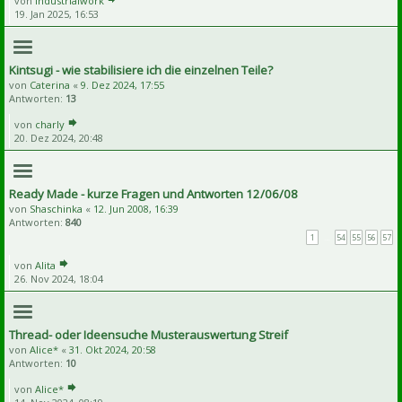
von
Industrialwork
19. Jan 2025, 16:53
Kintsugi - wie stabilisiere ich die einzelnen Teile?
von
Caterina
«
9. Dez 2024, 17:55
Antworten:
13
von
charly
20. Dez 2024, 20:48
Ready Made - kurze Fragen und Antworten 12/06/08
von
Shaschinka
«
12. Jun 2008, 16:39
Antworten:
840
1
…
54
55
56
57
von
Alita
26. Nov 2024, 18:04
Thread- oder Ideensuche Musterauswertung Streif
von
Alice*
«
31. Okt 2024, 20:58
Antworten:
10
von
Alice*