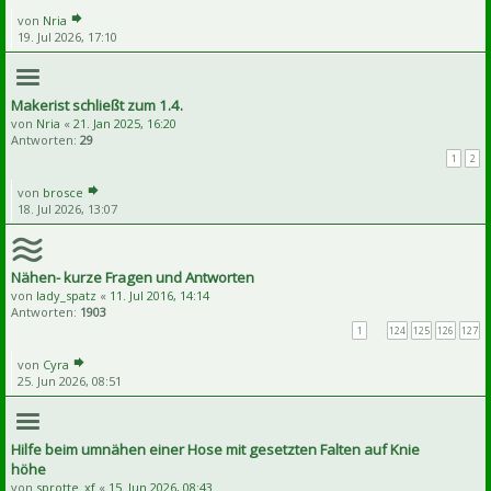
von
Nria
19. Jul 2026, 17:10
Makerist schließt zum 1.4.
von
Nria
«
21. Jan 2025, 16:20
Antworten:
29
1
2
von
brosce
18. Jul 2026, 13:07
Nähen- kurze Fragen und Antworten
von
lady_spatz
«
11. Jul 2016, 14:14
Antworten:
1903
1
…
124
125
126
127
von
Cyra
25. Jun 2026, 08:51
Hilfe beim umnähen einer Hose mit gesetzten Falten auf Knie
höhe
von
sprotte_xf
«
15. Jun 2026, 08:43