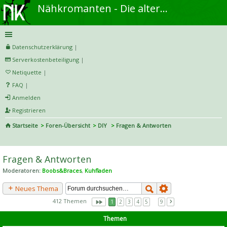
Nähkromanten - Die alternative Näh- und DIY-Community
Datenschutzerklärung
|
Serverkostenbeteiligung
|
Netiquette
|
FAQ
|
Anmelden
Registrieren
Startseite
Foren-Übersicht
DIY
Fragen & Antworten
S
uc
Fragen & Antworten
he
Moderatoren:
Boobs&Braces
,
Kuhfladen
Neues Thema
412 Themen
1
2
3
4
5
…
9
Themen