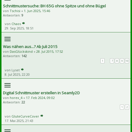
Schnittmustersuche: BH 65G ohne Spitze und ohne Bügel
von
Tschisi
«
1. Jun 2025, 15:46
Antworten:
9
von
Chaos
29. Sep 2025, 18:51
Was nähen aus...? Ab Juli 2015
von
DasGlückskind
«
28. Jul 2015, 17:52
Antworten:
142
1
…
7
8
9
10
von
Lyset
8. Jul 2025, 22:20
Digital Schnittmuster erstellen in Seamly2D
von
horex_4
«
17. Feb 2024, 09:02
Antworten:
22
1
2
von
GluteCurveCover
17. Mai 2025, 21:43