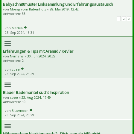
Babyschnittmuster Linksammlung und Erfahrungsaustausch
von
Morag vom Rabenholz
«
28. Mai 2019, 12:42
Antworten:
33
1
2
3
von
Medea
25. Sep 2024, 13:31
Erfahrungen & Tips mit Aramid / Kevlar
von
Nymeria
«
30. Jun 2024, 20:29
Antworten:
2
von
cbee
23. Sep 2024, 23:29
Blauer Bademantel sucht Inspiration
von
cbee
«
23. Aug 2024, 17:49
Antworten:
10
von
Bluemoon
23. Sep 2024, 20:29
Nähmaschine blockiert nach 2. Stich, google hilft nicht