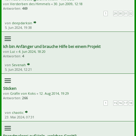
von
Verderben des Himmels
«
30. Jun 2009, 12:18
Antworten:
469
1
…
29
30
31
32
von
deepdarksin
5. Jun 2024, 19:38
Ich bin Anfänger und brauche Hilfe bei einem Projekt
von
Lui
«
4. Jun 2024, 18:20
Antworten:
4
von
Sevenah
5. Jun 2024, 12:21
Sticken
von
Gräfin von Koks
«
12. Aug 2014, 19:29
Antworten:
266
1
…
15
16
17
18
von
chaotic
23. Mai 2024, 07:31