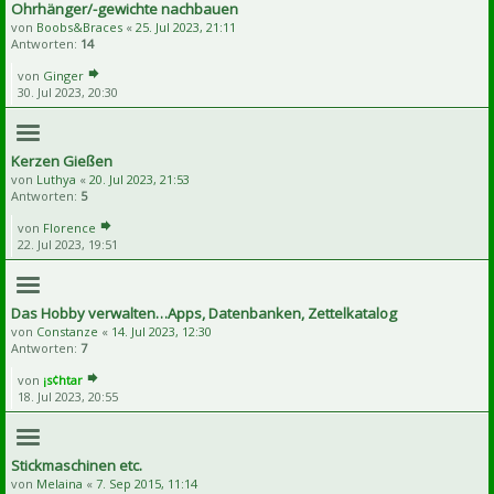
Ohrhänger/-gewichte nachbauen
von
Boobs&Braces
«
25. Jul 2023, 21:11
Antworten:
14
von
Ginger
30. Jul 2023, 20:30
Kerzen Gießen
von
Luthya
«
20. Jul 2023, 21:53
Antworten:
5
von
Florence
22. Jul 2023, 19:51
Das Hobby verwalten…Apps, Datenbanken, Zettelkatalog
von
Constanze
«
14. Jul 2023, 12:30
Antworten:
7
von
¡s¢htar
18. Jul 2023, 20:55
Stickmaschinen etc.
von
Melaina
«
7. Sep 2015, 11:14