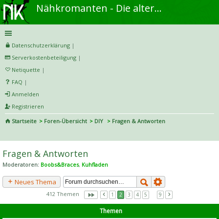
Nähkromanten - Die alternative Näh- und DIY-Community
Datenschutzerklärung
|
Serverkostenbeteiligung
|
Netiquette
|
FAQ
|
Anmelden
Registrieren
Startseite
Foren-Übersicht
DIY
Fragen & Antworten
S
uc
Fragen & Antworten
he
Moderatoren:
Boobs&Braces
,
Kuhfladen
Neues Thema
412 Themen
1
2
3
4
5
…
9
Themen