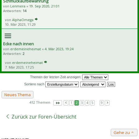
Schmuckaufbewahrung
von
Lenmera
«
19. Sep 2020, 21:01
Antworten:
14
von
AlphaOmega
10. Mär 2023, 11:29
Ecke nach innen
von
erdemeineheimat
«
4. Mär 2023, 19:24
Antworten:
2
von
erdemeineheimat
7. Mär 2023, 17:25
Themen der letzten Zeit anzeigen:
Sortiere nach
Neues Thema
412 Themen
1
2
3
4
5
…
9
Zurück zur Foren-Übersicht
Gehe zu