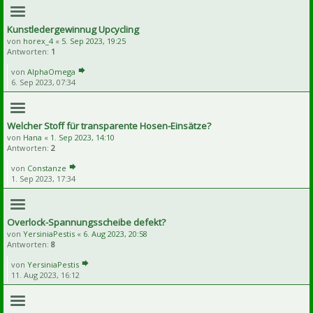
Kunstledergewinnug Upcycling
von
horex_4
«
5. Sep 2023, 19:25
Antworten:
1
von
AlphaOmega
6. Sep 2023, 07:34
Welcher Stoff für transparente Hosen-Einsätze?
von
Hana
«
1. Sep 2023, 14:10
Antworten:
2
von
Constanze
1. Sep 2023, 17:34
Overlock-Spannungsscheibe defekt?
von
YersiniaPestis
«
6. Aug 2023, 20:58
Antworten:
8
von
YersiniaPestis
11. Aug 2023, 16:12