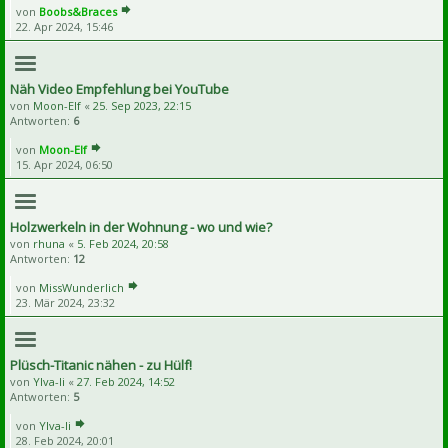
von
Boobs&Braces
22. Apr 2024, 15:46
Näh Video Empfehlung bei YouTube
von
Moon-Elf
«
25. Sep 2023, 22:15
Antworten:
6
von
Moon-Elf
15. Apr 2024, 06:50
Holzwerkeln in der Wohnung - wo und wie?
von
rhuna
«
5. Feb 2024, 20:58
Antworten:
12
von
MissWunderlich
23. Mär 2024, 23:32
Plüsch-Titanic nähen - zu Hülf!
von
Ylva-li
«
27. Feb 2024, 14:52
Antworten:
5
von
Ylva-li
28. Feb 2024, 20:01