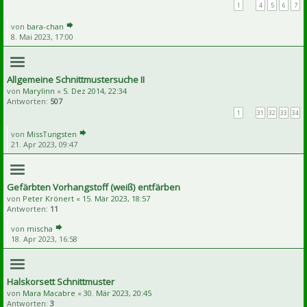
1
…
4
5
6
7
von
bara-chan
8. Mai 2023, 17:00
Allgemeine Schnittmustersuche II
von
Marylinn
«
5. Dez 2014, 22:34
Antworten:
507
1
…
31
32
33
34
von
MissTungsten
21. Apr 2023, 09:47
Gefärbten Vorhangstoff (weiß) entfärben
von
Peter Krönert
«
15. Mär 2023, 18:57
Antworten:
11
von
mischa
18. Apr 2023, 16:58
Halskorsett Schnittmuster
von
Mara Macabre
«
30. Mär 2023, 20:45
Antworten:
3