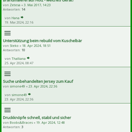
Brandmalerei auf Holz - welches Gerät?
von
Zetesa
«
3. Mai 2017, 14:23
Antworten:
14
von
Hana
19. Mai 2024, 22:16
Unterstützung beim rebuild vom Kuschelbär
von
Steko
«
18. Apr 2024, 18:51
Antworten:
10
von
Thalliana
25. Apr 2024, 08:47
Suche unbehandelten Jersey zum Kauf
von
simone49
«
23. Apr 2024, 22:36
von
simone49
23. Apr 2024, 22:36
Druckknöpfe schnell, stabil und sicher
von
Boobs&Braces
«
19. Apr 2024, 12:48
Antworten:
3