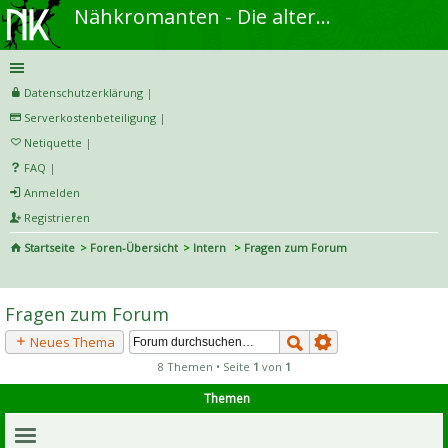
Nähkromanten - Die alternative Näh- und DIY-Community
Datenschutzerklärung
|
Serverkostenbeteiligung
|
Netiquette
|
FAQ
|
Anmelden
Registrieren
Startseite
Foren-Übersicht
Intern
Fragen zum Forum
S
uc
Fragen zum Forum
he
Neues Thema
8 Themen • Seite
1
von
1
Themen