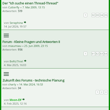
Der "Ich suche einen Thread-Thread"
von
Cutterfly
«
7. Mai 2009, 13:15
Antworten:
519
1
…
32
33
34
35
von
Seraphina
14. Jul 2026, 19:57
Forum - Kleine Fragen und Antworten II
von
miaumiau
«
25. Jun 2009, 23:15
Antworten:
956
1
…
61
62
63
64
von
BeRúThiel
4. Mai 2025, 16:03
Zukunft des Forums - technische Planung
von
charly
«
14. Mai 2024, 16:53
Antworten:
34
1
2
3
von
Moon-Elf
4. Feb 2025, 12:16