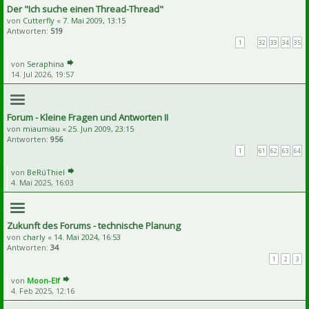
Der "Ich suche einen Thread-Thread"
von
Cutterfly
«
7. Mai 2009, 13:15
Antworten:
519
1
…
32
33
34
35
von
Seraphina
14. Jul 2026, 19:57
Forum - Kleine Fragen und Antworten II
von
miaumiau
«
25. Jun 2009, 23:15
Antworten:
956
1
…
61
62
63
64
von
BeRúThiel
4. Mai 2025, 16:03
Zukunft des Forums - technische Planung
von
charly
«
14. Mai 2024, 16:53
Antworten:
34
1
2
3
von
Moon-Elf
4. Feb 2025, 12:16