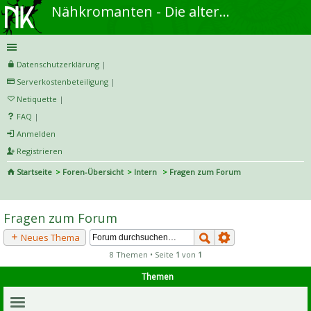
Nähkromanten - Die alternative Näh- und DIY-Community
Datenschutzerklärung
|
Serverkostenbeteiligung
|
Netiquette
|
FAQ
|
Anmelden
Registrieren
Startseite
Foren-Übersicht
Intern
Fragen zum Forum
S
uc
Fragen zum Forum
he
Neues Thema
8 Themen • Seite
1
von
1
Themen