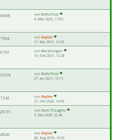
von
BeRúThiel
59695
4. Mär 2022, 17:05
von
Kaylee
77904
11. Mai 2021, 12:09
von
NerdGorgon
97707
16. Feb 2021, 12:28
von
BeRúThiel
37578
27. Jan 2021, 13:11
von
Kaylee
77242
27. Okt 2020, 14:43
von
Dark Thoughts
26131
3. Mai 2020, 22:40
von
Kaylee
84540
28. Aug 2019, 16:32