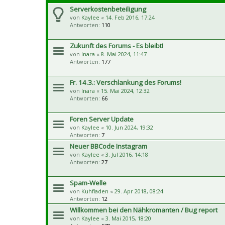
Serverkostenbeteiligung
von
Kaylee
«
14. Feb 2016, 17:24
Antworten:
110
Zukunft des Forums - Es bleibt!
von
Inara
«
8. Mai 2024, 11:47
Antworten:
177
Fr. 14.3.: Verschlankung des Forums!
von
Inara
«
15. Mai 2024, 12:32
Antworten:
66
Foren Server Update
von
Kaylee
«
10. Jun 2024, 19:32
Antworten:
7
Neuer BBCode Instagram
von
Kaylee
«
3. Jul 2016, 14:18
Antworten:
27
Spam-Welle
von
Kuhfladen
«
29. Apr 2018, 08:24
Antworten:
12
Willkommen bei den Nähkromanten / Bug report
von
Kaylee
«
3. Mai 2015, 18:20