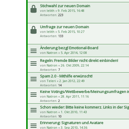
Stichwahl zur neuen Domain
von
lelith
«
9. Feb 2015, 16:48
Antworten:
223
Umfrage zur neuen Domain
von
lelith
«
5. Feb 2015, 10:27
Antworten:
133
Änderung bezgl Emotional-Board
von
Natron
«
5. Apr 2014, 12:08
Regeln: Fremde Bilder nicht direkt einbinden!
von
Natron
«
26. Okt 2009, 22:14
Antworten:
7
Spam 2.0 - Mithilfe erwünscht!
von
Teleri
«
2. Jan 2012, 22:49
Antworten:
14
Keine Votings/Wettbewerbe/Meinungsumfragen in
von
Natron
«
28. Apr 2011, 11:16
Antworten:
2
Schon wieder: Bitte keine kommerz. Links in der Si
von
Natron
«
1. Okt 2010, 11:43
Antworten:
10
Erinnerung: Signaturen und Avatare
von
Natron
«
3. Sep 2010, 14:36