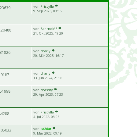
von
Priscylla
23639
9. Sep 2025, 09:15
von
BaerndME
220488
21. Okt 2025, 19:20
von
charly
31826
20. Mär 2025, 16:17
von
charly
39187
13. Jun 2024, 21:38
von
chastity
51998
29. Apr 2023, 07:23
von
Priscylla
84288
4. Jul 2022, 08:06
von
¡s¢htar
105033
9. Mär 2022, 09:19