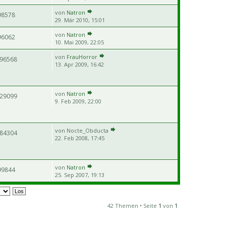
von
Natron
98578
29. Mär 2010, 15:01
von
Natron
96062
10. Mai 2009, 22:05
von
FrauHorror
96568
13. Apr 2009, 16:42
von
Natron
29099
9. Feb 2009, 22:00
von
Nocte_Obducta
84304
22. Feb 2008, 17:45
von
Natron
99844
25. Sep 2007, 19:13
42 Themen • Seite
1
von
1