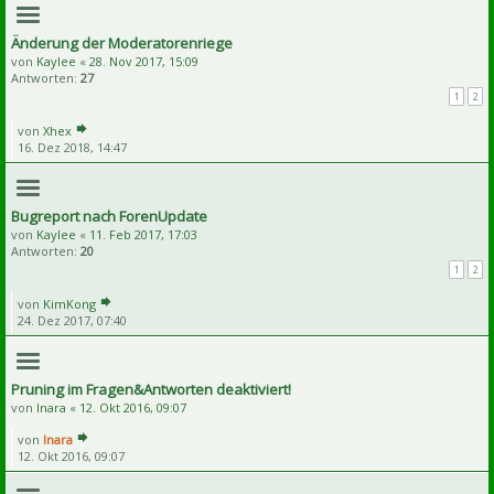
Änderung der Moderatorenriege
von
Kaylee
«
28. Nov 2017, 15:09
Antworten:
27
1
2
von
Xhex
16. Dez 2018, 14:47
Bugreport nach ForenUpdate
von
Kaylee
«
11. Feb 2017, 17:03
Antworten:
20
1
2
von
KimKong
24. Dez 2017, 07:40
Pruning im Fragen&Antworten deaktiviert!
von
Inara
«
12. Okt 2016, 09:07
von
Inara
12. Okt 2016, 09:07