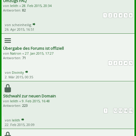
Umzugs FAQ
von
lelith
«
28. Feb 2015, 20:34
Antworten:
82
1
2
3
4
5
6
von
scheinheilig
26. Apr 2015, 16:51
Übergabe des Forums ist offiziell
von
Natron
«
27. Jan 2015, 17:27
Antworten:
71
1
2
3
4
5
von
Divinity
2. Mär 2015, 00:35
Stichwahl zur neuen Domain
von
lelith
«
9. Feb 2015, 16:48
Antworten:
223
1
…
12
13
14
15
von
lelith
22. Feb 2015, 20:09