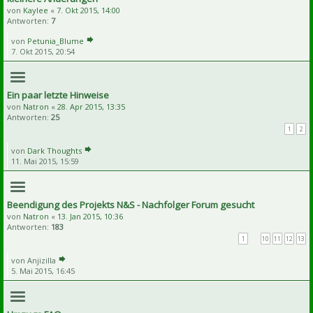
von
Kaylee
«
7. Okt 2015, 14:00
Antworten:
7
von
Petunia_Blume
7. Okt 2015, 20:54
Ein paar letzte Hinweise
von
Natron
«
28. Apr 2015, 13:35
Antworten:
25
1
2
von
Dark Thoughts
11. Mai 2015, 15:59
Beendigung des Projekts N&S - Nachfolger Forum gesucht
von
Natron
«
13. Jan 2015, 10:36
Antworten:
183
1
…
10
11
12
13
von
Anjizilla
5. Mai 2015, 16:45