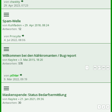
von
chastity
29. Apr 2023, 07:23
Spam-Welle
von
Kuhfladen
«
29. Apr 2018, 08:24
Antworten:
12
von
Priscylla
4. Jul 2022, 08:06
Willkommen bei den Nähkromanten / Bug report
von
Kaylee
«
3. Mai 2015, 18:20
Antworten:
578
1
…
36
37
38
39
von
¡s¢htar
9. Mär 2022, 09:19
Maskenspende: Status Bedarfsermittlung
von
Kaylee
«
21. Jan 2021, 09:36
Antworten:
30
1
2
3