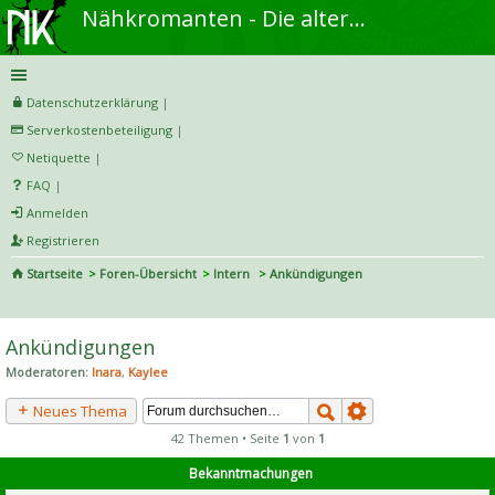
Nähkromanten - Die alternative Näh- und DIY-Community
Datenschutzerklärung
|
Serverkostenbeteiligung
|
Netiquette
|
FAQ
|
Anmelden
Registrieren
Startseite
Foren-Übersicht
Intern
Ankündigungen
S
uc
Ankündigungen
he
Moderatoren:
Inara
,
Kaylee
Neues Thema
42 Themen • Seite
1
von
1
Bekanntmachungen