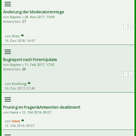
Änderung der Moderatorenriege
von
Kaylee
«
28. Nov 2017, 15:09
Antworten:
27
1
2
von
Xhex
16. Dez 2018, 14:47
Bugreport nach ForenUpdate
von
Kaylee
«
11. Feb 2017, 17:03
Antworten:
20
1
2
von
KimKong
24. Dez 2017, 07:40
Pruning im Fragen&Antworten deaktiviert!
von
Inara
«
12. Okt 2016, 09:07
von
Inara
12. Okt 2016, 09:07