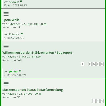
von
chastity
29. Apr 2023, 07:23
Spam-Welle
von
Kuhfladen
«
29. Apr 2018, 08:24
Antworten:
12
von
Priscylla
4. Jul 2022, 08:06
Willkommen bei den Nähkromanten / Bug report
von
Kaylee
«
3. Mai 2015, 18:20
Antworten:
578
1
…
36
37
38
39
von
¡s¢htar
9. Mär 2022, 09:19
Maskenspende: Status Bedarfsermittlung
von
Kaylee
«
21. Jan 2021, 09:36
Antworten:
30
1
2
3