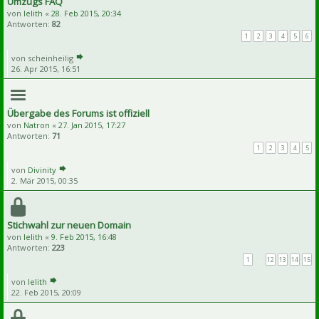
Umzugs FAQ
von
lelith
«
28. Feb 2015, 20:34
Antworten:
82
1
2
3
4
5
6
von
scheinheilig
26. Apr 2015, 16:51
Übergabe des Forums ist offiziell
von
Natron
«
27. Jan 2015, 17:27
Antworten:
71
1
2
3
4
5
von
Divinity
2. Mär 2015, 00:35
Stichwahl zur neuen Domain
von
lelith
«
9. Feb 2015, 16:48
Antworten:
223
1
…
12
13
14
15
von
lelith
22. Feb 2015, 20:09