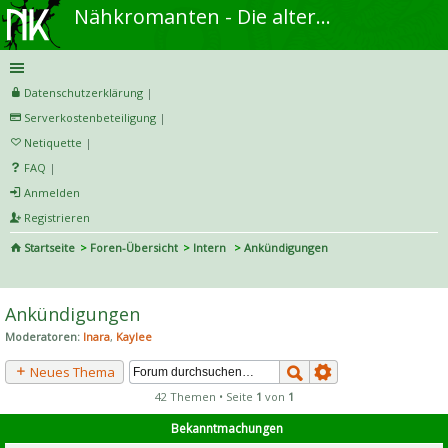
Nähkromanten - Die alternative Näh- und DIY-Community
Datenschutzerklärung
|
Serverkostenbeteiligung
|
Netiquette
|
FAQ
|
Anmelden
Registrieren
Startseite
Foren-Übersicht
Intern
Ankündigungen
S
uc
Ankündigungen
he
Moderatoren:
Inara
,
Kaylee
Neues Thema
42 Themen • Seite
1
von
1
Bekanntmachungen