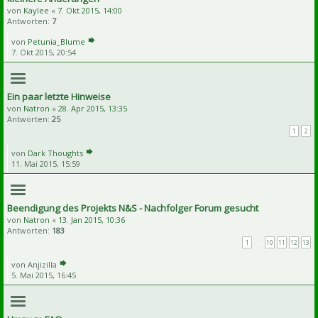
von
Kaylee
«
7. Okt 2015, 14:00
Antworten:
7
von
Petunia_Blume
7. Okt 2015, 20:54
Ein paar letzte Hinweise
von
Natron
«
28. Apr 2015, 13:35
Antworten:
25
1
2
von
Dark Thoughts
11. Mai 2015, 15:59
Beendigung des Projekts N&S - Nachfolger Forum gesucht
von
Natron
«
13. Jan 2015, 10:36
Antworten:
183
1
…
10
11
12
13
von
Anjizilla
5. Mai 2015, 16:45