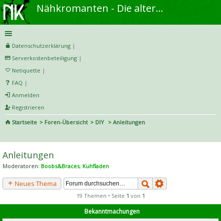
Nähkromanten - Die alternative Näh- und DIY-Community
Datenschutzerklärung
|
Serverkostenbeteiligung
|
Netiquette
|
FAQ
|
Anmelden
Registrieren
Startseite
Foren-Übersicht
DIY
Anleitungen
S
uc
Anleitungen
he
Moderatoren:
Boobs&Braces
,
Kuhfladen
Neues Thema
19 Themen • Seite
1
von
1
Bekanntmachungen