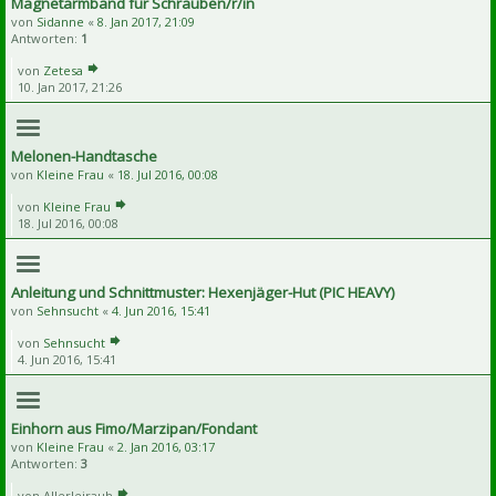
Magnetarmband für Schrauben/r/in
von
Sidanne
«
8. Jan 2017, 21:09
Antworten:
1
von
Zetesa
10. Jan 2017, 21:26
Melonen-Handtasche
von
Kleine Frau
«
18. Jul 2016, 00:08
von
Kleine Frau
18. Jul 2016, 00:08
Anleitung und Schnittmuster: Hexenjäger-Hut (PIC HEAVY)
von
Sehnsucht
«
4. Jun 2016, 15:41
von
Sehnsucht
4. Jun 2016, 15:41
Einhorn aus Fimo/Marzipan/Fondant
von
Kleine Frau
«
2. Jan 2016, 03:17
Antworten:
3
von
Allerleirauh