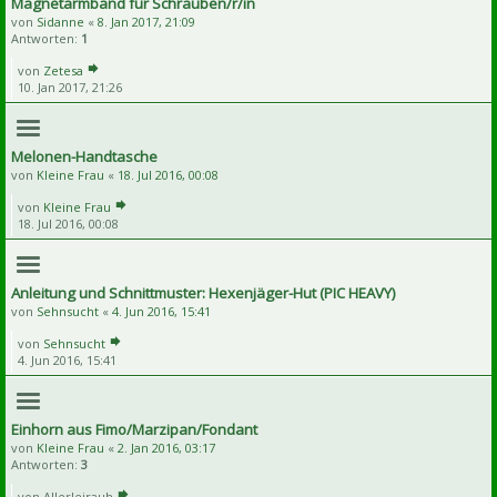
Magnetarmband für Schrauben/r/in
von
Sidanne
«
8. Jan 2017, 21:09
Antworten:
1
von
Zetesa
10. Jan 2017, 21:26
Melonen-Handtasche
von
Kleine Frau
«
18. Jul 2016, 00:08
von
Kleine Frau
18. Jul 2016, 00:08
Anleitung und Schnittmuster: Hexenjäger-Hut (PIC HEAVY)
von
Sehnsucht
«
4. Jun 2016, 15:41
von
Sehnsucht
4. Jun 2016, 15:41
Einhorn aus Fimo/Marzipan/Fondant
von
Kleine Frau
«
2. Jan 2016, 03:17
Antworten:
3
von
Allerleirauh