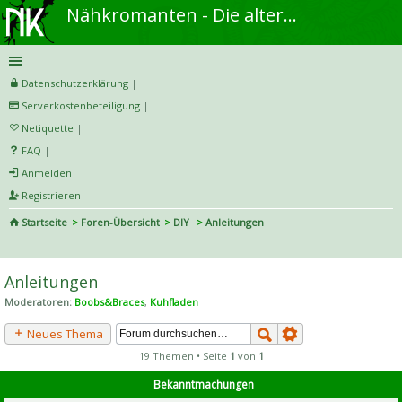
Nähkromanten - Die alternative Näh- und DIY-Community
Datenschutzerklärung
|
Serverkostenbeteiligung
|
Netiquette
|
FAQ
|
Anmelden
Registrieren
Startseite
Foren-Übersicht
DIY
Anleitungen
S
uc
Anleitungen
he
Moderatoren:
Boobs&Braces
,
Kuhfladen
Neues Thema
19 Themen • Seite
1
von
1
Bekanntmachungen