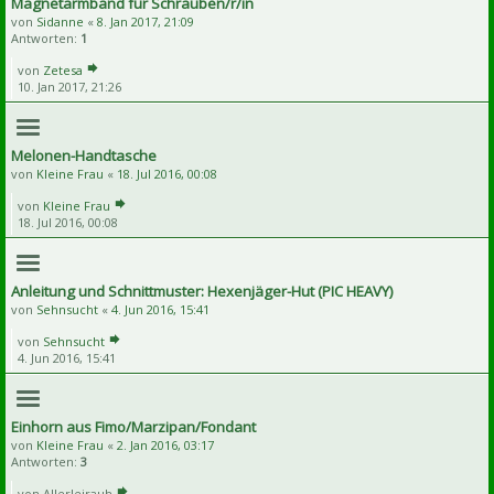
Magnetarmband für Schrauben/r/in
von
Sidanne
«
8. Jan 2017, 21:09
Antworten:
1
von
Zetesa
10. Jan 2017, 21:26
Melonen-Handtasche
von
Kleine Frau
«
18. Jul 2016, 00:08
von
Kleine Frau
18. Jul 2016, 00:08
Anleitung und Schnittmuster: Hexenjäger-Hut (PIC HEAVY)
von
Sehnsucht
«
4. Jun 2016, 15:41
von
Sehnsucht
4. Jun 2016, 15:41
Einhorn aus Fimo/Marzipan/Fondant
von
Kleine Frau
«
2. Jan 2016, 03:17
Antworten:
3
von
Allerleirauh