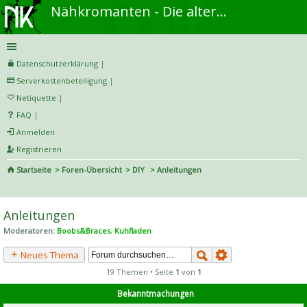
Nähkromanten - Die alternative Näh- und DIY-Community
Datenschutzerklärung
|
Serverkostenbeteiligung
|
Netiquette
|
FAQ
|
Anmelden
Registrieren
Startseite
Foren-Übersicht
DIY
Anleitungen
S
uc
Anleitungen
he
Moderatoren:
Boobs&Braces
,
Kuhfladen
Neues Thema
19 Themen • Seite
1
von
1
Bekanntmachungen