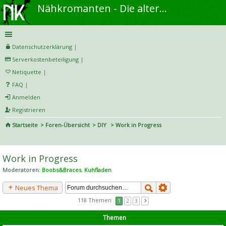
Nähkromanten - Die alternative Näh- und DIY-Community
Datenschutzerklärung
|
Serverkostenbeteiligung
|
Netiquette
|
FAQ
|
Anmelden
Registrieren
Startseite
Foren-Übersicht
DIY
Work in Progress
S
uc
Work in Progress
he
Moderatoren:
Boobs&Braces
,
Kuhfladen
Neues Thema
118 Themen
1
2
3
Themen