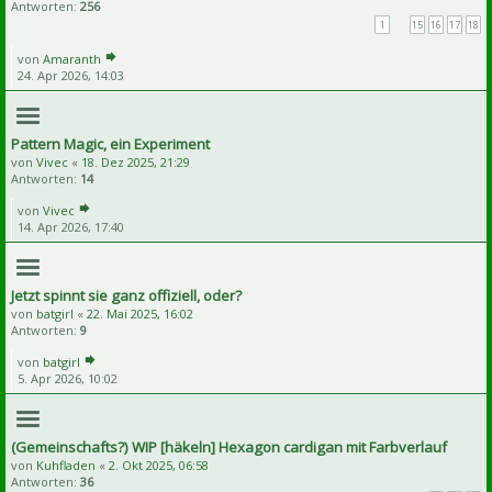
Antworten:
256
1
…
15
16
17
18
von
Amaranth
24. Apr 2026, 14:03
Pattern Magic, ein Experiment
von
Vivec
«
18. Dez 2025, 21:29
Antworten:
14
von
Vivec
14. Apr 2026, 17:40
Jetzt spinnt sie ganz offiziell, oder?
von
batgirl
«
22. Mai 2025, 16:02
Antworten:
9
von
batgirl
5. Apr 2026, 10:02
(Gemeinschafts?) WIP [häkeln] Hexagon cardigan mit Farbverlauf
von
Kuhfladen
«
2. Okt 2025, 06:58
Antworten:
36