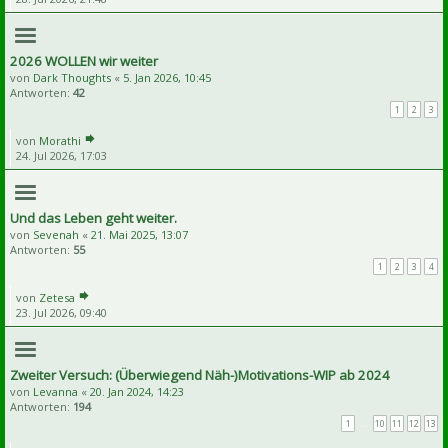
2026 WOLLEN wir weiter
von
Dark Thoughts
«
5. Jan 2026, 10:45
Antworten:
42
1
2
3
von
Morathi
24. Jul 2026, 17:03
Und das Leben geht weiter.
von
Sevenah
«
21. Mai 2025, 13:07
Antworten:
55
1
2
3
4
von
Zetesa
23. Jul 2026, 09:40
Zweiter Versuch: (Überwiegend Näh-)Motivations-WIP ab 2024
von
Levanna
«
20. Jan 2024, 14:23
Antworten:
194
1
…
10
11
12
13