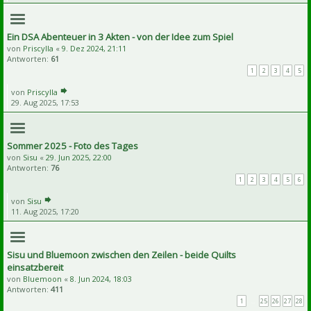
Ein DSA Abenteuer in 3 Akten - von der Idee zum Spiel
von
Priscylla
«
9. Dez 2024, 21:11
Antworten:
61
1
2
3
4
5
von
Priscylla
29. Aug 2025, 17:53
Sommer 2025 - Foto des Tages
von
Sisu
«
29. Jun 2025, 22:00
Antworten:
76
1
2
3
4
5
6
von
Sisu
11. Aug 2025, 17:20
Sisu und Bluemoon zwischen den Zeilen - beide Quilts
einsatzbereit
von
Bluemoon
«
8. Jun 2024, 18:03
Antworten:
411
1
…
25
26
27
28