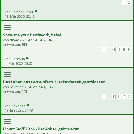
1
2
von
EnfantD'Enfer
18. Mär 2025, 22:43
Show me your Patchwork, baby!
von
dryad
«
28. Apr 2014, 22:06
Antworten:
658
1
…
41
42
43
44
von
Priscylla
4. Mär 2025, 08:53
Das Leben passiert einfach. Hier ist derzeit geschlossen.
von
Sevenah
«
14. Jan 2024, 13:20
Antworten:
113
1
…
5
6
7
8
von
Sevenah
18. Jan 2025, 21:48
Mount Stoff 2024 - Der Abbau geht weiter
von
Dark Thoughts
«
4. Jan 2024, 18:17