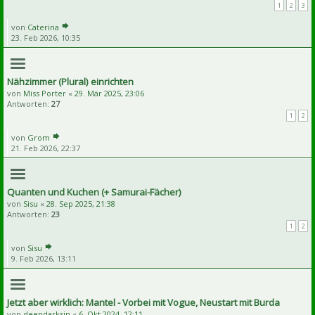
1
2
3
von
Caterina
23. Feb 2026, 10:35
Nähzimmer (Plural) einrichten
von
Miss Porter
«
29. Mär 2025, 23:06
Antworten:
27
1
2
von
Grom
21. Feb 2026, 22:37
Quanten und Kuchen (+ Samurai-Fächer)
von
Sisu
«
28. Sep 2025, 21:38
Antworten:
23
1
2
von
Sisu
9. Feb 2026, 13:11
Jetzt aber wirklich: Mantel - Vorbei mit Vogue, Neustart mit Burda
von
deepdarksin
«
6. Okt 2024, 12:11