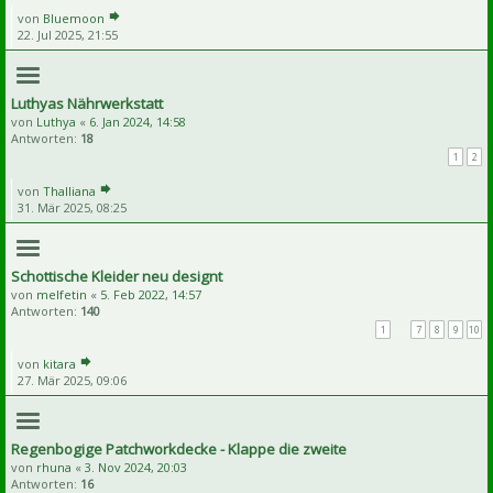
von
Bluemoon
22. Jul 2025, 21:55
Luthyas Nährwerkstatt
von
Luthya
«
6. Jan 2024, 14:58
Antworten:
18
1
2
von
Thalliana
31. Mär 2025, 08:25
Schottische Kleider neu designt
von
melfetin
«
5. Feb 2022, 14:57
Antworten:
140
1
…
7
8
9
10
von
kitara
27. Mär 2025, 09:06
Regenbogige Patchworkdecke - Klappe die zweite
von
rhuna
«
3. Nov 2024, 20:03
Antworten:
16