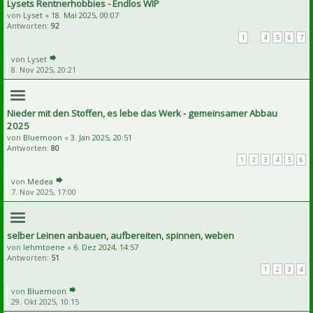
Lysets Rentnerhobbies - Endlos WIP
von
Lyset
«
18. Mai 2025, 00:07
Antworten:
92
1
…
4
5
6
7
von
Lyset
8. Nov 2025, 20:21
Nieder mit den Stoffen, es lebe das Werk - gemeinsamer Abbau
2025
von
Bluemoon
«
3. Jan 2025, 20:51
Antworten:
80
1
2
3
4
5
6
von
Medea
7. Nov 2025, 17:00
selber Leinen anbauen, aufbereiten, spinnen, weben
von
lehmtoene
«
6. Dez 2024, 14:57
Antworten:
51
1
2
3
4
von
Bluemoon
29. Okt 2025, 10:15