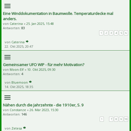
Eine Winddokumentation in Baumwolle. Temperaturdecke mal
anders.
von
Caterina
«
25. Jan 2025, 15:48
Antworten:
83
1
2
3
4
5
6
von
Caterina
22. Okt 2025, 20:47
Gemeinsamer UFO WIP - für mehr Motivation?
von
Moon-Elf
«
10. Okt 2025, 09:30
Antworten:
4
von
Bluemoon
14. Okt 2025, 18:35
Nähen durch die Jahrzehnte - die 1910er, S. 9
von
Constanze
«
26. Mär 2023, 15:30
Antworten:
146
1
…
7
8
9
10
von
Zetesa