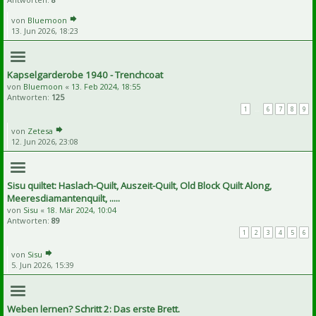
von
Bluemoon
13. Jun 2026, 18:23
Kapselgarderobe 1940 - Trenchcoat
von
Bluemoon
«
13. Feb 2024, 18:55
Antworten:
125
1
…
6
7
8
9
von
Zetesa
12. Jun 2026, 23:08
Sisu quiltet: Haslach-Quilt, Auszeit-Quilt, Old Block Quilt Along,
Meeresdiamantenquilt, .....
von
Sisu
«
18. Mär 2024, 10:04
Antworten:
89
1
2
3
4
5
6
von
Sisu
5. Jun 2026, 15:39
Weben lernen? Schritt 2: Das erste Brett.