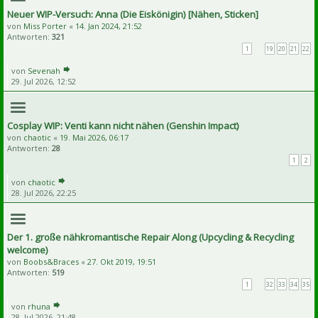
Neuer WIP-Versuch: Anna (Die Eiskönigin) [Nähen, Sticken]
von
Miss Porter
«
14. Jan 2024, 21:52
Antworten:
321
1
…
19
20
21
22
von
Sevenah
29. Jul 2026, 12:52
Cosplay WIP: Venti kann nicht nähen (Genshin Impact)
von
chaotic
«
19. Mai 2026, 06:17
Antworten:
28
1
2
von
chaotic
28. Jul 2026, 22:25
Der 1. große nähkromantische Repair Along (Upcycling & Recycling
welcome)
von
Boobs&Braces
«
27. Okt 2019, 19:51
Antworten:
519
1
…
32
33
34
35
von
rhuna
28. Jul 2026, 21:48