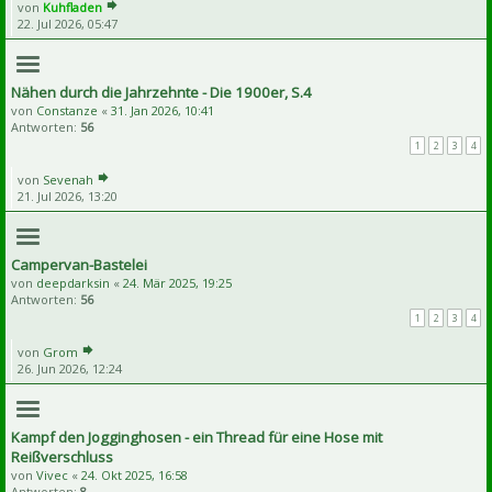
von
Kuhfladen
22. Jul 2026, 05:47
Nähen durch die Jahrzehnte - Die 1900er, S.4
von
Constanze
«
31. Jan 2026, 10:41
Antworten:
56
1
2
3
4
von
Sevenah
21. Jul 2026, 13:20
Campervan-Bastelei
von
deepdarksin
«
24. Mär 2025, 19:25
Antworten:
56
1
2
3
4
von
Grom
26. Jun 2026, 12:24
Kampf den Jogginghosen - ein Thread für eine Hose mit
Reißverschluss
von
Vivec
«
24. Okt 2025, 16:58
Antworten:
8