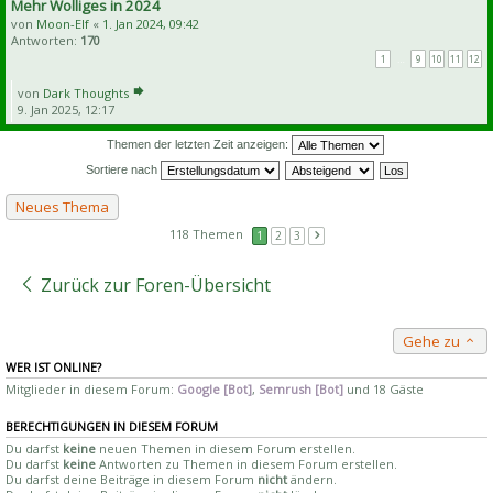
Mehr Wolliges in 2024
von
Moon-Elf
«
1. Jan 2024, 09:42
Antworten:
170
1
…
9
10
11
12
von
Dark Thoughts
9. Jan 2025, 12:17
Themen der letzten Zeit anzeigen:
Sortiere nach
Neues Thema
118 Themen
1
2
3
Zurück zur Foren-Übersicht
Gehe zu
WER IST ONLINE?
Mitglieder in diesem Forum:
Google [Bot]
,
Semrush [Bot]
und 18 Gäste
BERECHTIGUNGEN IN DIESEM FORUM
Du darfst
keine
neuen Themen in diesem Forum erstellen.
Du darfst
keine
Antworten zu Themen in diesem Forum erstellen.
Du darfst deine Beiträge in diesem Forum
nicht
ändern.