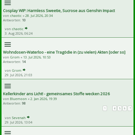
Cosplay WIP: Harmless Sweetie, Sucrose aus Genshin Impact
von
chaotic
«
28. Jul 2026, 20:34
Antworten:
10
von
chaotic
3. Aug 2026, 06:24
Wohndosen-Waterloo - eine Tragödie in (zu vielen) Akten [oder so]
von
Grom
«
13. Jul 2026, 10:53
Antworten:
14
von
Grom
29. Jul 2026, 21:03
Kellerkinder ans Licht! - gemeinsames Stoffe wecken 2026
von
Bluemoon
«
2. Jan 2026, 19:39
Antworten:
98
1
…
4
5
6
7
von
Sevenah
29. Jul 2026, 13:04