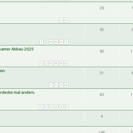
26
1
2
92
1
…
4
5
6
7
insamer Abbau 2025
80
1
1
2
3
4
5
6
ben
51
1
2
3
4
rdecke mal anders.
83
1
1
2
3
4
5
6
4
146
2