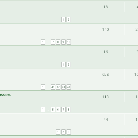
18
1
2
140
2
1
…
7
8
9
10
16
1
2
658
1
1
…
41
42
43
44
ossen.
113
1
1
…
5
6
7
8
44
1
1
2
3