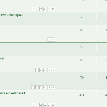
1
…
7
8
9
10
'n'P Rollenspiel
7
21
1
2
12
iel
61
1
2
3
4
5
76
1
2
3
4
5
6
lts einsatzbereit
411
4
1
…
25
26
27
28