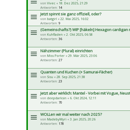
von
Vivec
«
18. Dez 2025, 21:29
Antworten:
14
Jetzt spinnt sie ganz offiziell, oder?
von
batgirl
«
22. Mai 2025, 16:02
Antworten:
9
(Gemeinschafts?) WIP [häkeln] Hexagon cardigan m
von
Kuhfladen
«
2. Okt 2025, 06:58
Antworten:
36
Nähzimmer (Plural) einrichten
von
Miss Porter
«
29. Mär 2025, 23:06
Antworten:
27
Quanten und Kuchen (+ Samurai-Fächer)
von
Sisu
«
28. Sep 2025, 21:38
Antworten:
23
Jetzt aber wirklich: Mantel - Vorbei mit Vogue, Neus
von
deepdarksin
«
6. Okt 2024, 12:11
Antworten:
70
WOLLen wir mal weiter nach 2025?
von
MadebyMyri
«
3. Jan 2025, 20:26
Antworten:
178