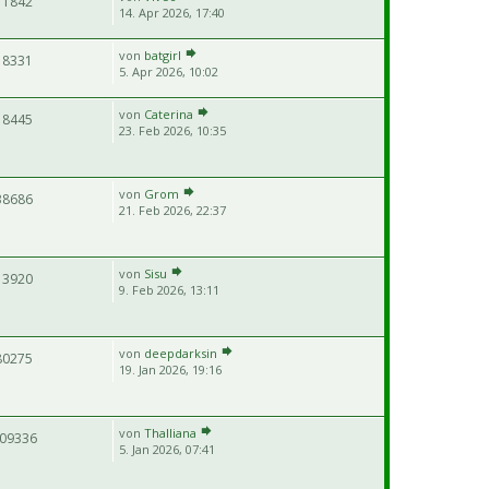
11842
14. Apr 2026, 17:40
von
batgirl
18331
5. Apr 2026, 10:02
von
Caterina
18445
23. Feb 2026, 10:35
von
Grom
38686
21. Feb 2026, 22:37
von
Sisu
13920
9. Feb 2026, 13:11
von
deepdarksin
80275
19. Jan 2026, 19:16
von
Thalliana
09336
5. Jan 2026, 07:41