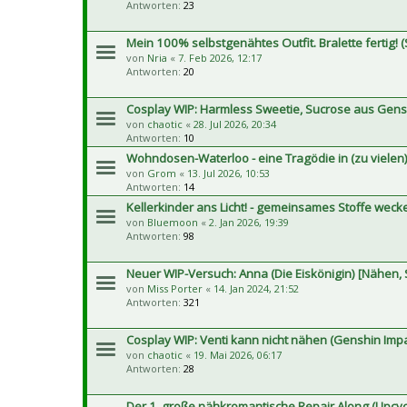
Antworten:
23
Mein 100% selbstgenähtes Outfit. Bralette fertig! (S
von
Nria
«
7. Feb 2026, 12:17
Antworten:
20
Cosplay WIP: Harmless Sweetie, Sucrose aus Gens
von
chaotic
«
28. Jul 2026, 20:34
Antworten:
10
Wohndosen-Waterloo - eine Tragödie in (zu vielen)
von
Grom
«
13. Jul 2026, 10:53
Antworten:
14
Kellerkinder ans Licht! - gemeinsames Stoffe wec
von
Bluemoon
«
2. Jan 2026, 19:39
Antworten:
98
Neuer WIP-Versuch: Anna (Die Eiskönigin) [Nähen, 
von
Miss Porter
«
14. Jan 2024, 21:52
Antworten:
321
Cosplay WIP: Venti kann nicht nähen (Genshin Impa
von
chaotic
«
19. Mai 2026, 06:17
Antworten:
28
Der 1. große nähkromantische Repair Along (Upcyc