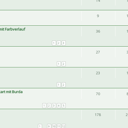
14
9
it Farbverlauf
36
1
2
3
27
1
2
23
1
2
tart mit Burda
70
1
2
3
4
5
178
2
1
…
9
10
11
12