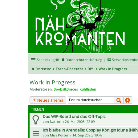
Schnellzugriff
Datenschutzerklärung
|
Serverkostenbe
Startseite
Foren-Übersicht
DIY
Work in Progress
Work in Progress
Moderatoren:
Boobs&Braces
,
Kuhfladen
Neues Thema
THEMEN
Das WIP-Board und das Off-Topic
von
Natron
«
26. Mai 2008, 22:09
Ich bleibe in Arendelle: Cosplay Königin Iduna [Nä
von
Miss Porter
«
14. Sep 2025, 19:49