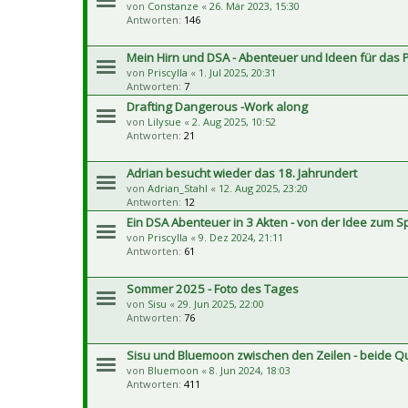
von
Constanze
«
26. Mär 2023, 15:30
Antworten:
146
Mein Hirn und DSA - Abenteuer und Ideen für das P
von
Priscylla
«
1. Jul 2025, 20:31
Antworten:
7
Drafting Dangerous -Work along
von
Lilysue
«
2. Aug 2025, 10:52
Antworten:
21
Adrian besucht wieder das 18. Jahrundert
von
Adrian_Stahl
«
12. Aug 2025, 23:20
Antworten:
12
Ein DSA Abenteuer in 3 Akten - von der Idee zum Sp
von
Priscylla
«
9. Dez 2024, 21:11
Antworten:
61
Sommer 2025 - Foto des Tages
von
Sisu
«
29. Jun 2025, 22:00
Antworten:
76
Sisu und Bluemoon zwischen den Zeilen - beide Qui
von
Bluemoon
«
8. Jun 2024, 18:03
Antworten:
411