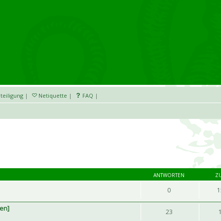
teiligung
|
Netiquette
|
FAQ
|
ANTWORTEN
Z
0
1
hen]
23