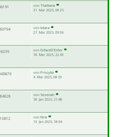
von
Thalliana
48191
31. Mär 2025, 08:25
von
kitara
60794
27. Mär 2025, 09:06
von
EnfantD'Enfer
36239
18. Mär 2025, 22:43
von
Priscylla
049879
4. Mär 2025, 08:53
von
Sevenah
84828
18. Jan 2025, 21:48
von
Nria
10812
13. Jan 2025, 18:04