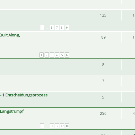
125
1
1
…
6
7
8
9
Quilt Along,
89
1
1
2
3
4
5
6
8
3
 - 1 Entscheidungsprozess
5
e Langstrumpf
256
4
1
…
15
16
17
18