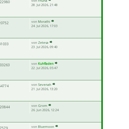
von
rhuna
22980
28. Jul 2026, 21:48
von
Morathi
20752
24. Jul 2026, 17:03
von
Zetesa
41033
23. Jul 2026, 09:40
von
Kuhfladen
03263
22. Jul 2026, 05:47
von
Sevenah
64774
21. Jul 2026, 13:20
von
Grom
20844
26. Jun 2026, 12:24
von
Bluemoon
7579