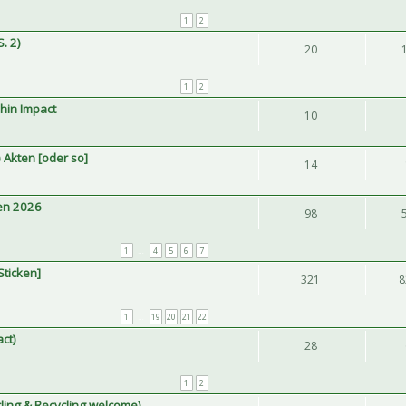
1
2
. 2)
20
1
2
hin Impact
10
 Akten [oder so]
14
ken 2026
98
1
…
4
5
6
7
Sticken]
321
8
1
…
19
20
21
22
ct)
28
1
2
ling & Recycling welcome)