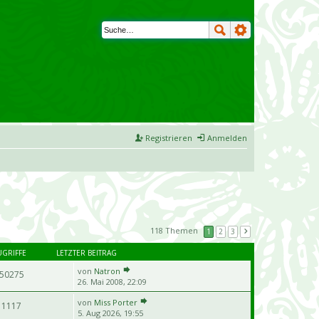
Registrieren
Anmelden
118 Themen
1
2
3
UGRIFFE
LETZTER BEITRAG
von
Natron
50275
26. Mai 2008, 22:09
von
Miss Porter
11117
5. Aug 2026, 19:55