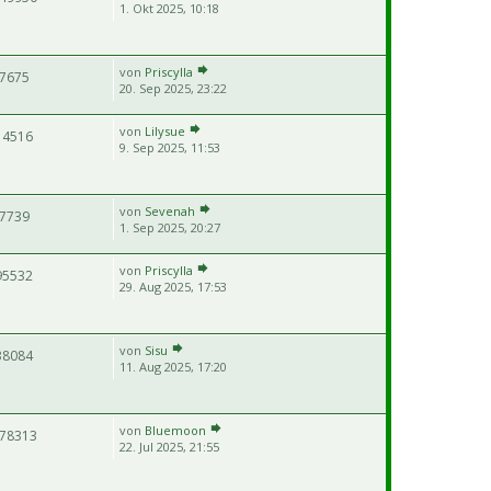
1. Okt 2025, 10:18
von
Priscylla
7675
20. Sep 2025, 23:22
von
Lilysue
14516
9. Sep 2025, 11:53
von
Sevenah
7739
1. Sep 2025, 20:27
von
Priscylla
95532
29. Aug 2025, 17:53
von
Sisu
38084
11. Aug 2025, 17:20
von
Bluemoon
78313
22. Jul 2025, 21:55