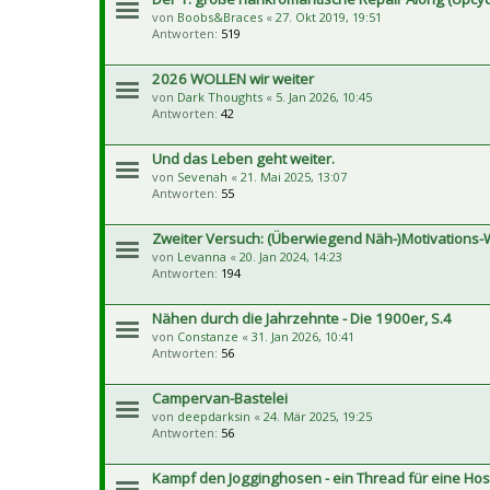
von
Boobs&Braces
«
27. Okt 2019, 19:51
Antworten:
519
2026 WOLLEN wir weiter
von
Dark Thoughts
«
5. Jan 2026, 10:45
Antworten:
42
Und das Leben geht weiter.
von
Sevenah
«
21. Mai 2025, 13:07
Antworten:
55
Zweiter Versuch: (Überwiegend Näh-)Motivations-
von
Levanna
«
20. Jan 2024, 14:23
Antworten:
194
Nähen durch die Jahrzehnte - Die 1900er, S.4
von
Constanze
«
31. Jan 2026, 10:41
Antworten:
56
Campervan-Bastelei
von
deepdarksin
«
24. Mär 2025, 19:25
Antworten:
56
Kampf den Jogginghosen - ein Thread für eine Hos