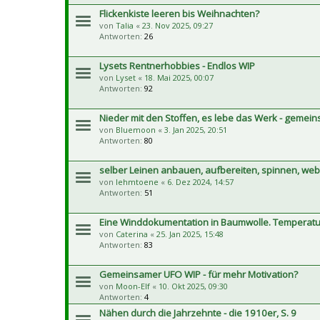
Flickenkiste leeren bis Weihnachten?
von
Talia
«
23. Nov 2025, 09:27
Antworten:
26
Lysets Rentnerhobbies - Endlos WIP
von
Lyset
«
18. Mai 2025, 00:07
Antworten:
92
Nieder mit den Stoffen, es lebe das Werk - geme
von
Bluemoon
«
3. Jan 2025, 20:51
Antworten:
80
selber Leinen anbauen, aufbereiten, spinnen, we
von
lehmtoene
«
6. Dez 2024, 14:57
Antworten:
51
Eine Winddokumentation in Baumwolle. Temperatu
von
Caterina
«
25. Jan 2025, 15:48
Antworten:
83
Gemeinsamer UFO WIP - für mehr Motivation?
von
Moon-Elf
«
10. Okt 2025, 09:30
Antworten:
4
Nähen durch die Jahrzehnte - die 1910er, S. 9