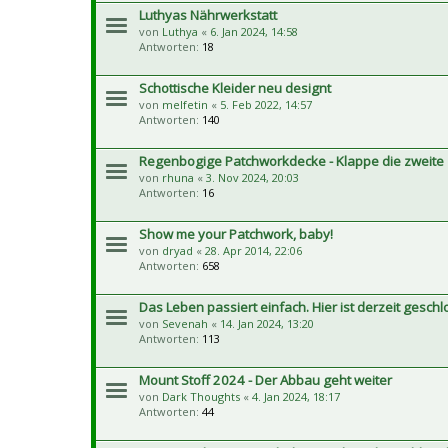
Luthyas Nährwerkstatt
von
Luthya
«
6. Jan 2024, 14:58
Antworten:
18
Schottische Kleider neu designt
von
melfetin
«
5. Feb 2022, 14:57
Antworten:
140
Regenbogige Patchworkdecke - Klappe die zweite
von
rhuna
«
3. Nov 2024, 20:03
Antworten:
16
Show me your Patchwork, baby!
von
dryad
«
28. Apr 2014, 22:06
Antworten:
658
Das Leben passiert einfach. Hier ist derzeit geschl
von
Sevenah
«
14. Jan 2024, 13:20
Antworten:
113
Mount Stoff 2024 - Der Abbau geht weiter
von
Dark Thoughts
«
4. Jan 2024, 18:17
Antworten:
44