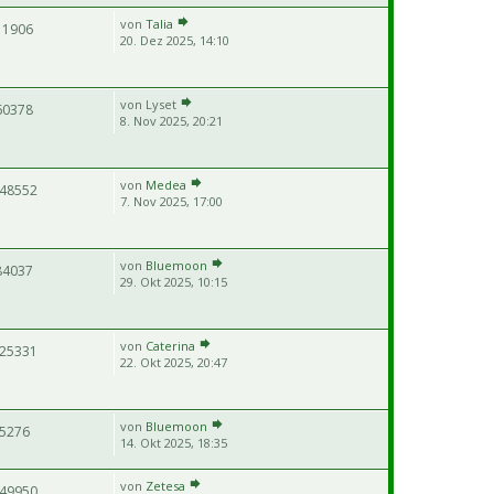
von
Talia
11906
20. Dez 2025, 14:10
von
Lyset
60378
8. Nov 2025, 20:21
von
Medea
48552
7. Nov 2025, 17:00
von
Bluemoon
84037
29. Okt 2025, 10:15
von
Caterina
25331
22. Okt 2025, 20:47
von
Bluemoon
5276
14. Okt 2025, 18:35
von
Zetesa
49950