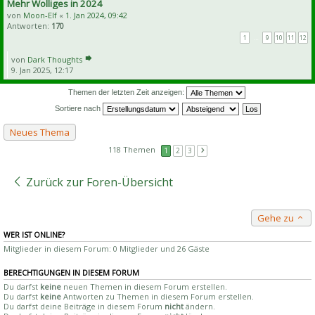
Mehr Wolliges in 2024
von
Moon-Elf
«
1. Jan 2024, 09:42
Antworten:
170
1
…
9
10
11
12
von
Dark Thoughts
9. Jan 2025, 12:17
Themen der letzten Zeit anzeigen:
Sortiere nach
Neues Thema
118 Themen
1
2
3
Zurück zur Foren-Übersicht
Gehe zu
WER IST ONLINE?
Mitglieder in diesem Forum: 0 Mitglieder und 26 Gäste
BERECHTIGUNGEN IN DIESEM FORUM
Du darfst
keine
neuen Themen in diesem Forum erstellen.
Du darfst
keine
Antworten zu Themen in diesem Forum erstellen.
Du darfst deine Beiträge in diesem Forum
nicht
ändern.