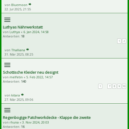
von
Bluemoon
22. Jul 2025, 21:55
Luthyas Nährwerkstatt
von
Luthya
«
6. Jan 2024, 14:58
Antworten:
18
1
2
von
Thalliana
31. Mär 2025, 08:25
Schottische Kleider neu designt
von
melfetin
«
5. Feb 2022, 14:57
Antworten:
140
1
…
7
8
9
10
von
kitara
27. Mär 2025, 09:06
Regenbogige Patchworkdecke - Klappe die zweite
von
rhuna
«
3. Nov 2024, 20:03
Antworten:
16