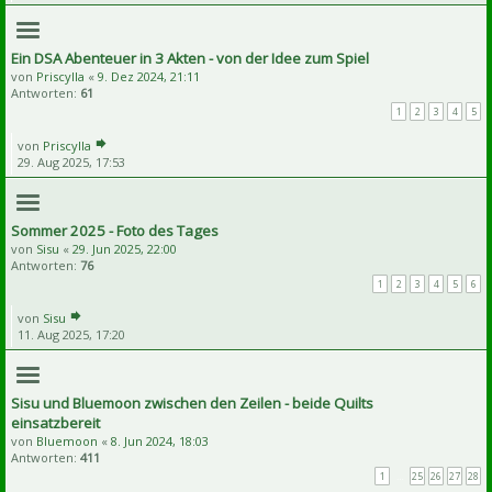
Ein DSA Abenteuer in 3 Akten - von der Idee zum Spiel
von
Priscylla
«
9. Dez 2024, 21:11
Antworten:
61
1
2
3
4
5
von
Priscylla
29. Aug 2025, 17:53
Sommer 2025 - Foto des Tages
von
Sisu
«
29. Jun 2025, 22:00
Antworten:
76
1
2
3
4
5
6
von
Sisu
11. Aug 2025, 17:20
Sisu und Bluemoon zwischen den Zeilen - beide Quilts
einsatzbereit
von
Bluemoon
«
8. Jun 2024, 18:03
Antworten:
411
1
…
25
26
27
28