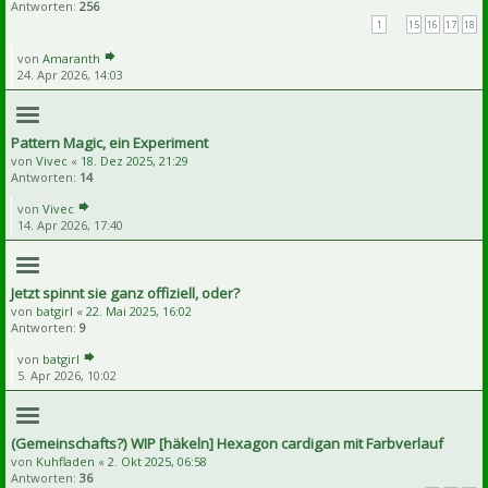
Antworten:
256
1
…
15
16
17
18
von
Amaranth
24. Apr 2026, 14:03
Pattern Magic, ein Experiment
von
Vivec
«
18. Dez 2025, 21:29
Antworten:
14
von
Vivec
14. Apr 2026, 17:40
Jetzt spinnt sie ganz offiziell, oder?
von
batgirl
«
22. Mai 2025, 16:02
Antworten:
9
von
batgirl
5. Apr 2026, 10:02
(Gemeinschafts?) WIP [häkeln] Hexagon cardigan mit Farbverlauf
von
Kuhfladen
«
2. Okt 2025, 06:58
Antworten:
36