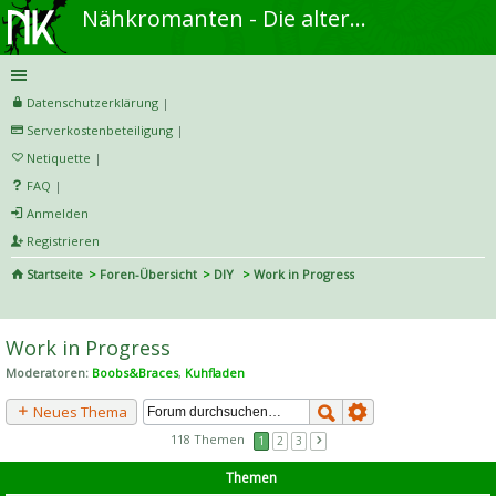
Nähkromanten - Die alternative Näh- und DIY-Community
Datenschutzerklärung
|
Serverkostenbeteiligung
|
Netiquette
|
FAQ
|
Anmelden
Registrieren
Startseite
Foren-Übersicht
DIY
Work in Progress
S
uc
Work in Progress
he
Moderatoren:
Boobs&Braces
,
Kuhfladen
Neues Thema
118 Themen
1
2
3
Themen