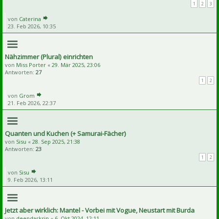
1
2
3
von
Caterina
23. Feb 2026, 10:35
Nähzimmer (Plural) einrichten
von
Miss Porter
«
29. Mär 2025, 23:06
Antworten:
27
1
2
von
Grom
21. Feb 2026, 22:37
Quanten und Kuchen (+ Samurai-Fächer)
von
Sisu
«
28. Sep 2025, 21:38
Antworten:
23
1
2
von
Sisu
9. Feb 2026, 13:11
Jetzt aber wirklich: Mantel - Vorbei mit Vogue, Neustart mit Burda
von
deepdarksin
«
6. Okt 2024, 12:11