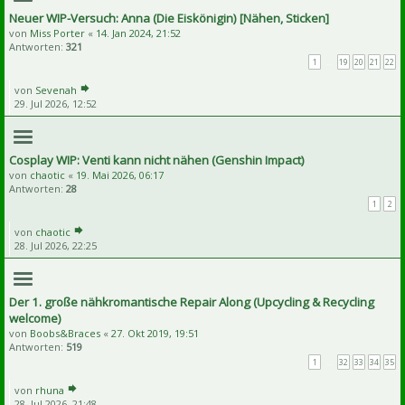
Neuer WIP-Versuch: Anna (Die Eiskönigin) [Nähen, Sticken]
von
Miss Porter
«
14. Jan 2024, 21:52
Antworten:
321
1
…
19
20
21
22
von
Sevenah
29. Jul 2026, 12:52
Cosplay WIP: Venti kann nicht nähen (Genshin Impact)
von
chaotic
«
19. Mai 2026, 06:17
Antworten:
28
1
2
von
chaotic
28. Jul 2026, 22:25
Der 1. große nähkromantische Repair Along (Upcycling & Recycling
welcome)
von
Boobs&Braces
«
27. Okt 2019, 19:51
Antworten:
519
1
…
32
33
34
35
von
rhuna
28. Jul 2026, 21:48