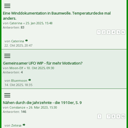
Eine Winddokumentation in Baumwolle. Temperaturdecke mal
anders.
von
Caterina
«
25. Jan 2025, 15:48
Antworten:
83
1
2
3
4
5
6
von
Caterina
22. Okt 2025, 20:47
Gemeinsamer UFO WIP - für mehr Motivation?
von
Moon-Elf
«
10. Okt 2025, 09:30
Antworten:
4
von
Bluemoon
14. Okt 2025, 18:35
Nähen durch die Jahrzehnte - die 1910er, S. 9
von
Constanze
«
26. Mär 2023, 15:30
Antworten:
146
1
…
7
8
9
10
von
Zetesa