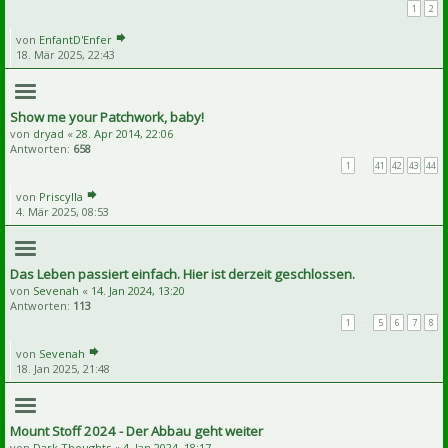
1
2
von
EnfantD'Enfer
18. Mär 2025, 22:43
Show me your Patchwork, baby!
von
dryad
«
28. Apr 2014, 22:06
Antworten:
658
1
…
41
42
43
44
von
Priscylla
4. Mär 2025, 08:53
Das Leben passiert einfach. Hier ist derzeit geschlossen.
von
Sevenah
«
14. Jan 2024, 13:20
Antworten:
113
1
…
5
6
7
8
von
Sevenah
18. Jan 2025, 21:48
Mount Stoff 2024 - Der Abbau geht weiter
von
Dark Thoughts
«
4. Jan 2024, 18:17