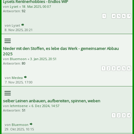
Lysets Rentnerhobbies - Endlos WIP
von
Lyset
«
18. Mai 2025, 00:07
Antworten:
92
1
…
4
5
6
7
von
Lyset
8. Nov 2025, 20:21
Nieder mit den Stoffen, es lebe das Werk - gemeinsamer Abbau
2025
von
Bluemoon
«
3. Jan 2025, 20:51
Antworten:
80
1
2
3
4
5
6
von
Medea
7. Nov 2025, 17:00
selber Leinen anbauen, aufbereiten, spinnen, weben
von
lehmtoene
«
6. Dez 2024, 14:57
Antworten:
51
1
2
3
4
von
Bluemoon
29. Okt 2025, 10:15