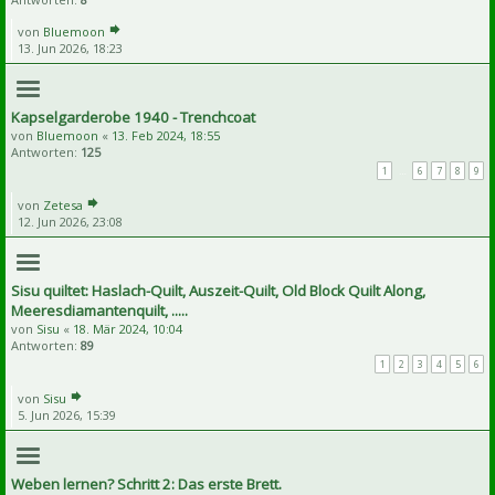
von
Bluemoon
13. Jun 2026, 18:23
Kapselgarderobe 1940 - Trenchcoat
von
Bluemoon
«
13. Feb 2024, 18:55
Antworten:
125
1
…
6
7
8
9
von
Zetesa
12. Jun 2026, 23:08
Sisu quiltet: Haslach-Quilt, Auszeit-Quilt, Old Block Quilt Along,
Meeresdiamantenquilt, .....
von
Sisu
«
18. Mär 2024, 10:04
Antworten:
89
1
2
3
4
5
6
von
Sisu
5. Jun 2026, 15:39
Weben lernen? Schritt 2: Das erste Brett.