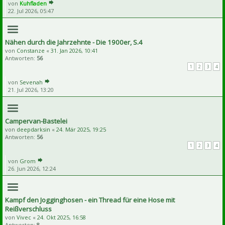
von
Kuhfladen
22. Jul 2026, 05:47
Nähen durch die Jahrzehnte - Die 1900er, S.4
von
Constanze
«
31. Jan 2026, 10:41
Antworten:
56
1
2
3
4
von
Sevenah
21. Jul 2026, 13:20
Campervan-Bastelei
von
deepdarksin
«
24. Mär 2025, 19:25
Antworten:
56
1
2
3
4
von
Grom
26. Jun 2026, 12:24
Kampf den Jogginghosen - ein Thread für eine Hose mit
Reißverschluss
von
Vivec
«
24. Okt 2025, 16:58
Antworten:
8