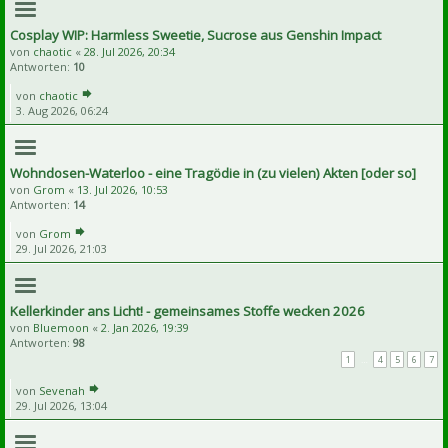
Cosplay WIP: Harmless Sweetie, Sucrose aus Genshin Impact
von
chaotic
«
28. Jul 2026, 20:34
Antworten:
10
von
chaotic
3. Aug 2026, 06:24
Wohndosen-Waterloo - eine Tragödie in (zu vielen) Akten [oder so]
von
Grom
«
13. Jul 2026, 10:53
Antworten:
14
von
Grom
29. Jul 2026, 21:03
Kellerkinder ans Licht! - gemeinsames Stoffe wecken 2026
von
Bluemoon
«
2. Jan 2026, 19:39
Antworten:
98
1
…
4
5
6
7
von
Sevenah
29. Jul 2026, 13:04