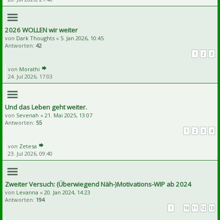
2026 WOLLEN wir weiter
von
Dark Thoughts
«
5. Jan 2026, 10:45
Antworten:
42
1
2
3
von
Morathi
24. Jul 2026, 17:03
Und das Leben geht weiter.
von
Sevenah
«
21. Mai 2025, 13:07
Antworten:
55
1
2
3
4
von
Zetesa
23. Jul 2026, 09:40
Zweiter Versuch: (Überwiegend Näh-)Motivations-WIP ab 2024
von
Levanna
«
20. Jan 2024, 14:23
Antworten:
194
1
…
10
11
12
13