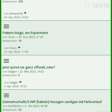
Antworten:
256
1
…
15
16
17
18
von
Amaranth
24. Apr 2026, 14:03
Pattern Magic, ein Experiment
von
Vivec
«
18. Dez 2025, 21:29
Antworten:
14
von
Vivec
14. Apr 2026, 17:40
Jetzt spinnt sie ganz offiziell, oder?
von
batgirl
«
22. Mai 2025, 16:02
Antworten:
9
von
batgirl
5. Apr 2026, 10:02
(Gemeinschafts?) WIP [häkeln] Hexagon cardigan mit Farbverlauf
von
Kuhfladen
«
2. Okt 2025, 06:58
Antworten:
36