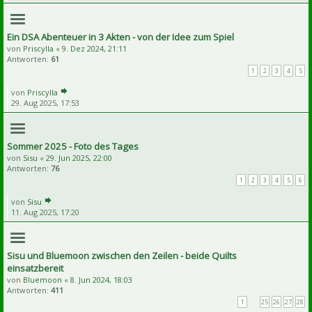
Ein DSA Abenteuer in 3 Akten - von der Idee zum Spiel
von
Priscylla
«
9. Dez 2024, 21:11
Antworten:
61
1
2
3
4
5
von
Priscylla
29. Aug 2025, 17:53
Sommer 2025 - Foto des Tages
von
Sisu
«
29. Jun 2025, 22:00
Antworten:
76
1
2
3
4
5
6
von
Sisu
11. Aug 2025, 17:20
Sisu und Bluemoon zwischen den Zeilen - beide Quilts
einsatzbereit
von
Bluemoon
«
8. Jun 2024, 18:03
Antworten:
411
1
…
25
26
27
28