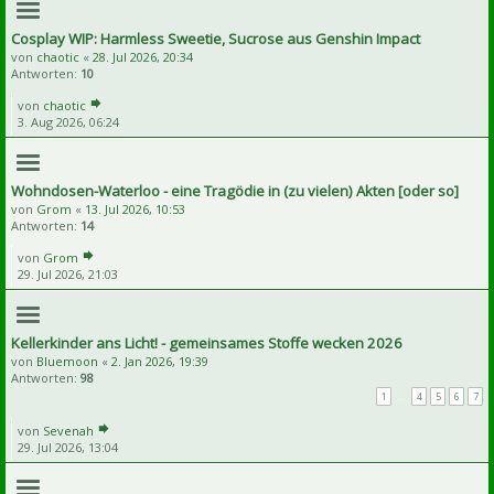
Cosplay WIP: Harmless Sweetie, Sucrose aus Genshin Impact
von
chaotic
«
28. Jul 2026, 20:34
Antworten:
10
von
chaotic
3. Aug 2026, 06:24
Wohndosen-Waterloo - eine Tragödie in (zu vielen) Akten [oder so]
von
Grom
«
13. Jul 2026, 10:53
Antworten:
14
von
Grom
29. Jul 2026, 21:03
Kellerkinder ans Licht! - gemeinsames Stoffe wecken 2026
von
Bluemoon
«
2. Jan 2026, 19:39
Antworten:
98
1
…
4
5
6
7
von
Sevenah
29. Jul 2026, 13:04