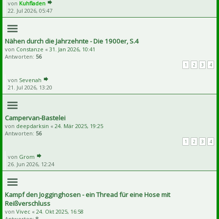
von
Kuhfladen
22. Jul 2026, 05:47
Nähen durch die Jahrzehnte - Die 1900er, S.4
von
Constanze
«
31. Jan 2026, 10:41
Antworten:
56
1
2
3
4
von
Sevenah
21. Jul 2026, 13:20
Campervan-Bastelei
von
deepdarksin
«
24. Mär 2025, 19:25
Antworten:
56
1
2
3
4
von
Grom
26. Jun 2026, 12:24
Kampf den Jogginghosen - ein Thread für eine Hose mit
Reißverschluss
von
Vivec
«
24. Okt 2025, 16:58
Antworten:
8