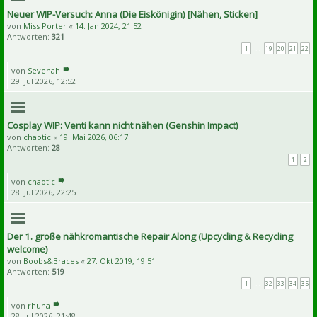
Neuer WIP-Versuch: Anna (Die Eiskönigin) [Nähen, Sticken]
von
Miss Porter
«
14. Jan 2024, 21:52
Antworten:
321
1
…
19
20
21
22
von
Sevenah
29. Jul 2026, 12:52
Cosplay WIP: Venti kann nicht nähen (Genshin Impact)
von
chaotic
«
19. Mai 2026, 06:17
Antworten:
28
1
2
von
chaotic
28. Jul 2026, 22:25
Der 1. große nähkromantische Repair Along (Upcycling & Recycling
welcome)
von
Boobs&Braces
«
27. Okt 2019, 19:51
Antworten:
519
1
…
32
33
34
35
von
rhuna
28. Jul 2026, 21:48