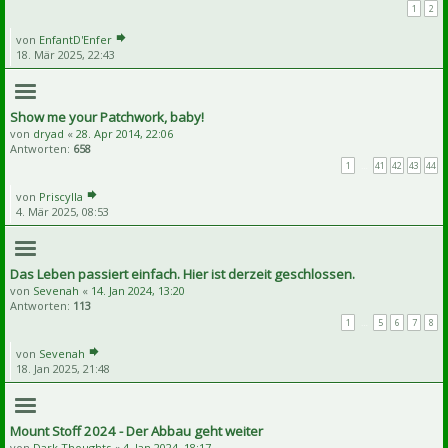
1
2
von
EnfantD'Enfer
18. Mär 2025, 22:43
Show me your Patchwork, baby!
von
dryad
«
28. Apr 2014, 22:06
Antworten:
658
1
…
41
42
43
44
von
Priscylla
4. Mär 2025, 08:53
Das Leben passiert einfach. Hier ist derzeit geschlossen.
von
Sevenah
«
14. Jan 2024, 13:20
Antworten:
113
1
…
5
6
7
8
von
Sevenah
18. Jan 2025, 21:48
Mount Stoff 2024 - Der Abbau geht weiter
von
Dark Thoughts
«
4. Jan 2024, 18:17