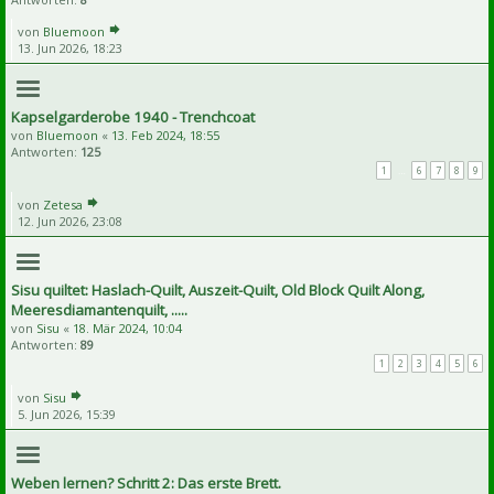
von
Bluemoon
13. Jun 2026, 18:23
Kapselgarderobe 1940 - Trenchcoat
von
Bluemoon
«
13. Feb 2024, 18:55
Antworten:
125
1
…
6
7
8
9
von
Zetesa
12. Jun 2026, 23:08
Sisu quiltet: Haslach-Quilt, Auszeit-Quilt, Old Block Quilt Along,
Meeresdiamantenquilt, .....
von
Sisu
«
18. Mär 2024, 10:04
Antworten:
89
1
2
3
4
5
6
von
Sisu
5. Jun 2026, 15:39
Weben lernen? Schritt 2: Das erste Brett.