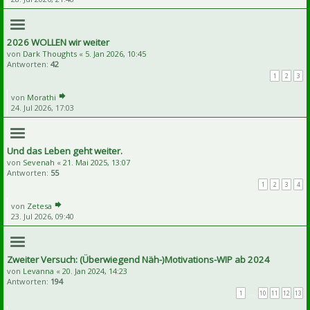
2026 WOLLEN wir weiter
von
Dark Thoughts
«
5. Jan 2026, 10:45
Antworten:
42
1
2
3
von
Morathi
24. Jul 2026, 17:03
Und das Leben geht weiter.
von
Sevenah
«
21. Mai 2025, 13:07
Antworten:
55
1
2
3
4
von
Zetesa
23. Jul 2026, 09:40
Zweiter Versuch: (Überwiegend Näh-)Motivations-WIP ab 2024
von
Levanna
«
20. Jan 2024, 14:23
Antworten:
194
1
…
10
11
12
13