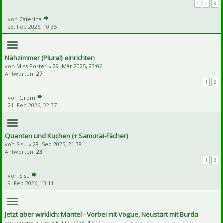
1
2
3
von
Caterina
23. Feb 2026, 10:35
Nähzimmer (Plural) einrichten
von
Miss Porter
«
29. Mär 2025, 23:06
Antworten:
27
1
2
von
Grom
21. Feb 2026, 22:37
Quanten und Kuchen (+ Samurai-Fächer)
von
Sisu
«
28. Sep 2025, 21:38
Antworten:
23
1
2
von
Sisu
9. Feb 2026, 13:11
Jetzt aber wirklich: Mantel - Vorbei mit Vogue, Neustart mit Burda
von
deepdarksin
«
6. Okt 2024, 12:11