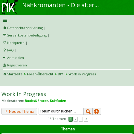
Nähkromanten - Die alternative Näh- und DIY-Community
Datenschutzerklärung
|
Serverkostenbeteiligung
|
Netiquette
|
FAQ
|
Anmelden
Registrieren
Startseite
Foren-Übersicht
DIY
Work in Progress
S
uc
Work in Progress
he
Moderatoren:
Boobs&Braces
,
Kuhfladen
Neues Thema
118 Themen
1
2
3
Themen