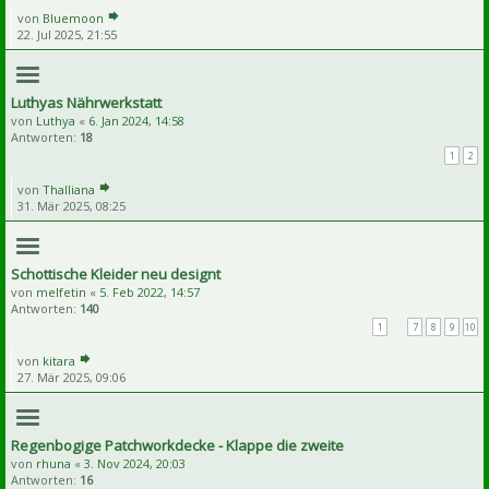
von
Bluemoon
22. Jul 2025, 21:55
Luthyas Nährwerkstatt
von
Luthya
«
6. Jan 2024, 14:58
Antworten:
18
1
2
von
Thalliana
31. Mär 2025, 08:25
Schottische Kleider neu designt
von
melfetin
«
5. Feb 2022, 14:57
Antworten:
140
1
…
7
8
9
10
von
kitara
27. Mär 2025, 09:06
Regenbogige Patchworkdecke - Klappe die zweite
von
rhuna
«
3. Nov 2024, 20:03
Antworten:
16