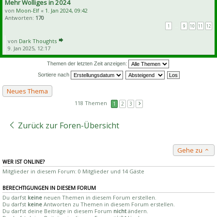
Mehr Wolliges in 2024
von
Moon-Elf
«
1. Jan 2024, 09:42
Antworten:
170
1
…
9
10
11
12
von
Dark Thoughts
9. Jan 2025, 12:17
Themen der letzten Zeit anzeigen:
Sortiere nach
Neues Thema
118 Themen
1
2
3
Zurück zur Foren-Übersicht
Gehe zu
WER IST ONLINE?
Mitglieder in diesem Forum: 0 Mitglieder und 14 Gäste
BERECHTIGUNGEN IN DIESEM FORUM
Du darfst
keine
neuen Themen in diesem Forum erstellen.
Du darfst
keine
Antworten zu Themen in diesem Forum erstellen.
Du darfst deine Beiträge in diesem Forum
nicht
ändern.