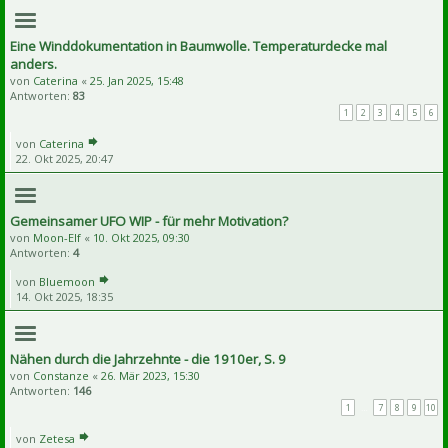
Eine Winddokumentation in Baumwolle. Temperaturdecke mal
anders.
von
Caterina
«
25. Jan 2025, 15:48
Antworten:
83
1
2
3
4
5
6
von
Caterina
22. Okt 2025, 20:47
Gemeinsamer UFO WIP - für mehr Motivation?
von
Moon-Elf
«
10. Okt 2025, 09:30
Antworten:
4
von
Bluemoon
14. Okt 2025, 18:35
Nähen durch die Jahrzehnte - die 1910er, S. 9
von
Constanze
«
26. Mär 2023, 15:30
Antworten:
146
1
…
7
8
9
10
von
Zetesa