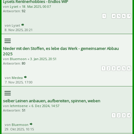
Lysets Rentnerhobbies - Endlos WIP
von
Lyset
«
18. Mai 2025, 00:07
Antworten:
92
1
…
4
5
6
7
von
Lyset
8. Nov 2025, 20:21
Nieder mit den Stoffen, es lebe das Werk - gemeinsamer Abbau
2025
von
Bluemoon
«
3. Jan 2025, 20:51
Antworten:
80
1
2
3
4
5
6
von
Medea
7. Nov 2025, 17:00
selber Leinen anbauen, aufbereiten, spinnen, weben
von
lehmtoene
«
6. Dez 2024, 14:57
Antworten:
51
1
2
3
4
von
Bluemoon
29. Okt 2025, 10:15