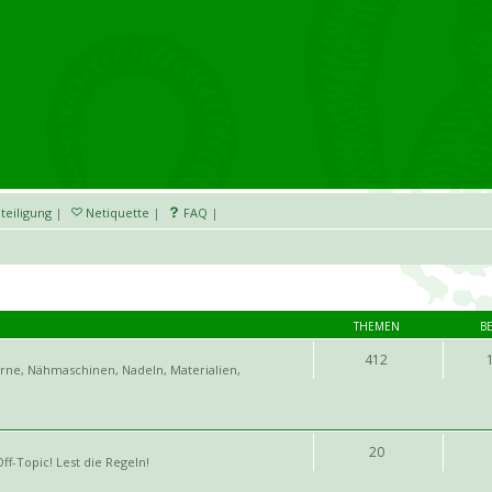
teiligung
|
Netiquette
|
FAQ
|
THEMEN
B
412
arne, Nähmaschinen, Nadeln, Materialien,
20
ff-Topic! Lest die Regeln!