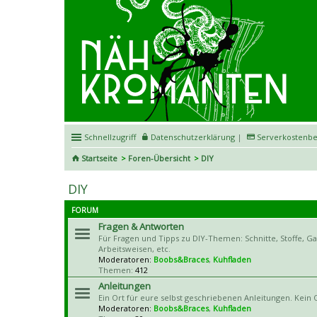
Schnellzugriff
Datenschutzerklärung
|
Serverkostenbe
Startseite
Foren-Übersicht
DIY
DIY
FORUM
Fragen & Antworten
Für Fragen und Tipps zu DIY-Themen: Schnitte, Stoffe, G
Arbeitsweisen, etc.
Moderatoren:
Boobs&Braces
,
Kuhfladen
Themen:
412
Anleitungen
Ein Ort für eure selbst geschriebenen Anleitungen. Kein O
Moderatoren:
Boobs&Braces
,
Kuhfladen