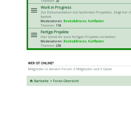
Themen:
20
Work in Progress
Zur Dokumentation von laufenden Projekten. Zeigt her in
bastelt.
Moderatoren:
Boobs&Braces
,
Kuhfladen
Themen:
118
Fertige Projekte
Hier könnt ihr eure fertigen Projekte vorstellen.
Moderatoren:
Boobs&Braces
,
Kuhfladen
Themen:
238
WER IST ONLINE?
Mitglieder in diesem Forum: 0 Mitglieder und 3 Gäste
Startseite
Foren-Übersicht