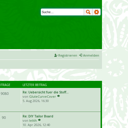
Registrieren
Anmelden
EITRÄGE
LETZTER BEITRAG
Re: Uebersicht fuer die Stoff…
19080
von
GluteCurveCover
5. Aug 2026, 16:30
Re: DIY Tailor Board
90
von
lelith
10. Apr 2026, 12:40