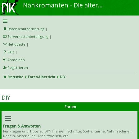
Nähkromanten - Die alternative Näh- und DIY-Community
Datenschutzerklärung
|
Serverkostenbeteiligung
|
Netiquette
|
FAQ
|
Anmelden
Registrieren
Startseite
Foren-Übersicht
DIY
S
uc
DIY
he
Forum
Fragen & Antworten
Für Fragen und Tipps zu DIY-Themen: Schnitte, Stoffe, Garne, Nähmaschinen,
Nadeln, Materialien, Arbeitsweisen, etc.