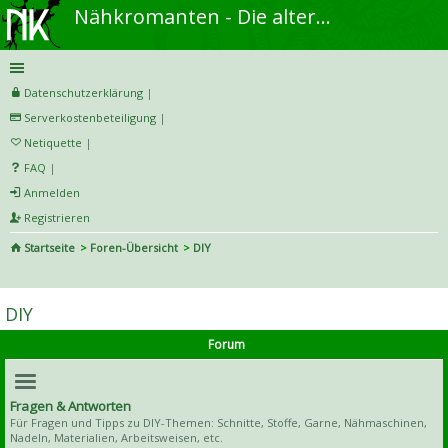
Nähkromanten - Die alternative Näh- und DIY-Community
Datenschutzerklärung
|
Serverkostenbeteiligung
|
Netiquette
|
FAQ
|
Anmelden
Registrieren
Startseite
Foren-Übersicht
DIY
S
uc
DIY
he
Forum
Fragen & Antworten
Für Fragen und Tipps zu DIY-Themen: Schnitte, Stoffe, Garne, Nähmaschinen,
Nadeln, Materialien, Arbeitsweisen, etc.