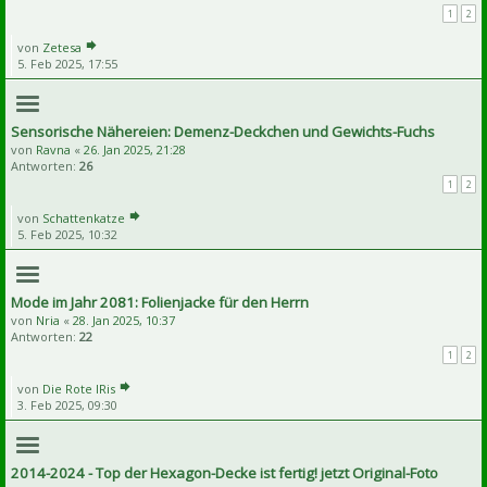
1
2
von
Zetesa
5. Feb 2025, 17:55
Sensorische Nähereien: Demenz-Deckchen und Gewichts-Fuchs
von
Ravna
«
26. Jan 2025, 21:28
Antworten:
26
1
2
von
Schattenkatze
5. Feb 2025, 10:32
Mode im Jahr 2081: Folienjacke für den Herrn
von
Nria
«
28. Jan 2025, 10:37
Antworten:
22
1
2
von
Die Rote IRis
3. Feb 2025, 09:30
2014-2024 - Top der Hexagon-Decke ist fertig! jetzt Original-Foto