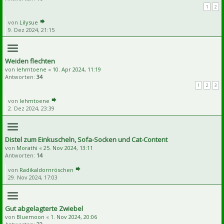
1
2
von
Lilysue
9. Dez 2024, 21:15
Weiden flechten
von
lehmtoene
«
10. Apr 2024, 11:19
Antworten:
34
1
2
3
von
lehmtoene
2. Dez 2024, 23:39
Distel zum Einkuscheln, Sofa-Socken und Cat-Content
von
Morathi
«
25. Nov 2024, 13:11
Antworten:
14
von
Radikaldornröschen
29. Nov 2024, 17:03
Gut abgelagterte Zwiebel
von
Bluemoon
«
1. Nov 2024, 20:06