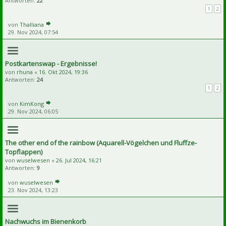
Antworten:
22
1
2
von
Thalliana
29. Nov 2024, 07:54
Postkartenswap - Ergebnisse!
von
rhuna
«
16. Okt 2024, 19:36
Antworten:
24
1
2
von
KimKong
29. Nov 2024, 06:05
The other end of the rainbow (Aquarell-Vögelchen und Fluffze-
Topflappen)
von
wuselwesen
«
26. Jul 2024, 16:21
Antworten:
9
von
wuselwesen
23. Nov 2024, 13:23
Nachwuchs im Bienenkorb