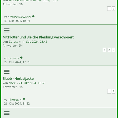
von
WuselGewusel
«
28. Okt 2024, 13:34
Antworten:
16
1
2
von
WuselGewusel
30. Okt 2024, 10:44
Mit Plotter und Bleiche Kleidung verschönert
von
Zetesa
«
11. Sep 2024, 23:42
Antworten:
34
1
2
3
von
charly
29. Okt 2024, 17:31
Blubb - Herbstjacke
von
cbee
«
21. Okt 2024, 18:52
Antworten:
15
1
2
von
horex_4
26. Okt 2024, 11:32