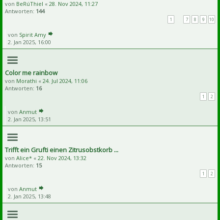
von
BeRúThiel
«
28. Nov 2024, 11:27
Antworten:
144
1
…
7
8
9
10
von
Spirit Amy
2. Jan 2025, 16:00
Color me rainbow
von
Morathi
«
24. Jul 2024, 11:06
Antworten:
16
1
2
von
Anmut
2. Jan 2025, 13:51
Trifft ein Grufti einen Zitrusobstkorb ...
von
Alice*
«
22. Nov 2024, 13:32
Antworten:
15
1
2
von
Anmut
2. Jan 2025, 13:48