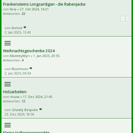
Frankensteins Longcardigan - die Rabenjacke
von
Nria
«
27. Okt 2024, 14:21
Antworten:
22
1
2
von
Anmut
2. Jan 2025, 13:43
Weihnachtsgeschenke 2024
von
MadebyMyri
«
1. Jan 2025, 20:55
Antworten:
4
von
Bluemoon
2. Jan 2025, 06:34
Holzarbeiten
von
rhuna
«
17. Dez 2024, 21:45
Antworten:
12
von
Ghastly Bespoke
23. Dez 2024, 18:56
Kleine Halloweenprojekte