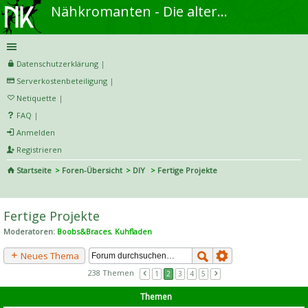
Nähkromanten - Die alternative Näh- und DIY-Community
Datenschutzerklärung
|
Serverkostenbeteiligung
|
Netiquette
|
FAQ
|
Anmelden
Registrieren
Startseite
Foren-Übersicht
DIY
Fertige Projekte
S
uc
Fertige Projekte
he
Moderatoren:
Boobs&Braces
,
Kuhfladen
Neues Thema
238 Themen
1
2
3
4
5
Themen