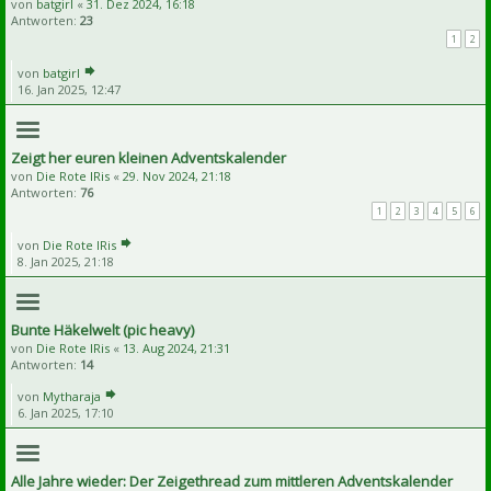
von
batgirl
«
31. Dez 2024, 16:18
Antworten:
23
1
2
von
batgirl
16. Jan 2025, 12:47
Zeigt her euren kleinen Adventskalender
von
Die Rote IRis
«
29. Nov 2024, 21:18
Antworten:
76
1
2
3
4
5
6
von
Die Rote IRis
8. Jan 2025, 21:18
Bunte Häkelwelt (pic heavy)
von
Die Rote IRis
«
13. Aug 2024, 21:31
Antworten:
14
von
Mytharaja
6. Jan 2025, 17:10
Alle Jahre wieder: Der Zeigethread zum mittleren Adventskalender