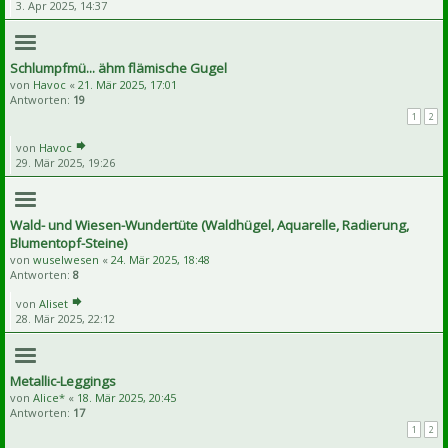
3. Apr 2025, 14:37
Schlumpfmü... ähm flämische Gugel
von
Havoc
«
21. Mär 2025, 17:01
Antworten:
19
1
2
von
Havoc
29. Mär 2025, 19:26
Wald- und Wiesen-Wundertüte (Waldhügel, Aquarelle, Radierung,
Blumentopf-Steine)
von
wuselwesen
«
24. Mär 2025, 18:48
Antworten:
8
von
Aliset
28. Mär 2025, 22:12
Metallic-Leggings
von
Alice*
«
18. Mär 2025, 20:45
Antworten:
17
1
2