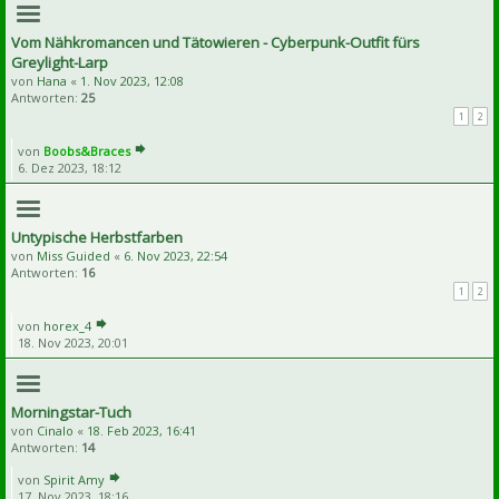
Vom Nähkromancen und Tätowieren - Cyberpunk-Outfit fürs
Greylight-Larp
von
Hana
«
1. Nov 2023, 12:08
Antworten:
25
1
2
von
Boobs&Braces
6. Dez 2023, 18:12
Untypische Herbstfarben
von
Miss Guided
«
6. Nov 2023, 22:54
Antworten:
16
1
2
von
horex_4
18. Nov 2023, 20:01
Morningstar-Tuch
von
Cinalo
«
18. Feb 2023, 16:41
Antworten:
14
von
Spirit Amy
17. Nov 2023, 18:16