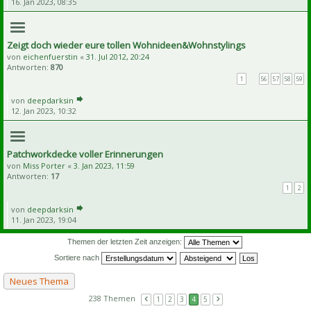
16. Jan 2023, 08:35
Zeigt doch wieder eure tollen Wohnideen&Wohnstylings
von
eichenfuerstin
«
31. Jul 2012, 20:24
Antworten:
870
1
…
56
57
58
59
von
deepdarksin
12. Jan 2023, 10:32
Patchworkdecke voller Erinnerungen
von
Miss Porter
«
3. Jan 2023, 11:59
Antworten:
17
1
2
von
deepdarksin
11. Jan 2023, 19:04
Themen der letzten Zeit anzeigen:
Sortiere nach
Neues Thema
238 Themen
1
2
3
4
5