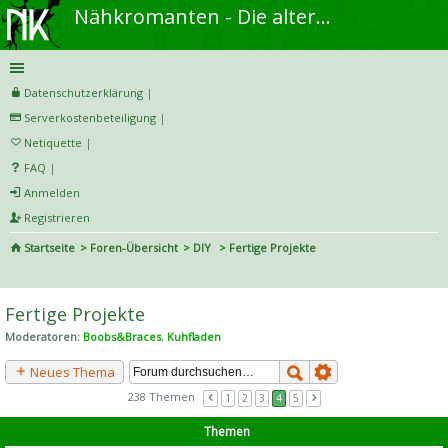
Nähkromanten - Die alternative Näh- und DIY-Community
Datenschutzerklärung
|
Serverkostenbeteiligung
|
Netiquette
|
FAQ
|
Anmelden
Registrieren
Startseite
Foren-Übersicht
DIY
Fertige Projekte
S
uc
Fertige Projekte
he
Moderatoren:
Boobs&Braces
,
Kuhfladen
Neues Thema
238 Themen
1
2
3
4
5
Themen