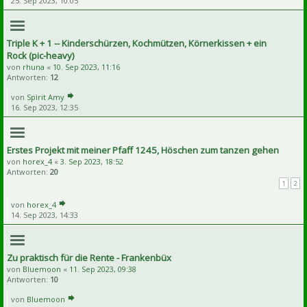
25. Sep 2023, 10:05
Triple K + 1 -- Kinderschürzen, Kochmützen, Körnerkissen + ein
Rock (pic-heavy)
von
rhuna
«
10. Sep 2023, 11:16
Antworten:
12
von
Spirit Amy
16. Sep 2023, 12:35
Erstes Projekt mit meiner Pfaff 1245, Höschen zum tanzen gehen
von
horex_4
«
3. Sep 2023, 18:52
Antworten:
20
1
2
von
horex_4
14. Sep 2023, 14:33
Zu praktisch für die Rente - Frankenbüx
von
Bluemoon
«
11. Sep 2023, 09:38
Antworten:
10
von
Bluemoon