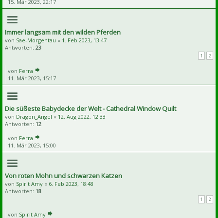
15. Mär 2023, 22:17
Immer langsam mit den wilden Pferden
von
Sae-Morgentau
«
1. Feb 2023, 13:47
Antworten:
23
1
2
von
Ferra
11. Mär 2023, 15:17
Die süßeste Babydecke der Welt - Cathedral Window Quilt
von
Dragon_Angel
«
12. Aug 2022, 12:33
Antworten:
12
von
Ferra
11. Mär 2023, 15:00
Von roten Mohn und schwarzen Katzen
von
Spirit Amy
«
6. Feb 2023, 18:48
Antworten:
18
1
2
von
Spirit Amy