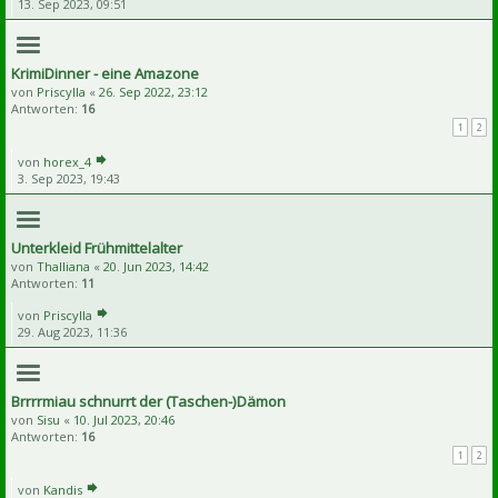
13. Sep 2023, 09:51
KrimiDinner - eine Amazone
von
Priscylla
«
26. Sep 2022, 23:12
Antworten:
16
1
2
von
horex_4
3. Sep 2023, 19:43
Unterkleid Frühmittelalter
von
Thalliana
«
20. Jun 2023, 14:42
Antworten:
11
von
Priscylla
29. Aug 2023, 11:36
Brrrrmiau schnurrt der (Taschen-)Dämon
von
Sisu
«
10. Jul 2023, 20:46
Antworten:
16
1
2
von
Kandis