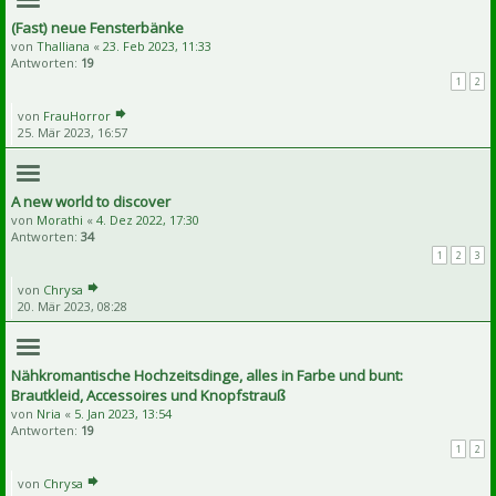
(Fast) neue Fensterbänke
von
Thalliana
«
23. Feb 2023, 11:33
Antworten:
19
1
2
von
FrauHorror
25. Mär 2023, 16:57
A new world to discover
von
Morathi
«
4. Dez 2022, 17:30
Antworten:
34
1
2
3
von
Chrysa
20. Mär 2023, 08:28
Nähkromantische Hochzeitsdinge, alles in Farbe und bunt:
Brautkleid, Accessoires und Knopfstrauß
von
Nria
«
5. Jan 2023, 13:54
Antworten:
19
1
2
von
Chrysa