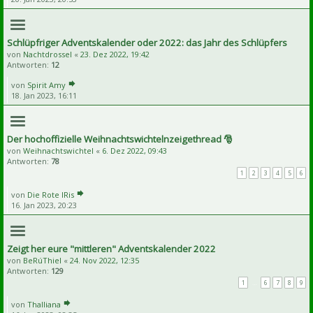
Schlüpfriger Adventskalender oder 2022: das Jahr des Schlüpfers
von
Nachtdrossel
«
23. Dez 2022, 19:42
Antworten:
12
von
Spirit Amy
18. Jan 2023, 16:11
Der hochoffizielle Weihnachtswichtelnzeigethread 🎅
von
Weihnachtswichtel
«
6. Dez 2022, 09:43
Antworten:
78
1
2
3
4
5
6
von
Die Rote IRis
16. Jan 2023, 20:23
Zeigt her eure "mittleren" Adventskalender 2022
von
BeRúThiel
«
24. Nov 2022, 12:35
Antworten:
129
1
…
6
7
8
9
von
Thalliana