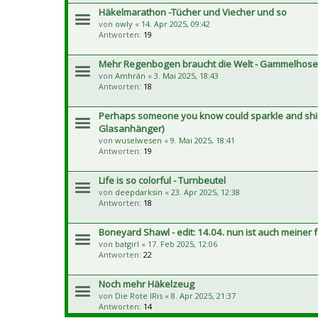
Häkelmarathon -Tücher und Viecher und so
von
owly
«
14. Apr 2025, 09:42
Antworten:
19
Mehr Regenbogen braucht die Welt - Gammelhose
von
Amhrán
«
3. Mai 2025, 18:43
Antworten:
18
Perhaps someone you know could sparkle and shin
Glasanhänger)
von
wuselwesen
«
9. Mai 2025, 18:41
Antworten:
19
Life is so colorful - Turnbeutel
von
deepdarksin
«
23. Apr 2025, 12:38
Antworten:
18
Boneyard Shawl - edit: 14.04. nun ist auch meiner f
von
batgirl
«
17. Feb 2025, 12:06
Antworten:
22
Noch mehr Häkelzeug
von
Die Rote IRis
«
8. Apr 2025, 21:37
Antworten:
14