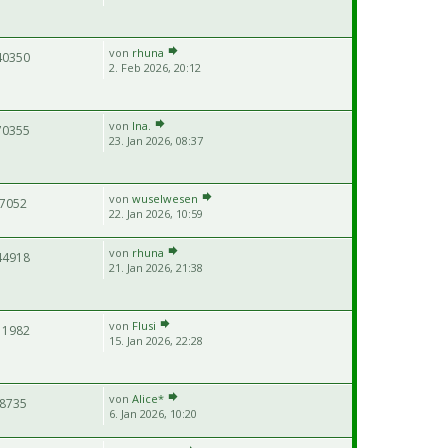
von
rhuna
40350
2. Feb 2026, 20:12
von
Ina.
70355
23. Jan 2026, 08:37
von
wuselwesen
7052
22. Jan 2026, 10:59
von
rhuna
44918
21. Jan 2026, 21:38
von
Flusi
11982
15. Jan 2026, 22:28
von
Alice*
8735
6. Jan 2026, 10:20