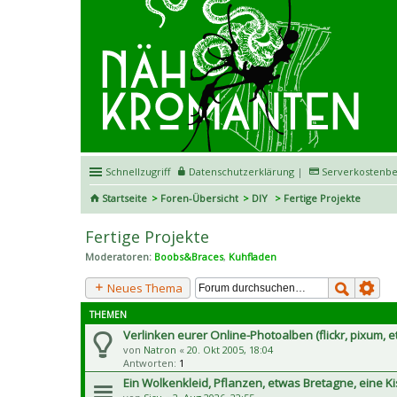
Schnellzugriff
Datenschutzerklärung
|
Serverkostenbe
Startseite
Foren-Übersicht
DIY
Fertige Projekte
Fertige Projekte
Moderatoren:
Boobs&Braces
,
Kuhfladen
Neues Thema
THEMEN
Verlinken eurer Online-Photoalben (flickr, pixum, e
von
Natron
«
20. Okt 2005, 18:04
Antworten:
1
Ein Wolkenkleid, Pflanzen, etwas Bretagne, eine K