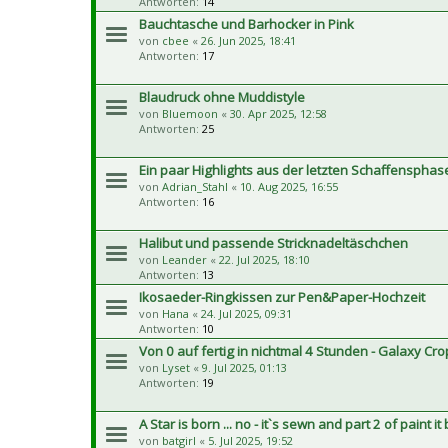
Antworten:
14
Bauchtasche und Barhocker in Pink
von
cbee
«
26. Jun 2025, 18:41
Antworten:
17
Blaudruck ohne Muddistyle
von
Bluemoon
«
30. Apr 2025, 12:58
Antworten:
25
Ein paar Highlights aus der letzten Schaffensphas
von
Adrian_Stahl
«
10. Aug 2025, 16:55
Antworten:
16
Halibut und passende Stricknadeltäschchen
von
Leander
«
22. Jul 2025, 18:10
Antworten:
13
Ikosaeder-Ringkissen zur Pen&Paper-Hochzeit
von
Hana
«
24. Jul 2025, 09:31
Antworten:
10
Von 0 auf fertig in nichtmal 4 Stunden - Galaxy Crop
von
Lyset
«
9. Jul 2025, 01:13
Antworten:
19
A Star is born ... no - it`s sewn and part 2 of paint it
von
batgirl
«
5. Jul 2025, 19:52