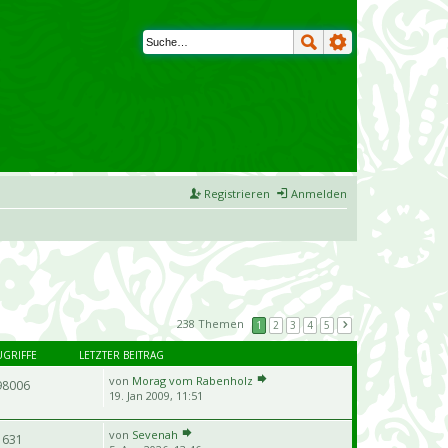
Registrieren
Anmelden
238 Themen
1
2
3
4
5
UGRIFFE
LETZTER BEITRAG
von
Morag vom Rabenholz
98006
19. Jan 2009, 11:51
von
Sevenah
631