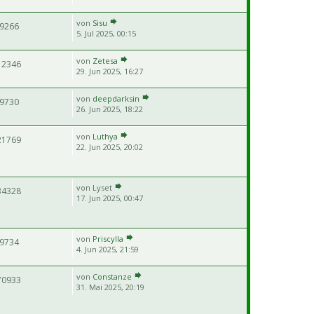
von
Sisu
9266
5. Jul 2025, 00:15
von
Zetesa
12346
29. Jun 2025, 16:27
von
deepdarksin
9730
26. Jun 2025, 18:22
von
Luthya
21769
22. Jun 2025, 20:02
von
Lyset
34328
17. Jun 2025, 00:47
von
Priscylla
9734
4. Jun 2025, 21:59
von
Constanze
70933
31. Mai 2025, 20:19