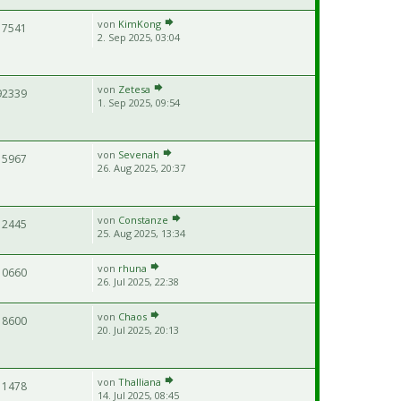
von
KimKong
17541
2. Sep 2025, 03:04
von
Zetesa
92339
1. Sep 2025, 09:54
von
Sevenah
15967
26. Aug 2025, 20:37
von
Constanze
12445
25. Aug 2025, 13:34
von
rhuna
10660
26. Jul 2025, 22:38
von
Chaos
18600
20. Jul 2025, 20:13
von
Thalliana
11478
14. Jul 2025, 08:45