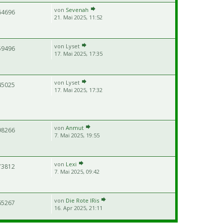
von
Sevenah
64696
21. Mai 2025, 11:52
von
Lyset
59496
17. Mai 2025, 17:35
von
Lyset
45025
17. Mai 2025, 17:32
von
Anmut
98266
7. Mai 2025, 19:55
von
Lexi
73812
7. Mai 2025, 09:42
von
Die Rote IRis
65267
16. Apr 2025, 21:11