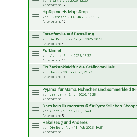
von
Sisu
«
2. Aug 2026, 22:55
Antworten:
12
HipDip meets MopsDrop
von
Bluemoon
«
13. Jun 2026, 11:07
Antworten:
15
Entenfamilie auf Bestellung
von
Die Rote IRis
«
17. Jun 2026, 20:58
Antworten:
8
Puffärmel
von
Vivec
«
13. Jun 2026, 18:32
Antworten:
14
Ein Zeckenkleid für die Gräfin von Hals
von
Havoc
«
20. Jun 2026, 20:20
Antworten:
16
Pyjama, für Mama, Hühnchen und Sommerkleid (Pi
von
Leander
«
12. Jun 2026, 12:28
Antworten:
13
Doch kein Blumenstrauß für Pyro: Stilleben-Shopp
von
Alice*
«
5. Feb 2026, 16:41
Antworten:
5
Häkelzeug und Anderes
von
Die Rote IRis
«
11. Feb 2026, 10:51
Antworten:
18