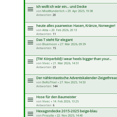
Ich wollt ich wär ein... und Decke
von
MissWunderlich
«
29. Apr 2025, 19:38
Antworten:
20
heute alles paarweise: Hasen, Kränze, Norweger!
von
Alita
«
20. Feb 2026, 20:13
Antworten:
11
Das T steht für elegant
von
Bluemoon
«
27. Mär 2026, 09:39
Antworten:
15
[TW: Körperbild] I wear heels bigger than your...
von
Vivec
«
21. Mär 2026, 14:51
Antworten:
23
Der nähkrotastische Adventskalender-Zeigethrea
von
BeRúThiel
«
27. Nov 2025, 14:53
Antworten:
144
Hose für den Baumeister
von
Vivec
«
14. Feb 2026, 13:25
Antworten:
6
Hexagondecke 2015-2025 beige-blau
von
Priscylla
«
22. Nov 2025, 14:40