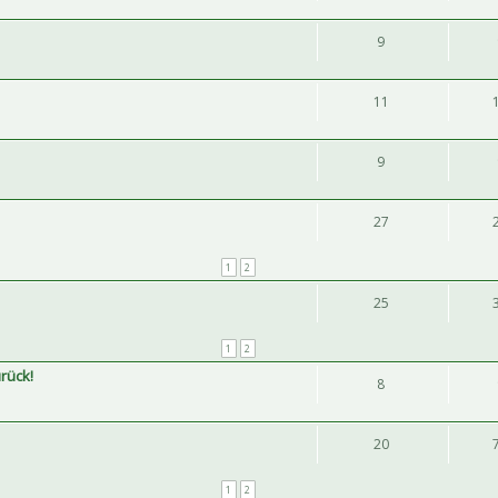
9
11
9
27
1
2
25
1
2
rück!
8
20
1
2