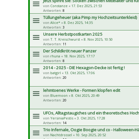
Jetzt spinnt sie: Socken zwischen Mittelalter und Kl
von
Constanze
«
17. Dez 2025, 21:53
Antworten:
8
Tüllungeheuer (aka Pimp my Hochzeitsunterkleid)
von
Alice*
«
8. Dez 2025, 14:35
Antworten:
3
Unsere Herbstpostkarten 2025
von
T. T. Kreischwurst
«
8. Nov 2025, 10:50
Antworten:
11
Der Schildkröt neuer Panzer
von
rhuna
«
18. Nov 2025, 17:17
Antworten:
8
2014 - 2025 - DIE Hexagon-Decke ist fertig !
von
batgirl
«
13. Okt 2025, 17:06
Antworten:
20
lehmtoenes Werke - Formen klopfen edit
von
Bluemoon
«
8. Okt 2025, 20:49
Antworten:
20
UFOs, Alltagstaugiches und ein theoretisches Hoch
von
YersiniaPestis
«
3. Okt 2025, 17:28
Antworten:
14
Trio Infernale, Oogie Boogie und co - Halloween-H
von
Nachtdrossel
«
10. Sep 2025, 20:52