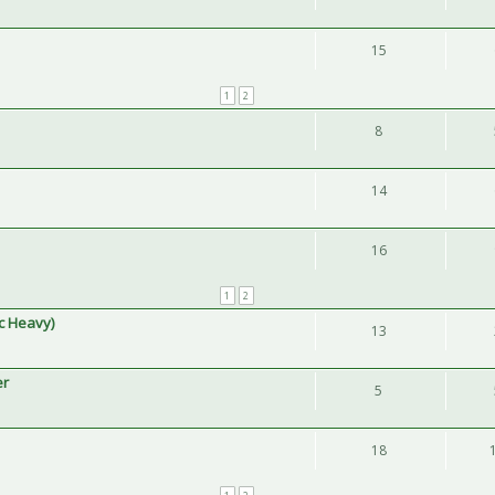
15
1
2
8
14
16
1
2
c Heavy)
13
er
5
18