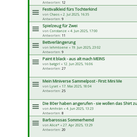
Antworten:
12
Festivalkleid fürs Tochterkind
von
Chaos
«
2. Jul 2025, 16:35
Antworten:
9
Spielzeug für Zwei
von
Constanze
«
4. Jun 2025, 17:00
Antworten:
11
Bettverlängerung
von
lehmtoene
«
19. Jun 2025, 23:02
Antworten:
9
Paint it black - aus alt mach MEINS
von
batgirl
«
12. Jun 2025, 16:06
Antworten:
27
Mein Miniverse Sammelpost - First: Mini Me
von
Lyset
«
17. Mai 2025, 18:04
Antworten:
25
Die 80er haben angerufen - sie wollen das Shirt zu
von
Amhrán
«
4. Jun 2025, 13:23
Antworten:
8
Barbarossas Sommerhemd
von
Alice*
«
27. Apr 2025, 13:29
Antworten:
20