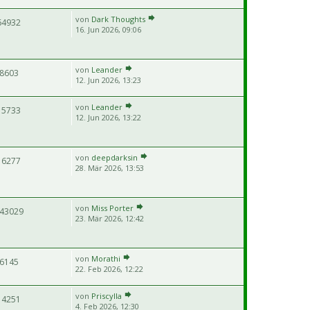
von
Dark Thoughts
64932
16. Jun 2026, 09:06
von
Leander
8603
12. Jun 2026, 13:23
von
Leander
15733
12. Jun 2026, 13:22
von
deepdarksin
16277
28. Mär 2026, 13:53
von
Miss Porter
43029
23. Mär 2026, 12:42
von
Morathi
6145
22. Feb 2026, 12:22
von
Priscylla
14251
4. Feb 2026, 12:30