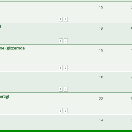
19
1
2
!
18
1
2
e (glitzernde
19
1
2
18
1
2
ertig!
22
1
2
14