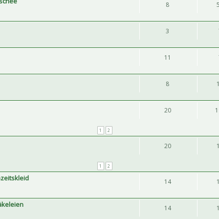
ischee
8
3
11
8
20
1
1
2
20
1
2
zeitskleid
14
äkeleien
14