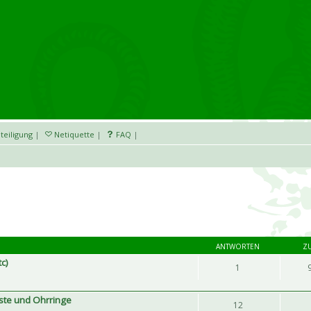
teiligung
|
Netiquette
|
FAQ
|
ANTWORTEN
Z
tc)
1
iste und Ohrringe
12