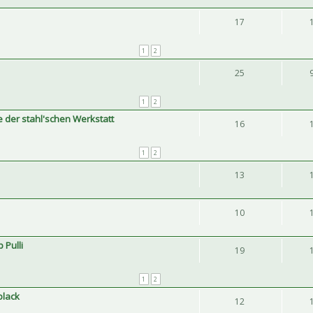
17
1
2
25
1
2
e der stahl'schen Werkstatt
16
1
2
13
10
 Pulli
19
1
2
 black
12