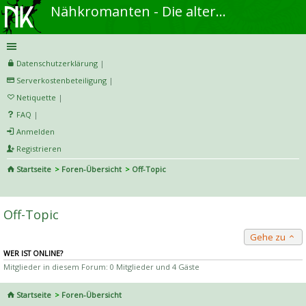
Nähkromanten - Die alternative Näh- und DIY-Community
Datenschutzerklärung
|
Serverkostenbeteiligung
|
Netiquette
|
FAQ
|
Anmelden
Registrieren
Startseite
Foren-Übersicht
Off-Topic
S
uc
Off-Topic
he
Gehe zu
WER IST ONLINE?
Mitglieder in diesem Forum: 0 Mitglieder und 4 Gäste
Startseite
Foren-Übersicht