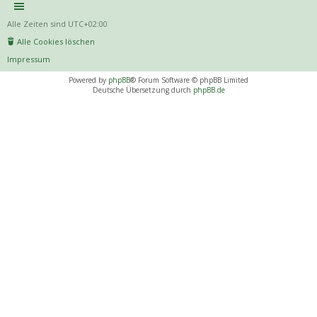
Alle Zeiten sind
UTC+02:00
Alle Cookies löschen
Impressum
Powered by
phpBB
® Forum Software © phpBB Limited
Deutsche Übersetzung durch
phpBB.de