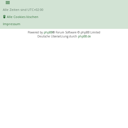
Alle Zeiten sind
UTC+02:00
Alle Cookies löschen
Impressum
Powered by
phpBB
® Forum Software © phpBB Limited
Deutsche Übersetzung durch
phpBB.de