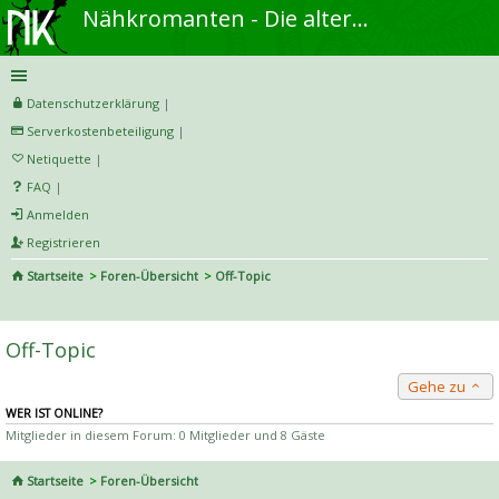
Nähkromanten - Die alternative Näh- und DIY-Community
Datenschutzerklärung
|
Serverkostenbeteiligung
|
Netiquette
|
FAQ
|
Anmelden
Registrieren
Startseite
Foren-Übersicht
Off-Topic
S
uc
Off-Topic
he
Gehe zu
WER IST ONLINE?
Mitglieder in diesem Forum: 0 Mitglieder und 8 Gäste
Startseite
Foren-Übersicht