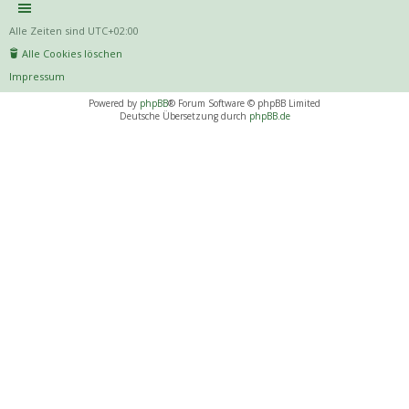
Alle Zeiten sind
UTC+02:00
Alle Cookies löschen
Impressum
Powered by
phpBB
® Forum Software © phpBB Limited
Deutsche Übersetzung durch
phpBB.de