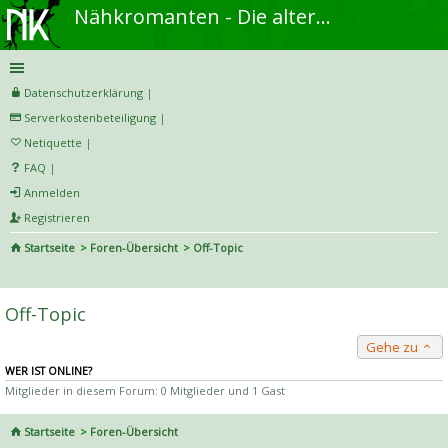
Nähkromanten - Die alternative Näh- und DIY-Community
Datenschutzerklärung
|
Serverkostenbeteiligung
|
Netiquette
|
FAQ
|
Anmelden
Registrieren
Startseite
Foren-Übersicht
Off-Topic
S
uc
Off-Topic
he
Gehe zu
WER IST ONLINE?
Mitglieder in diesem Forum: 0 Mitglieder und 1 Gast
Startseite
Foren-Übersicht