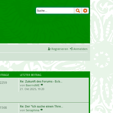
Registrieren
Anmelden
EITRÄGE
LETZTER BEITRAG
Re: Zukunft des Forums - Es b…
2259
von
BaerndME
21. Okt 2025, 19:20
Re: Der "Ich suche einen Thre…
1568
von
Seraphina