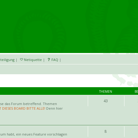
teiligung
|
Netiquette
|
FAQ
|
THEMEN
B
43
ise das Forum betreffend. Themen
T DIESES BOARD BITTE ALLE!
Denn hier
8
rum habt, ein neues Feature vorschlagen