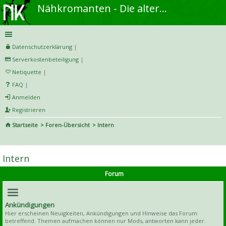
Nähkromanten - Die alternative Näh- und DIY-Community
Datenschutzerklärung
|
Serverkostenbeteiligung
|
Netiquette
|
FAQ
|
Anmelden
Registrieren
Startseite
Foren-Übersicht
Intern
S
uc
Intern
he
Forum
Ankündigungen
Hier erscheinen Neuigkeiten, Ankündigungen und Hinweise das Forum
betreffend. Themen aufmachen können nur Mods, antworten kann jeder.