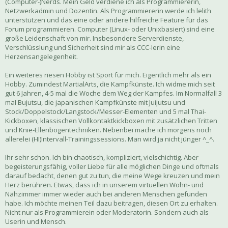
(Computer-)Nerds. Mein Geld verdiene ich als Programmiererin,
Netzwerkadmin und Dozentin. Als Programmiererin werde ich lelith
unterstützen und das eine oder andere hilfreiche Feature für das
Forum programmieren. Computer (Linux- oder Unixbasiert) sind eine
große Leidenschaft von mir. Insbesondere Serverdienste,
Verschlüsslung und Sicherheit sind mir als CCC-lerin eine
Herzensangelegenheit.
Ein weiteres riesen Hobby ist Sport für mich. Eigentlich mehr als ein
Hobby. Zumindest MartialArts, die Kampfkünste. Ich widme mich seit
gut 6 Jahren, 4-5 mal die Woche dem Weg der Kampfes. Im Normalfall 3
mal Bujutsu, die japanischen Kampfkünste mit Juijutsu und
Stock/Doppelstock/Langstock/Messer-Elementen und 5 mal Thai-
Kickboxen, klassischen Vollkontaktkickboxen mit zusätzlichen Tritten
und Knie-Ellenbogentechniken. Nebenbei mache ich morgens noch
allerelei (HI)Intervall-Trainingssessions. Man wird ja nicht jünger ^_^.
Ihr sehr schon. Ich bin chaotisch, kompliziert, vielschichtig. Aber
begeisterungsfähig, voller Liebe für alle möglichen Dinge und oftmals
darauf bedacht, denen gut zu tun, die meine Wege kreuzen und mein
Herz berühren. Etwas, dass ich in unserem virtuellen Wohn- und
Nähzimmer immer wieder auch bei anderen Menschen gefunden
habe. Ich möchte meinen Teil dazu beitragen, diesen Ort zu erhalten.
Nicht nur als Programmierein oder Moderatorin. Sondern auch als
Userin und Mensch.