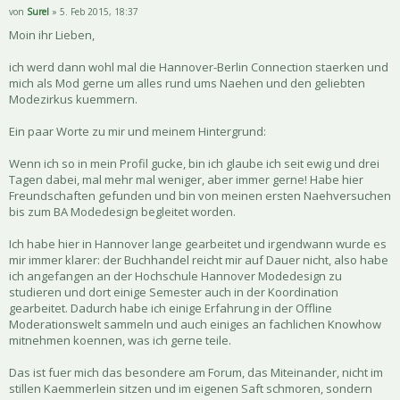
von
Surel
» 5. Feb 2015, 18:37
Moin ihr Lieben,
ich werd dann wohl mal die Hannover-Berlin Connection staerken und
mich als Mod gerne um alles rund ums Naehen und den geliebten
Modezirkus kuemmern.
Ein paar Worte zu mir und meinem Hintergrund:
Wenn ich so in mein Profil gucke, bin ich glaube ich seit ewig und drei
Tagen dabei, mal mehr mal weniger, aber immer gerne! Habe hier
Freundschaften gefunden und bin von meinen ersten Naehversuchen
bis zum BA Modedesign begleitet worden.
Ich habe hier in Hannover lange gearbeitet und irgendwann wurde es
mir immer klarer: der Buchhandel reicht mir auf Dauer nicht, also habe
ich angefangen an der Hochschule Hannover Modedesign zu
studieren und dort einige Semester auch in der Koordination
gearbeitet. Dadurch habe ich einige Erfahrung in der Offline
Moderationswelt sammeln und auch einiges an fachlichen Knowhow
mitnehmen koennen, was ich gerne teile.
Das ist fuer mich das besondere am Forum, das Miteinander, nicht im
stillen Kaemmerlein sitzen und im eigenen Saft schmoren, sondern