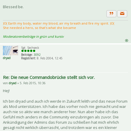
Blessed be.
Priva
Zitat
)Ο( Earth my body, water my blood, air my breath and fire my spirit. )Ο(
She needed a hero, so that's what she became
Moderatorenbeiträge in grün und kursiv
Sgt. Sechseck
Beiträge:
3092
dryad
Registriert:
8. Feb 2004, 12:45
Re: Die neue Commandobrücke stellt sich vor.
von
dryad
» 5. Feb 2015, 10:36
Hej!
Ich bin dryad und auch ich werde in Zukunft lelith und das neue Forum
als Mod unterstützen. Ich habe das vorher noch nie gemacht und war
auch nie so aktiv wie manch anderer hier. Nun aber habe ich das
Gefühl mich anders in die Community einzubringen als zuvor. Die
Ankündigung der Admins das Forum zu schließen hat mich ehrlich
gesagt nicht wirklich überrascht, und trotzdem war es ein kleiner