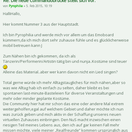
Re: Die neue Commandobrücke stellt sich vor.
von
Pyrophilia
» 5. Feb 2015, 10:19
HalliHallo,
Hier kommt Nummer 3 aus der Hauptstadt.
Ich bin Pyrophilia und werde mich vor allem um das Emoboard
kümmern,da ich mich dort sehr zuhause fühle und es glücklicherweise
mobil betreuen kann J
Zum Nähen bin ich gekommen, da ich als
Tänzerin/Performerin/Artistin tätig bin und nunja..Kostüme sind teuer
Alleine das Material..aber wer kann davon nicht ein Lied singen?
Total gerne würde ich mehr Alltagstaugliches für mich nähen,aber so
was wie Alltag hab ich einfach zu selten, daher bleibt es bei
spontanen last-minute-Basteleien für diverse Veranstaltungen und
mehr oder minder geplante Kostüme.
Die Community hier hat mir schon das eine oder andere Mal extrem
weitergeholfen,egal auf welchem Gebiet und daher möchte ich nun
was zurück geben und mich aktiv in der Schaffung unseres neuen
virtuellen Zuhauses einbringen. Den NuS macht inzwischen einen
riesigen Teil meines Lebens aus, den ich auf gar keinen Fall mehr
missen möchte, viele meiner „Realfreunde“ kommen ursprünglich aus