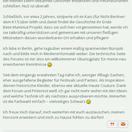
bei meinen Eltern bekannte Geischter entdecken und Freundschaften
schließen. NuS ist überall!
Schließlich, vor etwa 2 Jahren, stolperte ich im Kasi (für Nicht-Berliner:
dem K17) über lelith und damit findet die Geschichte ihr Ende:
Beim Mammut-Projekt, dass sie sich hier vorgenommen hat, werde ich
sie tatkräftig unterstützen und gemeinsam mit unseren fleißigen
Mitstreitern diesen wunderbaren Ort erhalten und pflegen!
Ich lebe in Berlin, gehe tagsüber einem mäßig spannenden Bürojob
nach und bilde mich in Medieninformatik weiter. Die technische Seite
des Forums ist mir also ein willkommener Übunsgplatz für meine neu
erworbenen Kenntnisse
Seit dem eingangs erwähnten Tag nähe ich, weniger Alltags-Sachen,
eher ausgefallene Begleiter für Festivals und Parties. Als Inspiration
dienen historische Kleider, ebenso wie aktuelle Haute Couture. Dank
dem Forum und Pinterest weiß ich gar nicht mehr wohin mit den Ideen
und welche Technik ich als nächstes ausprobieren möchte. Immerhin
ist die Farbwahl einfach – vielseitiges Schwarz
Ich freue mich darauf, mich weiterhin mit euch austauschen, meinen
Horizont erweitern und mich zu Hause fühlen zu dürfen!
Priva
Zitat