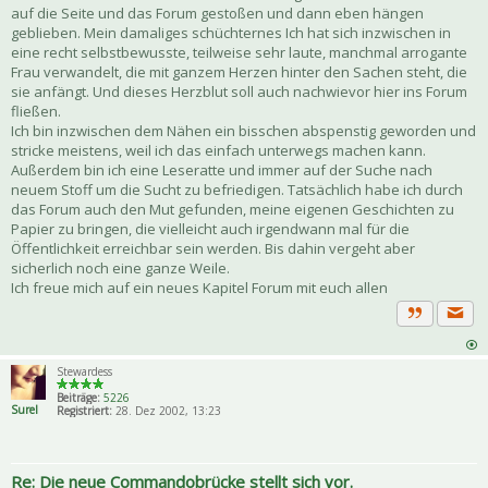
auf die Seite und das Forum gestoßen und dann eben hängen
geblieben. Mein damaliges schüchternes Ich hat sich inzwischen in
eine recht selbstbewusste, teilweise sehr laute, manchmal arrogante
Frau verwandelt, die mit ganzem Herzen hinter den Sachen steht, die
sie anfängt. Und dieses Herzblut soll auch nachwievor hier ins Forum
fließen.
Ich bin inzwischen dem Nähen ein bisschen abspenstig geworden und
stricke meistens, weil ich das einfach unterwegs machen kann.
Außerdem bin ich eine Leseratte und immer auf der Suche nach
neuem Stoff um die Sucht zu befriedigen. Tatsächlich habe ich durch
das Forum auch den Mut gefunden, meine eigenen Geschichten zu
Papier zu bringen, die vielleicht auch irgendwann mal für die
Öffentlichkeit erreichbar sein werden. Bis dahin vergeht aber
sicherlich noch eine ganze Weile.
Ich freue mich auf ein neues Kapitel Forum mit euch allen
Priva
Zitat
Stewardess
Beiträge:
5226
Surel
Registriert:
28. Dez 2002, 13:23
Re: Die neue Commandobrücke stellt sich vor.