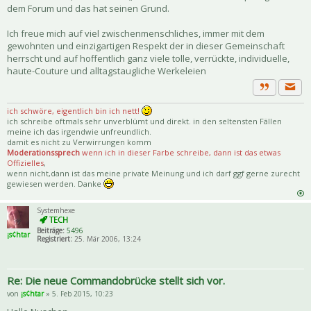
dem Forum und das hat seinen Grund.
Ich freue mich auf viel zwischenmenschliches, immer mit dem
gewohnten und einzigartigen Respekt der in dieser Gemeinschaft
herrscht und auf hoffentlich ganz viele tolle, verrückte, individuelle,
haute-Couture und alltagstaugliche Werkeleien
Priva
Zitat
ich schwöre, eigentlich bin ich nett!
ich schreibe oftmals sehr unverblümt und direkt. in den seltensten Fällen
meine ich das irgendwie unfreundlich.
damit es nicht zu Verwirrungen komm
Moderationssprech
wenn ich in dieser Farbe schreibe, dann ist das etwas
Offizielles
,
wenn nicht,dann ist das meine private Meinung und ich darf ggf gerne zurecht
gewiesen werden. Danke
Systemhexe
Beiträge:
5496
¡s¢htar
Registriert:
25. Mär 2006, 13:24
Re: Die neue Commandobrücke stellt sich vor.
von
¡s¢htar
» 5. Feb 2015, 10:23