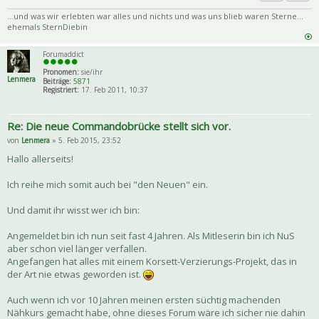
Priva
Zitat
...und was wir erlebten war alles und nichts und was uns blieb waren Sterne...
ehemals SternDiebin
Forumaddict
Pronomen:
sie/ihr
Lenmera
Beiträge:
5871
Registriert:
17. Feb 2011, 10:37
Re: Die neue Commandobrücke stellt sich vor.
von
Lenmera
» 5. Feb 2015, 23:52
Hallo allerseits!
Ich reihe mich somit auch bei "den Neuen" ein.
Und damit ihr wisst wer ich bin:
Angemeldet bin ich nun seit fast 4 Jahren. Als Mitleserin bin ich NuS
aber schon viel länger verfallen.
Angefangen hat alles mit einem Korsett-Verzierungs-Projekt, das in
der Art nie etwas geworden ist.
Auch wenn ich vor 10 Jahren meinen ersten süchtig machenden
Nähkurs gemacht habe, ohne dieses Forum wäre ich sicher nie dahin