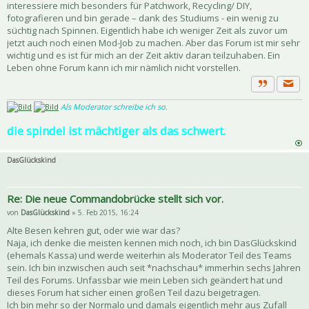
interessiere mich besonders für Patchwork, Recycling/ DIY,
fotografieren und bin gerade – dank des Studiums - ein wenig zu
süchtig nach Spinnen. Eigentlich habe ich weniger Zeit als zuvor um
jetzt auch noch einen Mod-Job zu machen. Aber das Forum ist mir sehr
wichtig und es ist für mich an der Zeit aktiv daran teilzuhaben. Ein
Leben ohne Forum kann ich mir nämlich nicht vorstellen.
Priva
Zitat
Als Moderator schreibe ich so.
die spindel ist mächtiger als das schwert.
DasGlückskind
Re: Die neue Commandobrücke stellt sich vor.
von
DasGlückskind
» 5. Feb 2015, 16:24
Alte Besen kehren gut, oder wie war das?
Naja, ich denke die meisten kennen mich noch, ich bin DasGlückskind
(ehemals Kassa) und werde weiterhin als Moderator Teil des Teams
sein. Ich bin inzwischen auch seit *nachschau* immerhin sechs Jahren
Teil des Forums. Unfassbar wie mein Leben sich geändert hat und
dieses Forum hat sicher einen großen Teil dazu beigetragen.
Ich bin mehr so der Normalo und damals eigentlich mehr aus Zufall