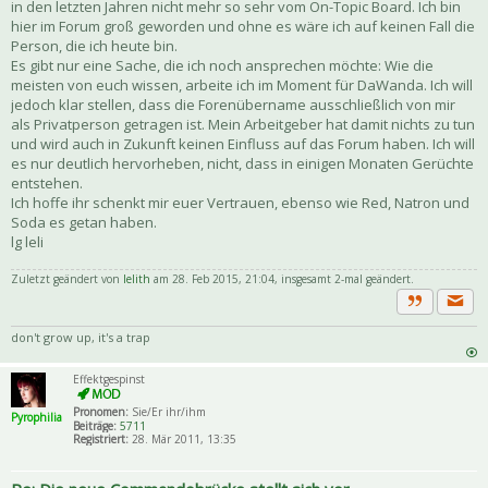
in den letzten Jahren nicht mehr so sehr vom On-Topic Board. Ich bin
hier im Forum groß geworden und ohne es wäre ich auf keinen Fall die
Person, die ich heute bin.
Es gibt nur eine Sache, die ich noch ansprechen möchte: Wie die
meisten von euch wissen, arbeite ich im Moment für DaWanda. Ich will
jedoch klar stellen, dass die Forenübername ausschließlich von mir
als Privatperson getragen ist. Mein Arbeitgeber hat damit nichts zu tun
und wird auch in Zukunft keinen Einfluss auf das Forum haben. Ich will
es nur deutlich hervorheben, nicht, dass in einigen Monaten Gerüchte
entstehen.
Ich hoffe ihr schenkt mir euer Vertrauen, ebenso wie Red, Natron und
Soda es getan haben.
lg leli
Zuletzt geändert von
lelith
am 28. Feb 2015, 21:04, insgesamt 2-mal geändert.
Priva
Zitat
don't grow up, it's a trap
Effektgespinst
Pronomen:
Sie/Er ihr/ihm
Pyrophilia
Beiträge:
5711
Registriert:
28. Mär 2011, 13:35