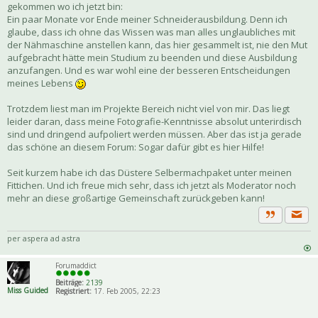
gekommen wo ich jetzt bin:
Ein paar Monate vor Ende meiner Schneiderausbildung. Denn ich
glaube, dass ich ohne das Wissen was man alles unglaubliches mit
der Nähmaschine anstellen kann, das hier gesammelt ist, nie den Mut
aufgebracht hätte mein Studium zu beenden und diese Ausbildung
anzufangen. Und es war wohl eine der besseren Entscheidungen
meines Lebens
Trotzdem liest man im Projekte Bereich nicht viel von mir. Das liegt
leider daran, dass meine Fotografie-Kenntnisse absolut unterirdisch
sind und dringend aufpoliert werden müssen. Aber das ist ja gerade
das schöne an diesem Forum: Sogar dafür gibt es hier Hilfe!
Seit kurzem habe ich das Düstere Selbermachpaket unter meinen
Fittichen. Und ich freue mich sehr, dass ich jetzt als Moderator noch
mehr an diese großartige Gemeinschaft zurückgeben kann!
Priva
Zitat
per aspera ad astra
Forumaddict
Beiträge:
2139
Miss Guided
Registriert:
17. Feb 2005, 22:23