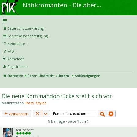
Nähkromanten - Die alternative Näh- und DIY-Community
Datenschutzerklärung
|
Serverkostenbeteiligung
|
Netiquette
|
FAQ
|
Anmelden
Registrieren
Startseite
Foren-Übersicht
Intern
Ankündigungen
S
uc
Die neue Kommandobrücke stellt sich vor.
he
Moderatoren:
Inara
,
Kaylee
Antworten
8 Beiträge • Seite
1
von
1
Forumaddict