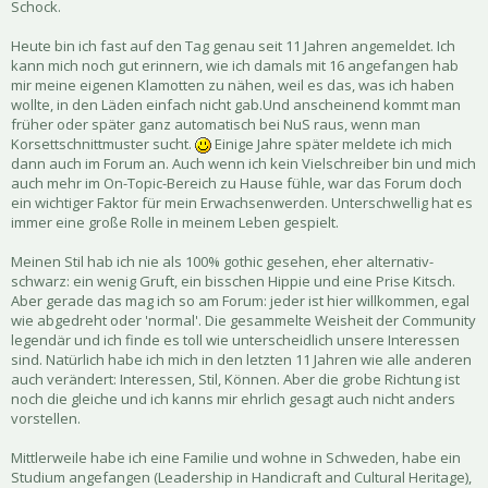
Schock.
Heute bin ich fast auf den Tag genau seit 11 Jahren angemeldet. Ich
kann mich noch gut erinnern, wie ich damals mit 16 angefangen hab
mir meine eigenen Klamotten zu nähen, weil es das, was ich haben
wollte, in den Läden einfach nicht gab.Und anscheinend kommt man
früher oder später ganz automatisch bei NuS raus, wenn man
Korsettschnittmuster sucht.
Einige Jahre später meldete ich mich
dann auch im Forum an. Auch wenn ich kein Vielschreiber bin und mich
auch mehr im On-Topic-Bereich zu Hause fühle, war das Forum doch
ein wichtiger Faktor für mein Erwachsenwerden. Unterschwellig hat es
immer eine große Rolle in meinem Leben gespielt.
Meinen Stil hab ich nie als 100% gothic gesehen, eher alternativ-
schwarz: ein wenig Gruft, ein bisschen Hippie und eine Prise Kitsch.
Aber gerade das mag ich so am Forum: jeder ist hier willkommen, egal
wie abgedreht oder 'normal'. Die gesammelte Weisheit der Community
legendär und ich finde es toll wie unterscheidlich unsere Interessen
sind. Natürlich habe ich mich in den letzten 11 Jahren wie alle anderen
auch verändert: Interessen, Stil, Können. Aber die grobe Richtung ist
noch die gleiche und ich kanns mir ehrlich gesagt auch nicht anders
vorstellen.
Mittlerweile habe ich eine Familie und wohne in Schweden, habe ein
Studium angefangen (Leadership in Handicraft and Cultural Heritage),