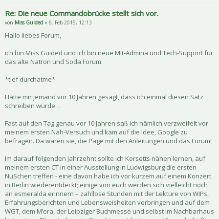
Re: Die neue Commandobrücke stellt sich vor.
von
Miss Guided
» 6. Feb 2015, 12:13
Hallo liebes Forum,
ich bin Miss Guided und ich bin neue Mit-Admina und Tech-Support für
das alte Natron und Soda Forum.
*tief durchatme*
Hätte mir jemand vor 10 Jahren gesagt, dass ich einmal diesen Satz
schreiben würde…
Fast auf den Tag genau vor 10 Jahren saß ich nämlich verzweifelt vor
meinem ersten Näh-Versuch und kam auf die Idee, Google zu
befragen. Da waren sie, die Page mit den Anleitungen und das Forum!
Im darauf folgenden Jahrzehnt sollte ich Korsetts nähen lernen, auf
meinem ersten CT in einer Ausstellung in Ludwigsburg die ersten
NuSchen treffen - eine davon habe ich vor kurzem auf einem Konzert
in Berlin wiederentdeckt; einige von euch werden sich vielleicht noch
an esmeralda erinnern – zahllose Stunden mit der Lektüre von WIPs,
Erfahrungsberichten und Lebensweisheiten verbringen und auf dem
WGT, dem M’era, der Leipziger Buchmesse und selbst im Nachbarhaus