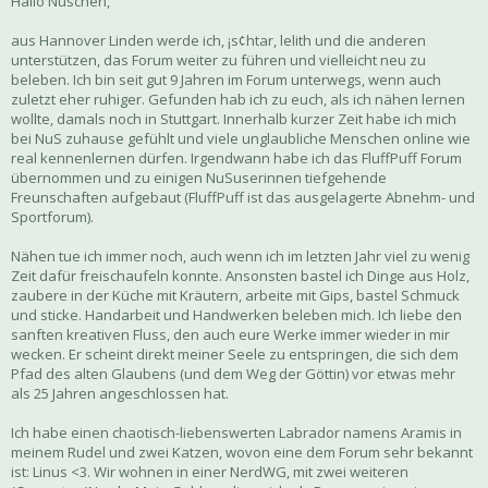
Hallo Nuschen,
aus Hannover Linden werde ich, ¡s¢htar, lelith und die anderen
unterstützen, das Forum weiter zu führen und vielleicht neu zu
beleben. Ich bin seit gut 9 Jahren im Forum unterwegs, wenn auch
zuletzt eher ruhiger. Gefunden hab ich zu euch, als ich nähen lernen
wollte, damals noch in Stuttgart. Innerhalb kurzer Zeit habe ich mich
bei NuS zuhause gefühlt und viele unglaubliche Menschen online wie
real kennenlernen dürfen. Irgendwann habe ich das FluffPuff Forum
übernommen und zu einigen NuSuserinnen tiefgehende
Freunschaften aufgebaut (FluffPuff ist das ausgelagerte Abnehm- und
Sportforum).
Nähen tue ich immer noch, auch wenn ich im letzten Jahr viel zu wenig
Zeit dafür freischaufeln konnte. Ansonsten bastel ich Dinge aus Holz,
zaubere in der Küche mit Kräutern, arbeite mit Gips, bastel Schmuck
und sticke. Handarbeit und Handwerken beleben mich. Ich liebe den
sanften kreativen Fluss, den auch eure Werke immer wieder in mir
wecken. Er scheint direkt meiner Seele zu entspringen, die sich dem
Pfad des alten Glaubens (und dem Weg der Göttin) vor etwas mehr
als 25 Jahren angeschlossen hat.
Ich habe einen chaotisch-liebenswerten Labrador namens Aramis in
meinem Rudel und zwei Katzen, wovon eine dem Forum sehr bekannt
ist: Linus <3. Wir wohnen in einer NerdWG, mit zwei weiteren