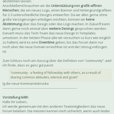
abstimmen lassen.
Anschließend brauchen wir die
Unterstützung von grafik-affinen
Menschen
, die ein neues Logo, einen Banner und Hintergrundgrafiken
für 2-3 unterschiedliche Designs entwerfen. Da wir alles gerne ohne
große Verzögerungen erledigen möchten, können wir
keine
Abstimmung
über das Design oder das Logo machen. In Zukunft kann
dann gerne noch einmal über
weitere Desings
gesprochen werden.
Danach muss das Tech-Team das neue Design in Templates
umsetzen. In der letzten Phase (die wir versuchen so kurz wie möglich
zu halten), wird es eine
Downtime
geben, bis das Forum dann nur
noch über die neue Domain erreichbar ist und der Umzug vollzogen
ist.
Zum Schluss noch ein Auszug über die Defintion von “community”, weil
ich finde, dass es ganz gut passt:
“community - a feeling of fellowship with others, as a result of
sharing common attitudes, interest and goals”.
lg die neue Kommandobrücke
-------------------------------------------------------------------------
Vorstellung lelith
Hallo ihr Lieben,
ich werde gemeinsam mit den anderen Teammitgliedern das neue
Forum beleben. Die meisten kennen mich sicherlich, wenn auch leider