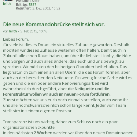
Pronomen:
sie/ihr
lelith
Beiträge:
5867
Registriert:
3. Dez 2002, 15:52
Die neue Kommandobrücke stellt sich vor.
von
lelith
» 5. Feb 2015, 10:16
Liebes Forum,
für viele ist dieses Forum ein virtuelles Zuhause geworden. Deshalb
möchten wir dieses Zuhause weiterhin offen halten. Damit auch in
Zukunft alle einen Raum haben, um über ihr liebstes Hobby, die Nöte
und Sorgen und auch alles andere, das euch und uns bewegt, zu
sprechen. Wir möchten den bisherigen Charakter beibehalten. Das
liegt natürlich zum einen an allen Usern, die das Forum formen, aber
auch an der herrschenden Netiquette. Ein wenig frische Farbe wird es
geben und die ein oder andere Renovierungsarbeit wird
wahrscheinlich durchgeführt, aber
die Netiquette und die
Forenstruktur wollen wir auch im neuen Forum fortführen.
Zuerst möchten wir uns euch noch einmal vorstellen, auch wenn ihr
uns alle höchstwahrscheinlich schon lange kennt. Jeder vom Team
stellt sich in seinem eigenen Post vor.
Transparenz ist uns wichtig, daher zum Schluss noch ein paar
organisatorische Eckpunkte:
In den nächsten
2 Wochen
werden wir über den neuen Domainnamen