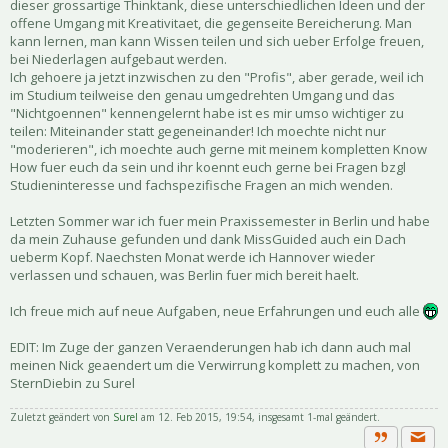
dieser grossartige Thinktank, diese unterschiedlichen Ideen und der
offene Umgang mit Kreativitaet, die gegenseite Bereicherung. Man
kann lernen, man kann Wissen teilen und sich ueber Erfolge freuen,
bei Niederlagen aufgebaut werden.
Ich gehoere ja jetzt inzwischen zu den "Profis", aber gerade, weil ich
im Studium teilweise den genau umgedrehten Umgang und das
"Nichtgoennen" kennengelernt habe ist es mir umso wichtiger zu
teilen: Miteinander statt gegeneinander! Ich moechte nicht nur
"moderieren", ich moechte auch gerne mit meinem kompletten Know
How fuer euch da sein und ihr koennt euch gerne bei Fragen bzgl
Studieninteresse und fachspezifische Fragen an mich wenden.
Letzten Sommer war ich fuer mein Praxissemester in Berlin und habe
da mein Zuhause gefunden und dank MissGuided auch ein Dach
ueberm Kopf. Naechsten Monat werde ich Hannover wieder
verlassen und schauen, was Berlin fuer mich bereit haelt.
Ich freue mich auf neue Aufgaben, neue Erfahrungen und euch alle
EDIT: Im Zuge der ganzen Veraenderungen hab ich dann auch mal
meinen Nick geaendert um die Verwirrung komplett zu machen, von
SternDiebin zu Surel
Zuletzt geändert von
Surel
am 12. Feb 2015, 19:54, insgesamt 1-mal geändert.