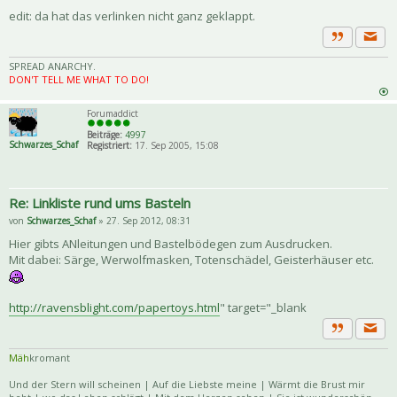
edit: da hat das verlinken nicht ganz geklappt.
Priva
Zitat
SPREAD ANARCHY.
DON'T TELL ME WHAT TO DO!
Forumaddict
Beiträge:
4997
Schwarzes_Schaf
Registriert:
17. Sep 2005, 15:08
Re: Linkliste rund ums Basteln
von
Schwarzes_Schaf
» 27. Sep 2012, 08:31
Hier gibts ANleitungen und Bastelbödegen zum Ausdrucken.
Mit dabei: Särge, Werwolfmasken, Totenschädel, Geisterhäuser etc.
http://ravensblight.com/papertoys.html
" target="_blank
Priva
Zitat
Mäh
kromant
Und der Stern will scheinen | Auf die Liebste meine | Wärmt die Brust mir