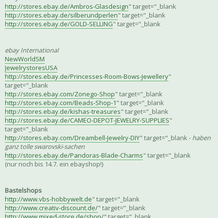
http://stores.ebay.de/Ambros-Glasdesign
" target="_blank
http://stores.ebay.de/silberundperlen
" target="_blank
http://stores.ebay.de/GOLD-SELLING
" target="_blank
ebay International
NewWorldSM
JewelrystoresUSA
http://stores.ebay.de/Princesses-Room-Bows-Jewellery
"
target="_blank
http://stores.ebay.com/Zonego-Shop
" target="_blank
http://stores.ebay.com/Beads-Shop-1
" target="_blank
http://stores.ebay.de/kishas-treasures
" target="_blank
http://stores.ebay.de/CAMEO-DEPOT-JEWELRY-SUPPLIES
"
target="_blank
http://stores.ebay.com/Dreambell-Jewelry-DIY
" target="_blank -
haben
ganz tolle swarovski-sachen
http://stores.ebay.de/Pandoras-Blade-Charms
" target="_blank
(nur noch bis 14.7. ein ebayshop!)
Bastelshops
http://www.vbs-hobbywelt.de
" target="_blank
http://www.creativ-discount.de/
" target="_blank
http://www.mixed-store.de/shop/
" target="_blank