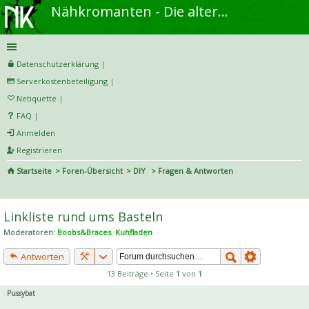
Nähkromanten - Die alternative Näh- und DIY-Community
Datenschutzerklärung
|
Serverkostenbeteiligung
|
Netiquette
|
FAQ
|
Anmelden
Registrieren
Startseite
Foren-Übersicht
DIY
Fragen & Antworten
S
uc
Linkliste rund ums Basteln
he
Moderatoren:
Boobs&Braces
,
Kuhfladen
Antworten
13 Beiträge • Seite
1
von
1
Pussybat