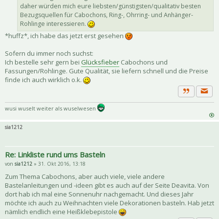
daher würden mich eure liebsten/günstigsten/qualitativ besten
Bezugsquellen für Cabochons, Ring-, Ohrring- und Anhänger-
Rohlinge interessieren.
*huffz*, ich habe das jetzt erst gesehen
Sofern du immer noch suchst:
Ich bestelle sehr gern bei
Glücksfieber
Cabochons und
Fassungen/Rohlinge. Gute Qualität, sie liefern schnell und die Preise
finde ich auch wirklich o.k.
Priva
Zitat
wusi wuselt weiter als wuselwesen
sia1212
Re: Linkliste rund ums Basteln
von
sia1212
» 31. Okt 2016, 13:18
Zum Thema Cabochons, aber auch viele, viele andere
Bastelanleitungen und -ideen gibt es auch auf der Seite Deavita. Von
dort hab ich mal eine Sonnenuhr nachgemacht. Und dieses Jahr
möchte ich auch zu Weihnachten viele Dekorationen basteln. Hab jetzt
nämlich endlich eine Heißklebepistole