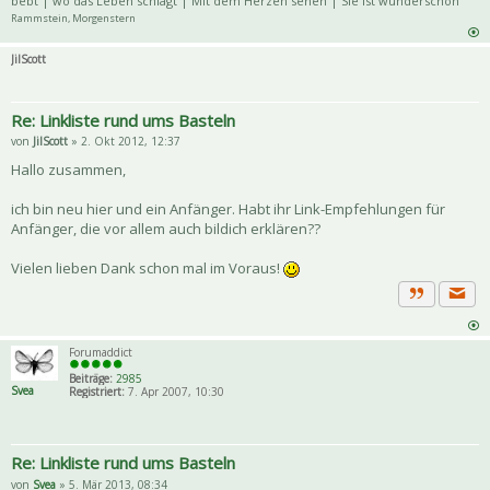
bebt | wo das Leben schlägt | Mit dem Herzen sehen | Sie ist wunderschön
Rammstein, Morgenstern
JilScott
Re: Linkliste rund ums Basteln
von
JilScott
» 2. Okt 2012, 12:37
Hallo zusammen,
ich bin neu hier und ein Anfänger. Habt ihr Link-Empfehlungen für
Anfänger, die vor allem auch bildich erklären??
Vielen lieben Dank schon mal im Voraus!
Priva
Zitat
Forumaddict
Beiträge:
2985
Svea
Registriert:
7. Apr 2007, 10:30
Re: Linkliste rund ums Basteln
von
Svea
» 5. Mär 2013, 08:34