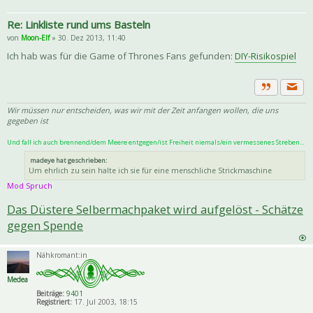
Re: Linkliste rund ums Basteln
von
Moon-Elf
» 30. Dez 2013, 11:40
Ich hab was für die Game of Thrones Fans gefunden:
DIY-Risikospiel
Priva
Zitat
Wir müssen nur entscheiden, was wir mit der Zeit anfangen wollen, die uns
gegeben ist
Und fall ich auch brennend/dem Meere entgegen/ist Freiheit niemals/ein vermessenes Streben...
madeye hat geschrieben:
Um ehrlich zu sein halte ich sie für eine menschliche Strickmaschine
Mod Spruch
Das Düstere Selbermachpaket wird aufgelöst - Schätze
gegen Spende
Nähkromant:in
Medea
Beiträge:
9401
Registriert:
17. Jul 2003, 18:15