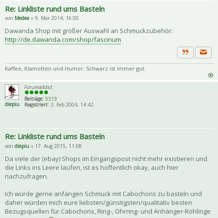
Re: Linkliste rund ums Basteln
von
Medea
» 9. Mär 2014, 16:00
Dawanda Shop mit großer Auswahl an Schmuckzubehör:
http://de.dawanda.com/shop/fascinum
Priva
Zitat
Kaffee, Klamotten und Humor: Schwarz ist immer gut.
Forumaddict
Beiträge:
5313
diepiu
Registriert:
3. Feb 2004, 14:42
Re: Linkliste rund ums Basteln
von
diepiu
» 17. Aug 2015, 11:08
Da viele der (ebay) Shops im Eingangspost nicht mehr existieren und
die Links ins Leere laufen, ist es hoffentlich okay, auch hier
nachzufragen.
Ich würde gerne anfangen Schmuck mit Cabochons zu basteln und
daher würden mich eure liebsten/günstigsten/qualitativ besten
Bezugsquellen für Cabochons, Ring-, Ohrring- und Anhänger-Rohlinge