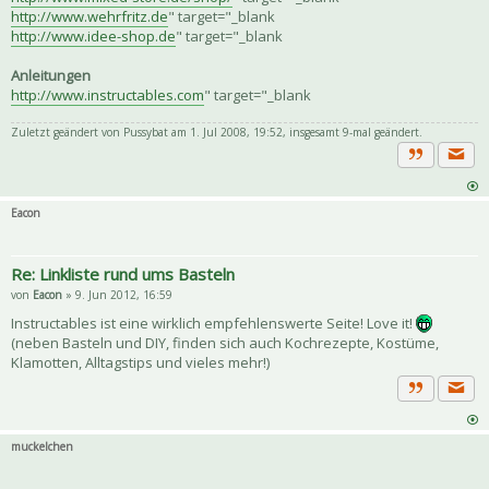
http://www.wehrfritz.de
" target="_blank
http://www.idee-shop.de
" target="_blank
Anleitungen
http://www.instructables.com
" target="_blank
Zuletzt geändert von
Pussybat
am 1. Jul 2008, 19:52, insgesamt 9-mal geändert.
Priva
Zitat
Eacon
Re: Linkliste rund ums Basteln
von
Eacon
» 9. Jun 2012, 16:59
Instructables ist eine wirklich empfehlenswerte Seite! Love it!
(neben Basteln und DIY, finden sich auch Kochrezepte, Kostüme,
Klamotten, Alltagstips und vieles mehr!)
Priva
Zitat
muckelchen