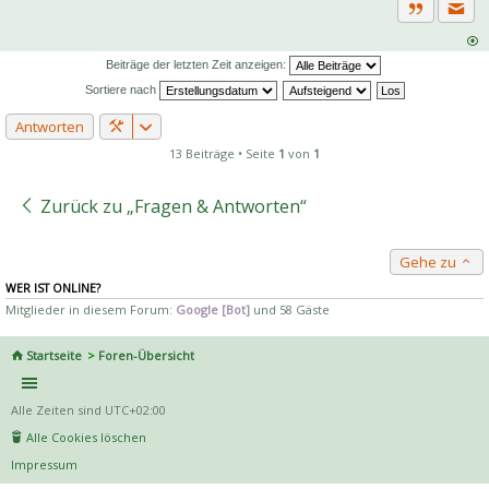
Priva
Zitat
Beiträge der letzten Zeit anzeigen:
Sortiere nach
Antworten
13 Beiträge • Seite
1
von
1
Zurück zu „Fragen & Antworten“
Gehe zu
WER IST ONLINE?
Mitglieder in diesem Forum:
Google [Bot]
und 58 Gäste
Startseite
Foren-Übersicht
Alle Zeiten sind
UTC+02:00
Alle Cookies löschen
Impressum