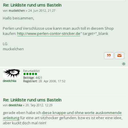
Re: Linkliste rund ums Basteln
von
muckelchen
» 24. Jun 2012, 21:27
Hallo beisammen,
Perlen und Verschlüsse usw kann man auch toll in diesem Shop
kaufen:
http://www.perlen-contor-stricker.de
" target="_blank
LG
muckelchen
Priva
Zitat
Forumaddict
Beiträge:
4421
devotchka
Registriert:
28. Apr 2008, 17:52
Re: Linkliste rund ums Basteln
von
devotchka
» 20. Sep 2012, 12:29
gerade eben habe ich
diese knappe und ohne worte auskommende
anleitung
für eine art sitzhocker gefunden. bzw es ist eher eine idee,
aber kuckt doch mal rein!