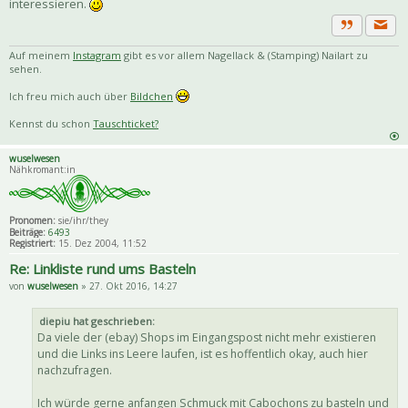
interessieren.
Priva
Zitat
Auf meinem
Instagram
gibt es vor allem Nagellack & (Stamping) Nailart zu
sehen.
Ich freu mich auch über
Bildchen
Kennst du schon
Tauschticket?
wuselwesen
Nähkromant:in
Pronomen:
sie/ihr/they
Beiträge:
6493
Registriert:
15. Dez 2004, 11:52
Re: Linkliste rund ums Basteln
von
wuselwesen
» 27. Okt 2016, 14:27
diepiu hat geschrieben:
Da viele der (ebay) Shops im Eingangspost nicht mehr existieren
und die Links ins Leere laufen, ist es hoffentlich okay, auch hier
nachzufragen.
Ich würde gerne anfangen Schmuck mit Cabochons zu basteln und