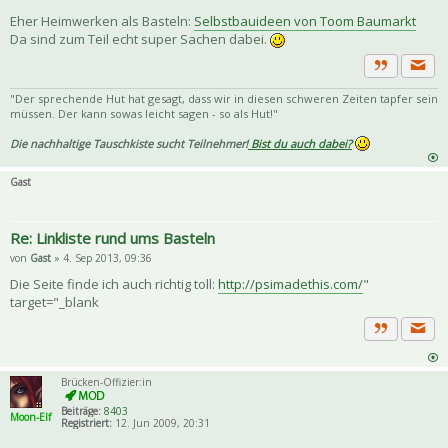
Eher Heimwerken als Basteln:
Selbstbauideen von Toom Baumarkt
Da sind zum Teil echt super Sachen dabei.
Priva
Zitat
"Der sprechende Hut hat gesagt, dass wir in diesen schweren Zeiten tapfer sein
müssen. Der kann sowas leicht sagen - so als Hut!"
Die nachhaltige Tauschkiste sucht Teilnehmer!
Bist du auch dabei?
Gast
Re: Linkliste rund ums Basteln
von
Gast
» 4. Sep 2013, 09:36
Die Seite finde ich auch richtig toll:
http://psimadethis.com/
"
target="_blank
Priva
Zitat
Brücken-Offizier:in
Beiträge:
8403
Moon-Elf
Registriert:
12. Jun 2009, 20:31