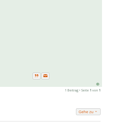
Private Nachricht senden
Zitat
1 Beitrag • Seite
1
von
1
Gehe zu