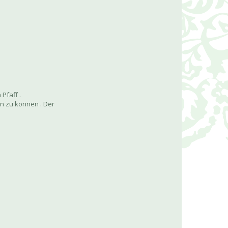
Pfaff .
en zu können . Der