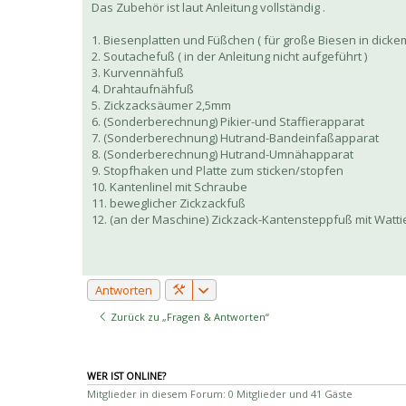
Das Zubehör ist laut Anleitung vollständig .
1. Biesenplatten und Füßchen ( für große Biesen in dickem M
2. Soutachefuß ( in der Anleitung nicht aufgeführt )
3. Kurvennähfuß
4. Drahtaufnähfuß
5. Zickzacksäumer 2,5mm
6. (Sonderberechnung) Pikier-und Staffierapparat
7. (Sonderberechnung) Hutrand-Bandeinfaßapparat
8. (Sonderberechnung) Hutrand-Umnähapparat
9. Stopfhaken und Platte zum sticken/stopfen
10. Kantenlinel mit Schraube
11. beweglicher Zickzackfuß
12. (an der Maschine) Zickzack-Kantensteppfuß mit Wattie
Antworten
Zurück zu „Fragen & Antworten“
WER IST ONLINE?
Mitglieder in diesem Forum: 0 Mitglieder und 41 Gäste