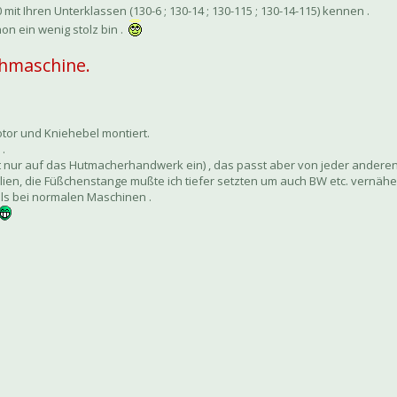
it Ihren Unterklassen (130-6 ; 130-14 ; 130-115 ; 130-14-115) kennen .
on ein wenig stolz bin .
ähmaschine.
otor und Kniehebel montiert.
.
t nur auf das Hutmacherhandwerk ein) , das passt aber von jeder anderen 
ialien, die Füßchenstange mußte ich tiefer setzten um auch BW etc. vernäh
als bei normalen Maschinen .