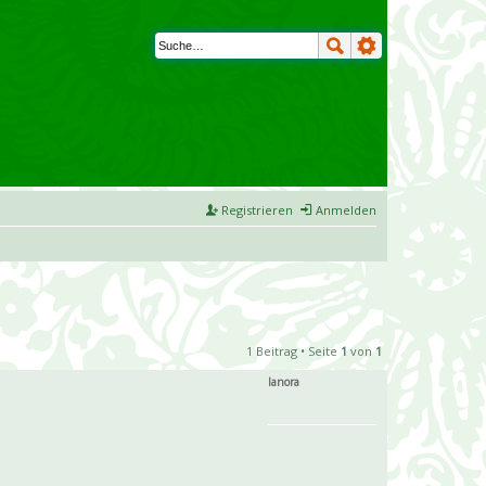
Registrieren
Anmelden
1 Beitrag • Seite
1
von
1
lanora