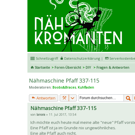
Schnellzugriff
Datenschutzerklärung
|
Serverkostenbe
Startseite
Foren-Übersicht
DIY
Fragen & Antworten
Nähmaschine Pfaff 337-115
Moderatoren:
Boobs&Braces
,
Kuhfladen
Antworten
Nähmaschine Pfaff 337-115
von
lanora
» 11. Jul 2017, 13:54
Ich möchte euch heute mal meine alte "neue" Pfaff vorste
Eine Pfaff ist ja im Grunde nix ungewöhnliches.
Eine alte Pfaff auch nicht.