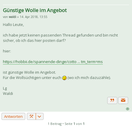
Günstige Wolle im Angebot
von
waldi
» 14. Apr 2018, 13:55
Hallo Leute,
ich habe jetzt keinen passenden Thread gefunden und bin nicht
sicher, ob ich das hier posten darf?
hier:
https://hobbii.de/spannende-dinge/cotto ... tm_term=ms
ist günstige Wolle im Angebot.
Für die Wollsüchtigen unter euch
(wo ich mich dazuzähle).
Lg
Waldi
Priva
Zitat
Antworten
1 Beitrag • Seite
1
von
1