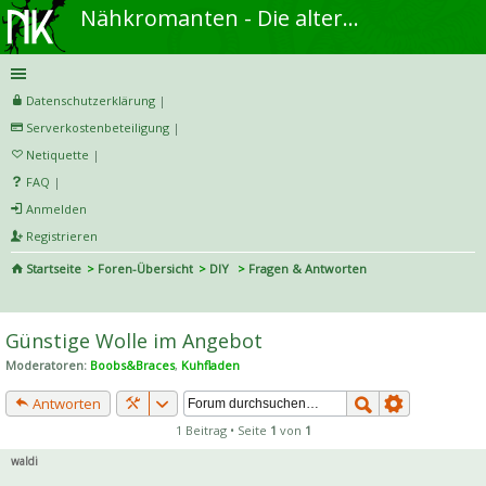
Nähkromanten - Die alternative Näh- und DIY-Community
Datenschutzerklärung
|
Serverkostenbeteiligung
|
Netiquette
|
FAQ
|
Anmelden
Registrieren
Startseite
Foren-Übersicht
DIY
Fragen & Antworten
S
uc
Günstige Wolle im Angebot
he
Moderatoren:
Boobs&Braces
,
Kuhfladen
Antworten
1 Beitrag • Seite
1
von
1
waldi