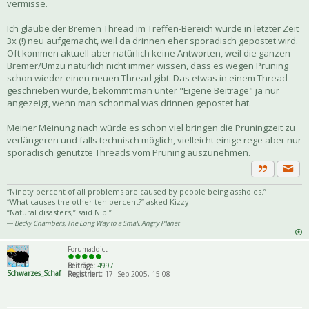
vermisse.
Ich glaube der Bremen Thread im Treffen-Bereich wurde in letzter Zeit
3x (!) neu aufgemacht, weil da drinnen eher sporadisch gepostet wird.
Oft kommen aktuell aber natürlich keine Antworten, weil die ganzen
Bremer/Umzu natürlich nicht immer wissen, dass es wegen Pruning
schon wieder einen neuen Thread gibt. Das etwas in einem Thread
geschrieben wurde, bekommt man unter "Eigene Beiträge" ja nur
angezeigt, wenn man schonmal was drinnen gepostet hat.
Meiner Meinung nach würde es schon viel bringen die Pruningzeit zu
verlängeren und falls technisch möglich, vielleicht einige rege aber nur
sporadisch genutzte Threads vom Pruning auszunehmen.
Priva
Zitat
“Ninety percent of all problems are caused by people being assholes.”
“What causes the other ten percent?” asked Kizzy.
“Natural disasters,” said Nib.”
― Becky Chambers, The Long Way to a Small, Angry Planet
Forumaddict
Beiträge:
4997
Schwarzes_Schaf
Registriert:
17. Sep 2005, 15:08