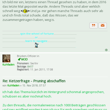
Ich bild mir ein, letztens einen Thread gesehen zu haben, in dem 2016
das letzte Mal gepostet wurde. Andere Threads sind aber wirklich
schnell weg
Und ja- mir gehen manche Threads auch sehr ab
und ich finds total schade, daß das Wissen, das wir
zusammengetragen haben, weg is.
Priva
Zitat
........................
spin the wheel of fortune
...............................
............................................
or
...................................................
...............................
learn to navigate
.......................................
............................................
..................................................
.
Brücken-Offizier:in
Pronomen:
Sie/ihr
Kuhfladen
Beiträge:
8417
Registriert:
11. Jan 2011, 17:08
Re: Ketzerfrage - Pruning abschaffen
von
Kuhfladen
» 15. Nov 2018, 07:57
ich hab das Thema kürzlich im Hintergrund schonmal angesprochen,
schubsen es aber nochmal hoch.
Zu den threads, die normalerweise nach 1000 Beiträgen geschlossen
und neu eröffnet worden kann ich nur für mich sprechen und muss so