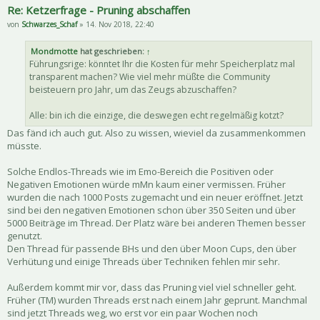
Re: Ketzerfrage - Pruning abschaffen
von
Schwarzes_Schaf
» 14. Nov 2018, 22:40
Mondmotte
hat geschrieben:
↑
Führungsrige: könntet Ihr die Kosten für mehr Speicherplatz mal
transparent machen? Wie viel mehr müßte die Community
beisteuern pro Jahr, um das Zeugs abzuschaffen?
Alle: bin ich die einzige, die deswegen echt regelmäßig kotzt?
Das fänd ich auch gut. Also zu wissen, wieviel da zusammenkommen
müsste.
Solche Endlos-Threads wie im Emo-Bereich die Positiven oder
Negativen Emotionen würde mMn kaum einer vermissen. Früher
wurden die nach 1000 Posts zugemacht und ein neuer eröffnet. Jetzt
sind bei den negativen Emotionen schon über 350 Seiten und über
5000 Beiträge im Thread. Der Platz wäre bei anderen Themen besser
genutzt.
Den Thread für passende BHs und den über Moon Cups, den über
Verhütung und einige Threads über Techniken fehlen mir sehr.
Außerdem kommt mir vor, dass das Pruning viel viel schneller geht.
Früher (TM) wurden Threads erst nach einem Jahr geprunt. Manchmal
sind jetzt Threads weg, wo erst vor ein paar Wochen noch