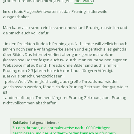
großen Threads eben nicht greift. (edit:
Hier wars.
)
Im on-topic Fragen&Antworten ist das Pruning mittlerweile
ausgeschaltet.
Man kann also schon ein bisschen individuell Pruning einstellen und
da bin ich auch voll dafür!
- In den Projekten finde ich Pruning gut. Nicht jeder will vielleicht nach
Jahren noch seine Anfangswerke sehen und eigentlich alles geht da
über Bilder. Das Internet verliert aber ganz gerne mal welche
(kostenlose Hoster fegen auch tw. durch, man räumt seinen eigenen
Webspace mal auf) und Threads ohne Bilder sind auch sinnfrei.
Pruning nach 2-3 Jahren halte ich durchaus für gerechtfertigt.
(Bei WiPs bin ich unentschlossen.)
- pöhse Welt: Wenn gleichzeitig auch große Threads mal wieder
geschlossen werden, fände ich den Pruning-Zeitraum dort gut, wie er
ist
- andere off-topic-Themen: längerer Pruning-Zeitraum, aber Pruning
nicht vollkommen abschaffen.
Kuhfladen
hat geschrieben:
↑
Zu den threads, die normalerweise nach 1000 Beiträgen
geschlossen und neu eröffnet worden kann ich nur für mich