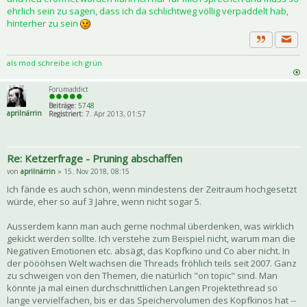
ehrlich sein zu sagen, dass ich da schlichtweg völlig verpaddelt hab,
hinterher zu sein
Priva
Zitat
als mod schreibe ich grün
Forumaddict
Beiträge:
5748
aprilnärrin
Registriert:
7. Apr 2013, 01:57
Re: Ketzerfrage - Pruning abschaffen
von
aprilnärrin
» 15. Nov 2018, 08:15
Ich fände es auch schön, wenn mindestens der Zeitraum hochgesetzt
würde, eher so auf 3 Jahre, wenn nicht sogar 5.
Ausserdem kann man auch gerne nochmal überdenken, was wirklich
gekickt werden sollte. Ich verstehe zum Beispiel nicht, warum man die
Negativen Emotionen etc. absägt, das Kopfkino und Co aber nicht. In
der pöööhsen Welt wachsen die Threads fröhlich teils seit 2007. Ganz
zu schweigen von den Themen, die natürlich "on topic" sind. Man
könnte ja mal einen durchschnittlichen Langen Projektethread so
lange vervielfachen, bis er das Speichervolumen des Kopfkinos hat --