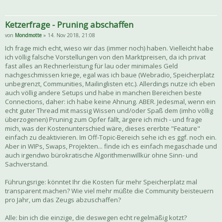
Ketzerfrage - Pruning abschaffen
von
Mondmotte
» 14. Nov 2018, 21:08
Ich frage mich echt, wieso wir das (immer noch) haben. Vielleicht habe
ich völlig falsche Vorstellungen von den Marktpreisen, da ich privat
fast alles an Rechnerleistung für lau oder minimales Geld
nachgeschmissen kriege, egal was ich baue (Webradio, Speicherplatz
unbegrenzt, Communities, Mailinglisten etc.). Allerdings nutze ich eben
auch völlig andere Setups und habe in manchen Bereichen beste
Connections, daher: ich habe keine Ahnung. ABER. Jedesmal, wenn ein
echt guter Thread mit massig Wissen und/oder Spaß dem (imho völlig
überzogenen) Pruning zum Opfer fällt, ärgere ich mich - und frage
mich, was der Kostenunterschied wäre, dieses ererbte "Feature"
einfach zu deaktivieren. Im Off-Topic-Bereich sehe ich es ggf. noch ein.
Aber in WIPs, Swaps, Projekten... finde ich es einfach megaschade und
auch irgendwo bürokratische Algorithmenwillkür ohne Sinn- und
Sachverstand.
Führungsrige: könntet Ihr die Kosten für mehr Speicherplatz mal
transparent machen? Wie viel mehr müßte die Community beisteuern
pro Jahr, um das Zeugs abzuschaffen?
Alle: bin ich die einzige, die deswegen echt regelmäßig kotzt?