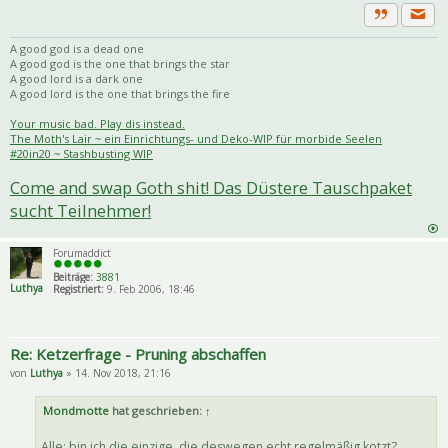
Priva
Zitat
A good god is a dead one
A good god is the one that brings the star
A good lord is a dark one
A good lord is the one that brings the fire
Your music bad. Play dis instead.
The Moth's Lair ~ ein Einrichtungs- und Deko-WIP für morbide Seelen
#20in20 ~ Stashbusting WIP
Come and swap Goth shit! Das Düstere Tauschpaket
sucht Teilnehmer!
Forumaddict
Beiträge:
3881
Luthya
Registriert:
9. Feb 2006, 18:46
Re: Ketzerfrage - Pruning abschaffen
von
Luthya
» 14. Nov 2018, 21:16
Mondmotte
hat geschrieben:
↑
Alle: bin ich die einzige, die deswegen echt regelmäßig kotzt?