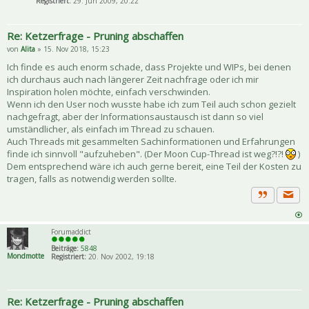
Registriert:
29. Jun 2009, 20:22
Re: Ketzerfrage - Pruning abschaffen
von
Alita
» 15. Nov 2018, 15:23
Ich finde es auch enorm schade, dass Projekte und WIPs, bei denen
ich durchaus auch nach längerer Zeit nachfrage oder ich mir
Inspiration holen möchte, einfach verschwinden.
Wenn ich den User noch wusste habe ich zum Teil auch schon gezielt
nachgefragt, aber der Informationsaustausch ist dann so viel
umständlicher, als einfach im Thread zu schauen.
Auch Threads mit gesammelten Sachinformationen und Erfahrungen
finde ich sinnvoll "aufzuheben". (Der Moon Cup-Thread ist weg?!?!
)
Dem entsprechend wäre ich auch gerne bereit, eine Teil der Kosten zu
tragen, falls as notwendig werden sollte.
Priva
Zitat
Forumaddict
Beiträge:
5848
Mondmotte
Registriert:
20. Nov 2002, 19:18
Re: Ketzerfrage - Pruning abschaffen