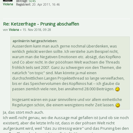
Beiträge:
5045
Violana
Registriert:
20. Apr 2011, 16:46
Re: Ketzerfrage - Pruning abschaffen
von
Violana
» 15. Nov 2018, 09:28
aprilnärrin hat geschrieben:
Ausserdem kann man auch gerne nochmal überdenken, was
wirklich gekickt werden sollte. Ich verstehe zum Beispiel nicht,
warum man die Negativen Emotionen etc. absägt, das Kopfkino
und Co aber nicht. In der pöööhsen Welt wachsen die Threads
fröhlich teils seit 2007. Ganz zu schweigen von den Themen, die
natürlich "on topic" sind. Man könnte ja mal einen
durchschnittlichen Langen Projektethread so lange vervielfachen,
bis er das Speichervolumen des Kopfkinos hat -- ich glaube da
passen ziemlich viele rein, bei annähernd 28.000 Beiträgen.
Insgesamt wären ein paar sinnvollere und vor allem einheitliche
Regelungen schön, die einem wenigstens mehr Zeit lassen.
Ja, das stört mich auch.
Ich weiß nicht genau, wo die Aussage mal gefallen ist (und ob sie noch
existiert), aber die letzte Info ist, dass in der pöhsen Welt nicht
aufgeräumt wird, weil "das zu stressig wäre" und das Pruning bei den