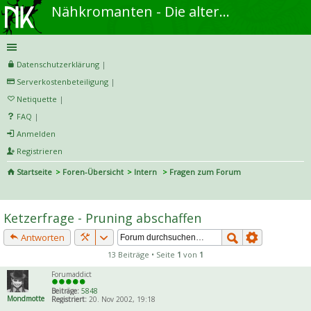
Nähkromanten - Die alternative Näh- und DIY-Community
Datenschutzerklärung
|
Serverkostenbeteiligung
|
Netiquette
|
FAQ
|
Anmelden
Registrieren
Startseite
Foren-Übersicht
Intern
Fragen zum Forum
S
uc
Ketzerfrage - Pruning abschaffen
he
Antworten
13 Beiträge • Seite
1
von
1
Forumaddict
Beiträge:
5848
Mondmotte
Registriert:
20. Nov 2002, 19:18