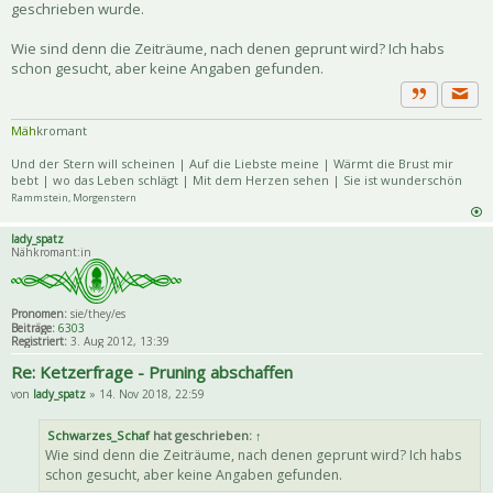
geschrieben wurde.
Wie sind denn die Zeiträume, nach denen geprunt wird? Ich habs
schon gesucht, aber keine Angaben gefunden.
Priva
Zitat
Mäh
kromant
Und der Stern will scheinen | Auf die Liebste meine | Wärmt die Brust mir
bebt | wo das Leben schlägt | Mit dem Herzen sehen | Sie ist wunderschön
Rammstein, Morgenstern
lady_spatz
Nähkromant:in
Pronomen:
sie/they/es
Beiträge:
6303
Registriert:
3. Aug 2012, 13:39
Re: Ketzerfrage - Pruning abschaffen
von
lady_spatz
» 14. Nov 2018, 22:59
Schwarzes_Schaf
hat geschrieben:
↑
Wie sind denn die Zeiträume, nach denen geprunt wird? Ich habs
schon gesucht, aber keine Angaben gefunden.