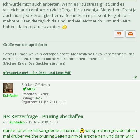
Ich würde mich auch anbieten. Wenn es "zu stressig" ist, sind es
vielleicht auch einfach zu viele Dinge für zu wenige Menschen. Es ist ja
auch nicht jeder Mod gleichermaßen im Forum präsent. Es gibt aber
mehrere User, die täglich da sind und vielleicht auch Lust und Zeit zu
haben, da mit drauf zu achten.
Priva
Zitat
Grüße von der aprilnärrin
"Wozu Humor, wo kein Versagen droht? Menschliche Unvollkommenheit - das
ist mein Leben. Unmenschliche Vollkommenheit - mein Tod."
(Michael Ende, Das Gauklermärchen)
#FrauenLesen! -- Ein Stick- und Lese-WIP
Brücken-Offizier:in
Pronomen:
Sie/ihr
Kuhfladen
Beiträge:
8417
Registriert:
11. Jan 2011, 17:08
Re: Ketzerfrage - Pruning abschaffen
von
Kuhfladen
» 15. Nov 2018, 12:57
danke für eure hilfsangebote schonmal
wir sprechen gerade intern
mal drüber welche pruning Zeiten sinnvoll erscheinen und dann wird