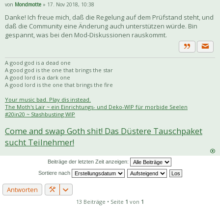
von
Mondmotte
» 17. Nov 2018, 10:38
Danke! Ich freue mich, daß die Regelung auf dem Prüfstand steht, und
daß die Community eine Änderung auch unterstützen würde. Bin
gespannt, was bei den Mod-Diskussionen rauskommt.
Priva
Zitat
A good god is a dead one
A good god is the one that brings the star
A good lord is a dark one
A good lord is the one that brings the fire
Your music bad. Play dis instead.
The Moth's Lair ~ ein Einrichtungs- und Deko-WIP für morbide Seelen
#20in20 ~ Stashbusting WIP
Come and swap Goth shit! Das Düstere Tauschpaket
sucht Teilnehmer!
Beiträge der letzten Zeit anzeigen:
Sortiere nach
Antworten
13 Beiträge • Seite
1
von
1