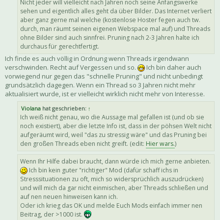
Nicht jeder will vielleicht nach Jahren noch seine Anfangswerke
sehen und eigentlich alles geht da über Bilder. Das Internet verliert
aber ganz gerne mal welche (kostenlose Hoster fegen auch tw.
durch, man räumt seinen eigenen Webspace mal auf) und Threads
ohne Bilder sind auch sinnfrei. Pruning nach 2-3 Jahren halte ich
durchaus für gerechtfertigt.
Ich finde es auch völlig in Ordnung wenn Threads irgendwann
verschwinden. Recht auf Vergessen und so.
Ich bin daher auch
vorwiegend nur gegen das "schnelle Pruning" und nicht unbedingt
grundsätzlich dagegen. Wenn ein Thread so 3 Jahren nicht mehr
aktualisiert wurde, ist er vielleicht wirklich nicht mehr von Interesse.
Violana
hat geschrieben:
↑
Ich weiß nicht genau, wo die Aussage mal gefallen ist (und ob sie
noch existiert), aber die letzte Info ist, dass in der pöhsen Welt nicht
aufgeräumt wird, weil "das zu stressig wäre" und das Pruning bei
den großen Threads eben nicht greift. (edit:
Hier wars.
)
Wenn Ihr Hilfe dabei braucht, dann würde ich mich gerne anbieten.
Ich bin kein guter "richtiger" Mod (dafür schaff ichs in
Stresssituationen zu oft, mich so widersprüchlich auszudrücken)
und will mich da gar nicht einmischen, aber Threads schließen und
auf nen neuen hinweisen kann ich.
Oder ich krieg das OK und melde Euch Mods einfach immer nen
Beitrag, der >1000 ist.