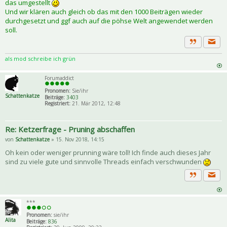
das umgestellt
Und wir klären auch gleich ob das mit den 1000 Beiträgen wieder
durchgesetzt und ggf auch auf die pöhse Welt angewendet werden
soll.
Priva
Zitat
als mod schreibe ich grün
Forumaddict
Pronomen:
Sie/ihr
Schattenkatze
Beiträge:
3403
Registriert:
21. Mär 2012, 12:48
Re: Ketzerfrage - Pruning abschaffen
von
Schattenkatze
» 15. Nov 2018, 14:15
Oh kein oder weniger prunning wäre toll! Ich finde auch dieses Jahr
sind zu viele gute und sinnvolle Threads einfach verschwunden
Priva
Zitat
***
Pronomen:
sie/ihr
Alita
Beiträge:
836