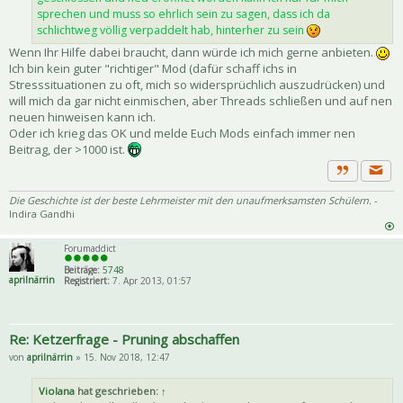
sprechen und muss so ehrlich sein zu sagen, dass ich da
schlichtweg völlig verpaddelt hab, hinterher zu sein
Wenn Ihr Hilfe dabei braucht, dann würde ich mich gerne anbieten.
Ich bin kein guter "richtiger" Mod (dafür schaff ichs in
Stresssituationen zu oft, mich so widersprüchlich auszudrücken) und
will mich da gar nicht einmischen, aber Threads schließen und auf nen
neuen hinweisen kann ich.
Oder ich krieg das OK und melde Euch Mods einfach immer nen
Beitrag, der >1000 ist.
Priva
Zitat
Die Geschichte ist der beste Lehrmeister mit den unaufmerksamsten Schülern.
-
Indira Gandhi
Forumaddict
Beiträge:
5748
aprilnärrin
Registriert:
7. Apr 2013, 01:57
Re: Ketzerfrage - Pruning abschaffen
von
aprilnärrin
» 15. Nov 2018, 12:47
Violana
hat geschrieben:
↑