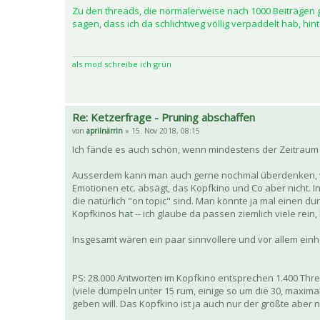
Zu den threads, die normalerweise nach 1000 Beiträgen 
sagen, dass ich da schlichtweg völlig verpaddelt hab, hin
als mod schreibe ich grün
Re: Ketzerfrage - Pruning abschaffen
von
aprilnärrin
» 15. Nov 2018, 08:15
Ich fände es auch schön, wenn mindestens der Zeitraum h
Ausserdem kann man auch gerne nochmal überdenken, was 
Emotionen etc. absägt, das Kopfkino und Co aber nicht. 
die natürlich "on topic" sind. Man könnte ja mal einen d
Kopfkinos hat -- ich glaube da passen ziemlich viele rein
Insgesamt wären ein paar sinnvollere und vor allem einh
PS: 28.000 Antworten im Kopfkino entsprechen 1.400 Thr
(viele dümpeln unter 15 rum, einige so um die 30, maxima
geben will. Das Kopfkino ist ja auch nur der größte aber 