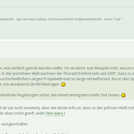
enheit - das ist mein Leben. Unmenschliche Vollkommenheit - mein Tod."
as wirklich gekickt werden sollte. Ich verstehe zum Beispiel nicht, warum
. In der pöööhsen Welt wachsen die Threads fröhlich teils seit 2007. Ganz z
n durchschnittlichen Langen Projektethread so lange vervielfachen, bis er das
ein, bei annähernd 28.000 Beiträgen.
inheitliche Regelungen schön, die einem wenigstens mehr Zeit lassen.
ob sie noch existiert), aber die letzte Info ist, dass in der pöhsen Welt ni
 eben nicht greift. (edit:
Hier wars.
)
e ausgeschaltet.