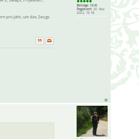
IPs, Swaps, Projekten...
Beiträge:
5848
Registriert:
20. Nov
2002, 19:18
ern pro Jahr, um das Zeugs
Private Nachricht senden
Zitat