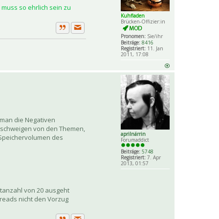
muss so ehrlich sein zu
Kuhfladen
Brücken-Offizier:in
Private Nachricht senden
Zitat
Pronomen:
Sie/ihr
Beiträge:
8416
Registriert:
11. Jan
2011, 17:08
 man die Negativen
zu schweigen von den Themen,
aprilnärrin
s Speichervolumen des
Forumaddict
Beiträge:
5748
Registriert:
7. Apr
2013, 01:57
rtanzahl von 20 ausgeht
hreads nicht den Vorzug