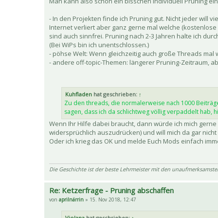
Man kann also schon ein bisschen individuell Pruning eins
- In den Projekten finde ich Pruning gut. Nicht jeder will
Internet verliert aber ganz gerne mal welche (kostenlo
sind auch sinnfrei. Pruning nach 2-3 Jahren halte ich durc
(Bei WiPs bin ich unentschlossen.)
- pöhse Welt: Wenn gleichzeitig auch große Threads mal w
- andere off-topic-Themen: längerer Pruning-Zeitraum, a
Kuhfladen
hat geschrieben:
↑
Zu den threads, die normalerweise nach 1000 Beiträge
sagen, dass ich da schlichtweg völlig verpaddelt hab, 
Wenn Ihr Hilfe dabei braucht, dann würde ich mich gerne
widersprüchlich auszudrücken) und will mich da gar nich
Oder ich krieg das OK und melde Euch Mods einfach immer
Die Geschichte ist der beste Lehrmeister mit den unaufmerksamste
Re: Ketzerfrage - Pruning abschaffen
von
aprilnärrin
» 15. Nov 2018, 12:47
Violana
hat geschrieben:
↑