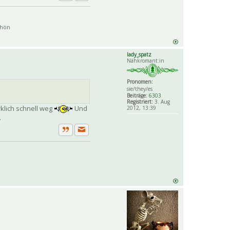
Private Nachricht senden
Zitat
chön
lady_spatz
Nähkromant:in
Pronomen:
sie/they/es
Beiträge:
6303
Registriert:
3. Aug
rklich schnell weg
Und
2012, 13:39
.
Private Nachricht senden
Zitat