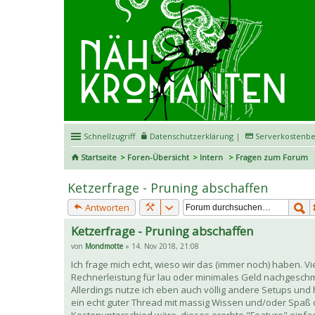
Schnellzugriff
Datenschutzerklärung
|
Serverkostenbe
Startseite
Foren-Übersicht
Intern
Fragen zum Forum
Ketzerfrage - Pruning abschaffen
Antworten
Ketzerfrage - Pruning abschaffen
von
Mondmotte
» 14. Nov 2018, 21:08
Ich frage mich echt, wieso wir das (immer noch) haben. Vie
Rechnerleistung für lau oder minimales Geld nachgeschmi
Allerdings nutze ich eben auch völlig andere Setups un
ein echt guter Thread mit massig Wissen und/oder Spaß de