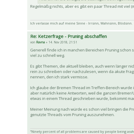
Regelmäßig nichts, aber es gibt ein paar Thread mit viel (
Ich verlasse mich auf meine Sinne - Irrsinn, Wahnsinn, Blödsinn.
Re: Ketzerfrage - Pruning abschaffen
von
Ravna
» 14. Nov 2018, 21:51
Generell finde ich in manchen Bereichen Pruning schon sin
viel zu schnell weg.
Es gibt Themen, die aktuell bleiben, auch wenn länger n
rein zu schreiben oder nachzulesen, wenn da akute Fragen
nennen, den ich stark vermisse.
Ich glaube der Bremen Thread im Treffen-Bereich wurde in
aber natürlich keine Antworten, weil die ganzen Bremer
etwas in einem Thread geschrieben wurde, bekommt man 
Meiner Meinung nach würde es schon viel bringen die Prun
genutzte Threads vom Pruning auszunehmen.
“Ninety percent of all problems are caused by people being assh