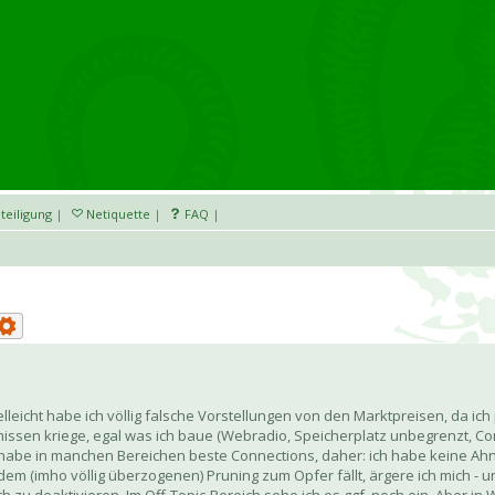
teiligung
|
Netiquette
|
FAQ
|
lleicht habe ich völlig falsche Vorstellungen von den Marktpreisen, da ich p
ssen kriege, egal was ich baue (Webradio, Speicherplatz unbegrenzt, Commu
d habe in manchen Bereichen beste Connections, daher: ich habe keine Ah
m (imho völlig überzogenen) Pruning zum Opfer fällt, ärgere ich mich - u