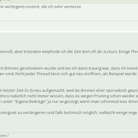
mir wichtigem) content, die ich sehr vermisse.
nvoll, aber trotzdem empfinde ich die Zeit dort oft als zu kurz. Einige Thr
icht drinnen geschrieben wurde und wo ich dann traurig war, dass ich ke
 sind. Nicht jeder Thread lässt sich gut neu eröffnen, als Beispiel würde
 letzter Zeit 3x (!) neu aufgemacht, weil da drinnen eher sporadisch gepo
/Umzu natürlich nicht immer wissen, dass es wegen Pruning schon wieder 
unter "Eigene Beiträge" ja nur angezeigt, wenn man schonmal was drinn
ingzeit zu verlängeren und falls technisch möglich, vielleicht einige reg
oles.”