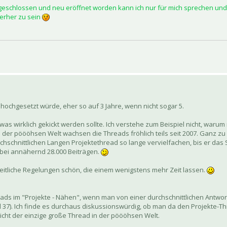
geschlossen und neu eröffnet worden kann ich nur für mich sprechen und 
terher zu sein
ochgesetzt würde, eher so auf 3 Jahre, wenn nicht sogar 5.
wirklich gekickt werden sollte. Ich verstehe zum Beispiel nicht, warum
In der pöööhsen Welt wachsen die Threads fröhlich teils seit 2007. Ganz 
urchschnittlichen Langen Projektethread so lange vervielfachen, bis er da
, bei annähernd 28.000 Beiträgen.
eitliche Regelungen schön, die einem wenigstens mehr Zeit lassen.
eads im "Projekte - Nähen", wenn man von einer durchschnittlichen Antwo
l 37). Ich finde es durchaus diskussionswürdig, ob man da den Projekte-T
nicht der einzige große Thread in der pöööhsen Welt.