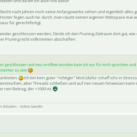
tellen und da bin ich auch voll dafür!
 vielleicht nach Jahren noch seine Anfangswerke sehen und eigentlich alles 
se Hoster fegen auch tw. durch, man räumt seinen eigenen Webspace mal a
haus für gerechtfertigt.
ieder geschlossen werden, fände ich den Pruning-Zeitraum dort gut, wie e
ber Pruning nicht vollkommen abschaffen.
n geschlossen und neu eröffnet worden kann ich nur für mich sprechen und 
hinterher zu sein
 anbieten.
Ich bin kein guter "richtiger" Mod (dafür schaff ichs in Stress
t einmischen, aber Threads schließen und auf nen neuen hinweisen kann i
 nen Beitrag, der >1000 ist.
n Schülern.
- Indira Gandhi