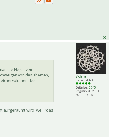
Private Nachricht senden
Zitat
 man die Negativen
u schweigen von den Themen,
Violana
 Speichervolumen des
Forumaddict
Beiträge:
5045
Registriert:
20. Apr
2011, 16:46
cht aufgeräumt wird, weil "das