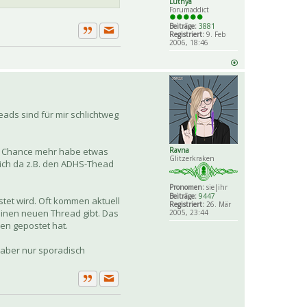
Luthya
Forumaddict
Beiträge:
3881
Registriert:
9. Feb
Private Nachricht senden
Zitat
2006, 18:46
eads sind für mir schlichtweg
ine Chance mehr habe etwas
Ravna
Glitzerkraken
 ich da z.B. den ADHS-Thead
Pronomen:
sie|ihr
Beiträge:
9447
stet wird. Oft kommen aktuell
Registriert:
26. Mär
einen neuen Thread gibt. Das
2005, 23:44
en gepostet hat.
e aber nur sporadisch
Private Nachricht senden
Zitat