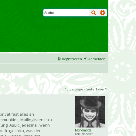
Registrieren
Anmelden
13 Beiträge • Seite
1
von
1
rivat fast alles an
nities, Mailinglisten etc.).
nung. ABER. Jedesmal, wenn
nd frage mich, was der
Mondmotte
Forumaddict