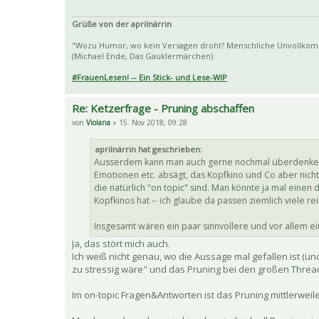
Grüße von der aprilnärrin
"Wozu Humor, wo kein Versagen droht? Menschliche Unvollkomm
(Michael Ende, Das Gauklermärchen)
#FrauenLesen! -- Ein Stick- und Lese-WIP
Re: Ketzerfrage - Pruning abschaffen
von
Violana
» 15. Nov 2018, 09:28
aprilnärrin hat geschrieben:
Ausserdem kann man auch gerne nochmal überdenken, w
Emotionen etc. absägt, das Kopfkino und Co aber nicht
die natürlich "on topic" sind. Man könnte ja mal eine
Kopfkinos hat -- ich glaube da passen ziemlich viele r
Insgesamt wären ein paar sinnvollere und vor allem e
Ja, das stört mich auch.
Ich weiß nicht genau, wo die Aussage mal gefallen ist (und 
zu stressig wäre" und das Pruning bei den großen Threads
Im on-topic Fragen&Antworten ist das Pruning mittlerweil