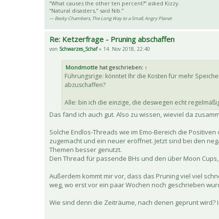
“What causes the other ten percent?” asked Kizzy.
“Natural disasters,” said Nib.”
― Becky Chambers, The Long Way to a Small, Angry Planet
Re: Ketzerfrage - Pruning abschaffen
von
Schwarzes_Schaf
» 14. Nov 2018, 22:40
Mondmotte
hat geschrieben:
↑
Führungsrige: könntet Ihr die Kosten für mehr Speic
abzuschaffen?
Alle: bin ich die einzige, die deswegen echt regelmäßig
Das fänd ich auch gut. Also zu wissen, wieviel da zus
Solche Endlos-Threads wie im Emo-Bereich die Positive
zugemacht und ein neuer eröffnet. Jetzt sind bei den ne
Themen besser genutzt.
Den Thread für passende BHs und den über Moon Cups, d
Außerdem kommt mir vor, dass das Pruning viel viel schn
weg, wo erst vor ein paar Wochen noch geschrieben wur
Wie sind denn die Zeiträume, nach denen geprunt wird? 