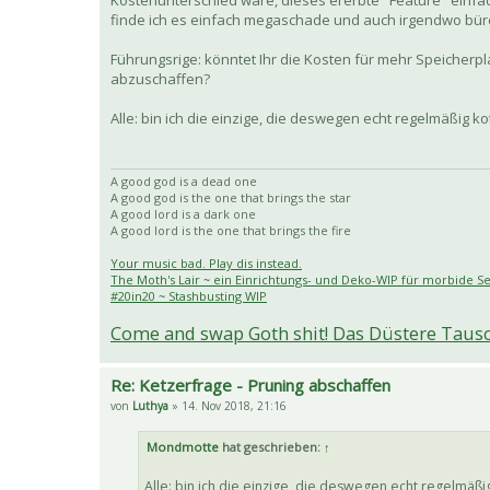
Kostenunterschied wäre, dieses ererbte "Feature" einfach 
finde ich es einfach megaschade und auch irgendwo büro
Führungsrige: könntet Ihr die Kosten für mehr Speicher
abzuschaffen?
Alle: bin ich die einzige, die deswegen echt regelmäßig ko
A good god is a dead one
A good god is the one that brings the star
A good lord is a dark one
A good lord is the one that brings the fire
Your music bad. Play dis instead.
The Moth's Lair ~ ein Einrichtungs- und Deko-WIP für morbide S
#20in20 ~ Stashbusting WIP
Come and swap Goth shit! Das Düstere Taus
Re: Ketzerfrage - Pruning abschaffen
von
Luthya
» 14. Nov 2018, 21:16
Mondmotte
hat geschrieben:
↑
Alle: bin ich die einzige, die deswegen echt regelmäßig