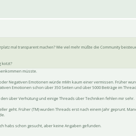
herplatz mal transparent machen? Wie viel mehr müßte die Community beisteu
 kotzt?
ammenkommen müsste.
n oder Negativen Emotionen würde mMn kaum einer vermissen. Früher wur
gativen Emotionen schon über 350 Seiten und über 5000 Beiträge im Thread
en über Verhütung und einige Threads über Techniken fehlen mir sehr.
eller geht. Früher (TM) wurden Threads erst nach einem Jahr geprunt. Man
de.
Ich habs schon gesucht, aber keine Angaben gefunden.