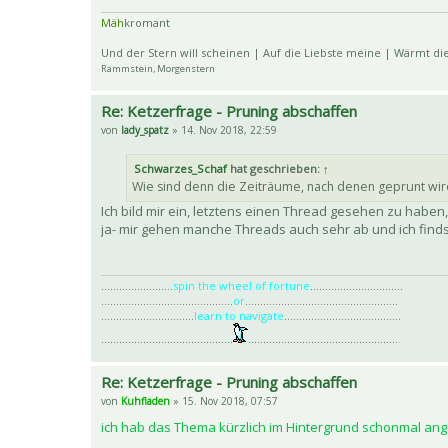
Mäh
kromant
Und der Stern will scheinen | Auf die Liebste meine | Wärmt di
Rammstein, Morgenstern
Re: Ketzerfrage - Pruning abschaffen
von
lady_spatz
» 14. Nov 2018, 22:59
Schwarzes_Schaf
hat geschrieben:
↑
Wie sind denn die Zeiträume, nach denen geprunt wir
Ich bild mir ein, letztens einen Thread gesehen zu haben
ja- mir gehen manche Threads auch sehr ab und ich find
........................
spin the wheel of fortune
...............................
............................................
or
...................................................
...............................
learn to navigate
.......................................
............................................
..................................................
.
Re: Ketzerfrage - Pruning abschaffen
von
Kuhfladen
» 15. Nov 2018, 07:57
ich hab das Thema kürzlich im Hintergrund schonmal an