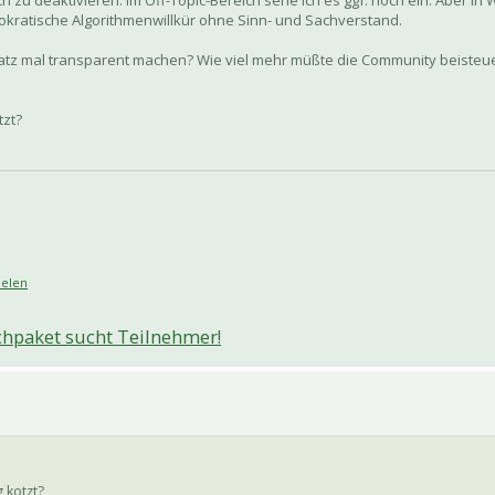
zu deaktivieren. Im Off-Topic-Bereich sehe ich es ggf. noch ein. Aber in W
kratische Algorithmenwillkür ohne Sinn- und Sachverstand.
platz mal transparent machen? Wie viel mehr müßte die Community beisteu
tzt?
eelen
chpaket sucht Teilnehmer!
 kotzt?