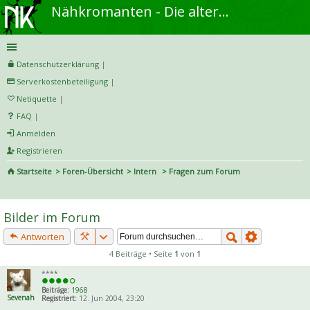
Nähkromanten - Die alternative Näh- und DIY-Community
Datenschutzerklärung
|
Serverkostenbeteiligung
|
Netiquette
|
FAQ
|
Anmelden
Registrieren
Startseite
Foren-Übersicht
Intern
Fragen zum Forum
S
uc
Bilder im Forum
he
Antworten
4 Beiträge • Seite
1
von
1
****
Beiträge:
1968
Sevenah
Registriert:
12. Jun 2004, 23:20