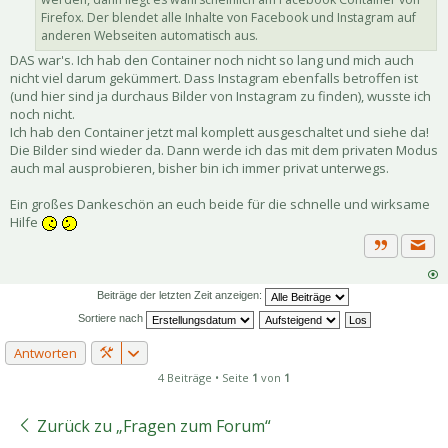
Firefox. Der blendet alle Inhalte von Facebook und Instagram auf
anderen Webseiten automatisch aus.
DAS war's. Ich hab den Container noch nicht so lang und mich auch
nicht viel darum gekümmert. Dass Instagram ebenfalls betroffen ist
(und hier sind ja durchaus Bilder von Instagram zu finden), wusste ich
noch nicht.
Ich hab den Container jetzt mal komplett ausgeschaltet und siehe da!
Die Bilder sind wieder da. Dann werde ich das mit dem privaten Modus
auch mal ausprobieren, bisher bin ich immer privat unterwegs.
Ein großes Dankeschön an euch beide für die schnelle und wirksame
Hilfe
Priva
Zitat
Beiträge der letzten Zeit anzeigen:
Sortiere nach
Antworten
4 Beiträge • Seite
1
von
1
Zurück zu „Fragen zum Forum“