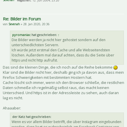
Registriert:
12. Jun 2004, 23:20
Re: Bilder im Forum
von
Sevenah
» 28. Jan 2020, 20:36
pyromaniac
hat geschrieben:
↑
Die Bilder werden ja nicht hier gehostet sondern auf den
unterschiedlichsten Servern.
Ich würde jetzt erstmal den Cache und alle Webseitendsten
löschen. Außerdem mal darauf achten, dass du die Seite über
https und nicht http aufrufst.
Das sind die kleinen Dinge, die ich noch auf die Reihe bekomme
Klar sind die Bilder nicht hier, deshalb ging ich ja davon aus, dass mein
Firefox Schwierigkeiten mit bestimmten Hostern hat.
Cache löscht sich immer, wenn ich den Browser schließe, die restlichen
Daten schmeiße ich regelmäßig selbst raus, das macht keinen
Unterschied. Und https ist in der Adressleiste zu sehen, auch daran
lag es nicht.
Ahaaaber:
der Katz hat geschrieben:
Wenn es vor allem Bilder betrifft, die über Instagram eingebunden
werden, dann liegt es wahrscheinlich am Facebook Container von