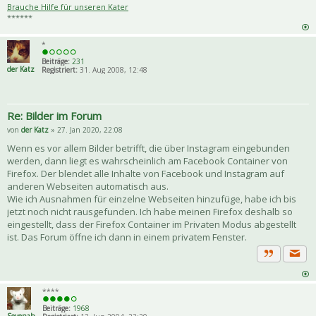
Brauche Hilfe für unseren Kater
******
*
Beiträge:
231
der Katz
Registriert:
31. Aug 2008, 12:48
Re: Bilder im Forum
von
der Katz
» 27. Jan 2020, 22:08
Wenn es vor allem Bilder betrifft, die über Instagram eingebunden
werden, dann liegt es wahrscheinlich am Facebook Container von
Firefox. Der blendet alle Inhalte von Facebook und Instagram auf
anderen Webseiten automatisch aus.
Wie ich Ausnahmen für einzelne Webseiten hinzufüge, habe ich bis
jetzt noch nicht rausgefunden. Ich habe meinen Firefox deshalb so
eingestellt, dass der Firefox Container im Privaten Modus abgestellt
ist. Das Forum öffne ich dann in einem privatem Fenster.
Priva
Zitat
****
Beiträge:
1968
Sevenah