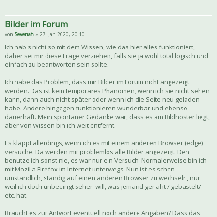
Bilder im Forum
von
Sevenah
» 27. Jan 2020, 20:10
Ich hab's nicht so mit dem Wissen, wie das hier alles funktioniert,
daher sei mir diese Frage verziehen, falls sie ja wohl total logisch und
einfach zu beantworten sein sollte.
Ich habe das Problem, dass mir Bilder im Forum nicht angezeigt
werden. Das ist kein temporäres Phänomen, wenn ich sie nicht sehen
kann, dann auch nicht später oder wenn ich die Seite neu geladen
habe. Andere hingegen funktionieren wunderbar und ebenso
dauerhaft. Mein spontaner Gedanke war, dass es am Bildhoster liegt,
aber von Wissen bin ich weit entfernt.
Es klappt allerdings, wenn ich es mit einem anderen Browser (edge)
versuche. Da werden mir problemlos alle Bilder angezeigt. Den
benutze ich sonst nie, es war nur ein Versuch. Normalerweise bin ich
mit Mozilla Firefox im Internet unterwegs. Nun ist es schon
umständlich, ständig auf einen anderen Browser zu wechseln, nur
weil ich doch unbedingt sehen will, was jemand genäht / gebastelt/
etc. hat.
Braucht es zur Antwort eventuell noch andere Angaben? Dass das