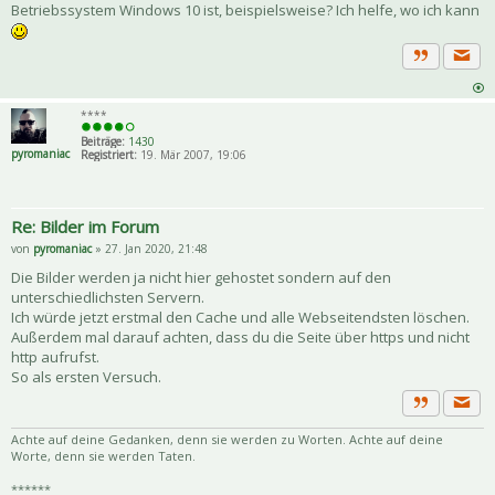
Betriebssystem Windows 10 ist, beispielsweise? Ich helfe, wo ich kann
Priva
Zitat
****
Beiträge:
1430
pyromaniac
Registriert:
19. Mär 2007, 19:06
Re: Bilder im Forum
von
pyromaniac
» 27. Jan 2020, 21:48
Die Bilder werden ja nicht hier gehostet sondern auf den
unterschiedlichsten Servern.
Ich würde jetzt erstmal den Cache und alle Webseitendsten löschen.
Außerdem mal darauf achten, dass du die Seite über https und nicht
http aufrufst.
So als ersten Versuch.
Priva
Zitat
Achte auf deine Gedanken, denn sie werden zu Worten. Achte auf deine
Worte, denn sie werden Taten.
******