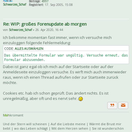
Beiträge:
4997
Schwarzes_Schaf
Registriert:
17. Sep 2005, 15:08
Re: WIP: großes Forenupdate ab morgen
von
Schwarzes_Schaf
» 26. Apr 2020, 16:44
Ich bekomme momentan fast immer, wenn ich versuche mich
einzuloggen folgende Fehlermeldung:
CODE:
ALLES AUSWÄHLEN
Das übermittelte Formular war ungültig. Versuche erneut, das
Formular abzusenden.
Dabei ist ganz egal ob ich mich auf der Startseite oder auf der
Anmeldeseite einzuloggen versuche. Es wirft mich auch immerwieder
raus, wenn ich einen Thread aufrufen oder zur Startseite zurück
möchte.
Cookies etc. hab ich schon geprüft. Das ändert nichts. Es ist
unregelmäßig, aber oft und es nervt sehr.
Priva
Zitat
Mäh
kromant
Und der Stern will scheinen | Auf die Liebste meine | Wärmt die Brust mir
bebt | wo das Leben schlägt | Mit dem Herzen sehen | Sie ist wunderschön