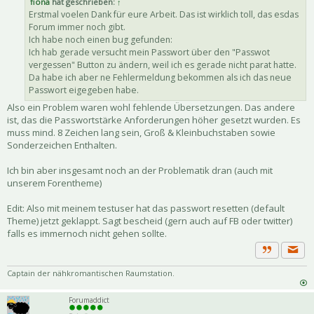
fiona
hat geschrieben:
↑
Erstmal voelen Dank für eure Arbeit. Das ist wirklich toll, das esdas
Forum immer noch gibt.
Ich habe noch einen bug gefunden:
Ich hab gerade versucht mein Passwort über den "Passwot
vergessen" Button zu ändern, weil ich es gerade nicht parat hatte.
Da habe ich aber ne Fehlermeldung bekommen als ich das neue
Passwort eigegeben habe.
Also ein Problem waren wohl fehlende Übersetzungen. Das andere
ist, das die Passwortstärke Anforderungen höher gesetzt wurden. Es
muss mind. 8 Zeichen lang sein, Groß & Kleinbuchstaben sowie
Sonderzeichen Enthalten.
Ich bin aber insgesamt noch an der Problematik dran (auch mit
unserem Forentheme)
Edit: Also mit meinem testuser hat das passwort resetten (default
Theme) jetzt geklappt. Sagt bescheid (gern auch auf FB oder twitter)
falls es immernoch nicht gehen sollte.
Priva
Zitat
Captain der nähkromantischen Raumstation.
Forumaddict