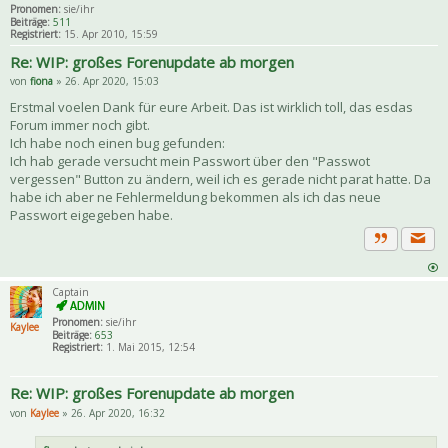
Pronomen:
sie/ihr
Beiträge:
511
Registriert:
15. Apr 2010, 15:59
Re: WIP: großes Forenupdate ab morgen
von
fiona
» 26. Apr 2020, 15:03
Erstmal voelen Dank für eure Arbeit. Das ist wirklich toll, das esdas
Forum immer noch gibt.
Ich habe noch einen bug gefunden:
Ich hab gerade versucht mein Passwort über den "Passwot
vergessen" Button zu ändern, weil ich es gerade nicht parat hatte. Da
habe ich aber ne Fehlermeldung bekommen als ich das neue
Passwort eigegeben habe.
Priva
Zitat
Captain
Pronomen:
sie/ihr
Kaylee
Beiträge:
653
Registriert:
1. Mai 2015, 12:54
Re: WIP: großes Forenupdate ab morgen
von
Kaylee
» 26. Apr 2020, 16:32