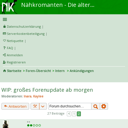
Nähkromanten - Die alternative Näh- und DIY-Community
Datenschutzerklärung
|
Serverkostenbeteiligung
|
Netiquette
|
FAQ
|
Anmelden
Registrieren
Startseite
Foren-Übersicht
Intern
Ankündigungen
S
uc
WIP: großes Forenupdate ab morgen
he
Moderatoren:
Inara
,
Kaylee
Antworten
27 Beiträge
1
2
**