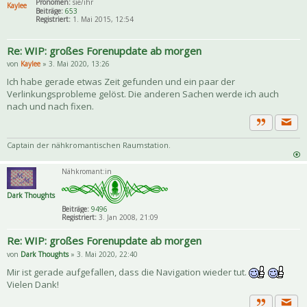
Pronomen:
sie/ihr
Kaylee
Beiträge:
653
Registriert:
1. Mai 2015, 12:54
Re: WIP: großes Forenupdate ab morgen
von
Kaylee
» 3. Mai 2020, 13:26
Ich habe gerade etwas Zeit gefunden und ein paar der
Verlinkungsprobleme gelöst. Die anderen Sachen werde ich auch
nach und nach fixen.
Priva
Zitat
Captain der nähkromantischen Raumstation.
Nähkromant:in
Dark Thoughts
Beiträge:
9496
Registriert:
3. Jan 2008, 21:09
Re: WIP: großes Forenupdate ab morgen
von
Dark Thoughts
» 3. Mai 2020, 22:40
Mir ist gerade aufgefallen, dass die Navigation wieder tut.
Vielen Dank!