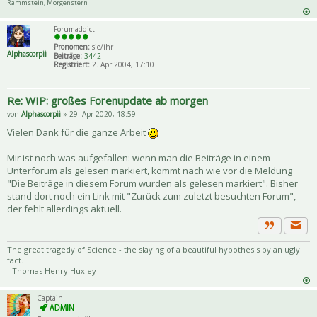
Rammstein, Morgenstern
Forumaddict
Pronomen:
sie/ihr
Alphascorpii
Beiträge:
3442
Registriert:
2. Apr 2004, 17:10
Re: WIP: großes Forenupdate ab morgen
von
Alphascorpii
» 29. Apr 2020, 18:59
Vielen Dank für die ganze Arbeit
Mir ist noch was aufgefallen: wenn man die Beiträge in einem
Unterforum als gelesen markiert, kommt nach wie vor die Meldung
"Die Beiträge in diesem Forum wurden als gelesen markiert". Bisher
stand dort noch ein Link mit "Zurück zum zuletzt besuchten Forum",
der fehlt allerdings aktuell.
Priva
Zitat
The great tragedy of Science - the slaying of a beautiful hypothesis by an ugly
fact.
- Thomas Henry Huxley
Captain