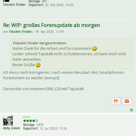
Beiträge:
287
Fräulein Finster
Registriert:
20. Feb 2006, 14:20
Re: WIP: großes Forenupdate ab morgen
von
Fräulein Finster
» 18. Apr 2020, 11:09
Fräulein Finster hat geschrieben:
Vielen Dank für die Arbeit und fürs kümmern
Leider scheint Tapatalk nicht zu funktionieren, ich kann mich nicht
mehr anmelden.
Beste Grüße
Ich muss mich korrigieren, nach einem Neustart des Smartphones
funktioniert es wieder [emoji3]
Gesendet von meinem EML-L29 mit Tapatalk
Priva
Zitat
****
Beiträge:
1479
Abby Gloom
Registriert:
12. Jul 2003, 13:56