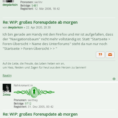
Pronomen:
sie/ihr
deepdarksin
Beiträge:
5481
Registriert:
12. Mär 2008, 18:42
Re: WIP: großes Forenupdate ab morgen
von
deepdarksin
» 22. Apr 2020, 20:30
Ich bin gerade am Handy mit den Firefox und mir ist aufgefallen, dass
der "Navigationsbaum" nicht mehr vollständig ist. Statt "Startseite >
Foren-Übersicht > Name des Unterforums" steht da nun nur noch
"Startseite > Foren-Übersicht > > "
Priva
Zitat
Auf die Liebe, die Freude, das Leben heben wir an,
um Hass, Neiden und Zagen für heut aus dem Herzen zu bannen!
Ravelry
Nähkromant:in
Zetesa
Pronomen:
sie/they
Beiträge:
9712
Registriert:
31. Dez 2005, 00:42
Re: WIP: großes Forenupdate ab morgen