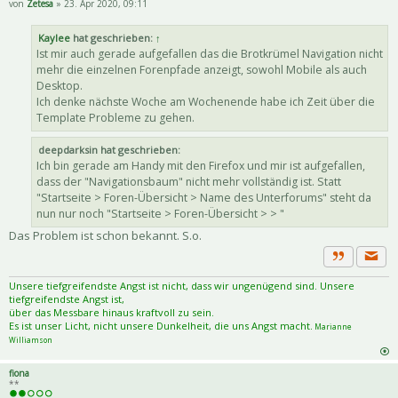
von
Zetesa
» 23. Apr 2020, 09:11
Kaylee
hat geschrieben:
↑
Ist mir auch gerade aufgefallen das die Brotkrümel Navigation nicht
mehr die einzelnen Forenpfade anzeigt, sowohl Mobile als auch
Desktop.
Ich denke nächste Woche am Wochenende habe ich Zeit über die
Template Probleme zu gehen.
deepdarksin hat geschrieben:
Ich bin gerade am Handy mit den Firefox und mir ist aufgefallen,
dass der "Navigationsbaum" nicht mehr vollständig ist. Statt
"Startseite > Foren-Übersicht > Name des Unterforums" steht da
nun nur noch "Startseite > Foren-Übersicht > > "
Das Problem ist schon bekannt. S.o.
Priva
Zitat
Unsere tiefgreifendste Angst ist nicht, dass wir ungenügend sind. Unsere
tiefgreifendste Angst ist,
über das Messbare hinaus kraftvoll zu sein.
Es ist unser Licht, nicht unsere Dunkelheit, die uns Angst macht.
Marianne
Williamson
fiona
**