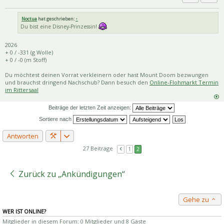
Priva
Zitat
Noctua
hat geschrieben:
↑
Du bist eine Disney-Prinzessin!
2026
+ 0 / -331 (g Wolle)
+ 0 / -0 (m Stoff)
Du möchtest deinen Vorrat verkleinern oder hast Mount Doom bezwungen
und brauchst dringend Nachschub? Dann besuch den
Online-Flohmarkt Termin
im Rittersaal
Beiträge der letzten Zeit anzeigen:
Sortiere nach
Antworten
27 Beiträge
1
2
Zurück zu „Ankündigungen“
Gehe zu
WER IST ONLINE?
Mitglieder in diesem Forum: 0 Mitglieder und 8 Gäste