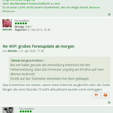
über das Messbare hinaus kraftvoll zu sein.
Es ist unser Licht, nicht unsere Dunkelheit, die uns Angst macht.
Marianne
Williamson
Forumaddict
Beiträge:
5451
Amhrán
Registriert:
6. Feb 2013, 18:45
Re: WIP: großes Forenupdate ab morgen
von
Amhrán
» 22. Apr 2020, 17:58
Zetesa
hat geschrieben:
↑
Bei mir hakte gerade die Anmeldung mehrfach mit der
Fehlermeldung, dass das Formular ungültig sei (Firefox auf nem
älteren Android)
Direkt auf der Startseite anmelden hat dann geklappt.
das kommt bei mir immer, wenn mein Internet wegbricht oder die Seite
länger als eine Stunde (?) nicht aktualisiert wurde vorm einloggen.
Priva
Zitat
Forumaddict