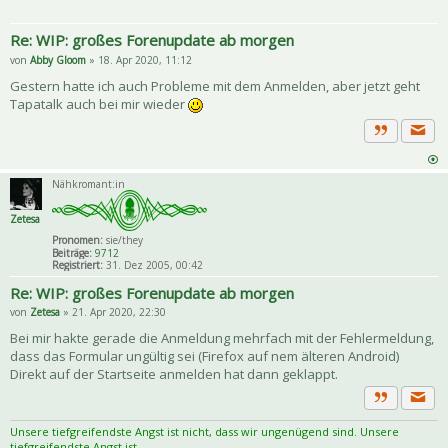
Re: WIP: großes Forenupdate ab morgen
von
Abby Gloom
» 18. Apr 2020, 11:12
Gestern hatte ich auch Probleme mit dem Anmelden, aber jetzt geht
Tapatalk auch bei mir wieder
Priva
Zitat
Nähkromant:in
Zetesa
Pronomen:
sie/they
Beiträge:
9712
Registriert:
31. Dez 2005, 00:42
Re: WIP: großes Forenupdate ab morgen
von
Zetesa
» 21. Apr 2020, 22:30
Bei mir hakte gerade die Anmeldung mehrfach mit der Fehlermeldung,
dass das Formular ungültig sei (Firefox auf nem älteren Android)
Direkt auf der Startseite anmelden hat dann geklappt.
Priva
Zitat
Unsere tiefgreifendste Angst ist nicht, dass wir ungenügend sind. Unsere
tiefgreifendste Angst ist,