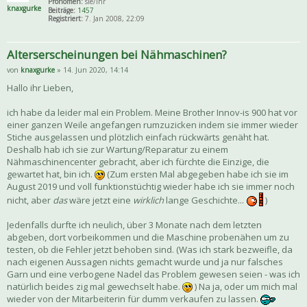
Pronomen:
sie/ihr
knaxgurke
Beiträge:
1457
Registriert:
7. Jan 2008, 22:09
Alterserscheinungen bei Nähmaschinen?
von
knaxgurke
» 14. Jun 2020, 14:14
Hallo ihr Lieben,
ich habe da leider mal ein Problem. Meine Brother Innov-is 900 hat vor
einer ganzen Weile angefangen rumzuzicken indem sie immer wieder
Stiche ausgelassen und plötzlich einfach rückwärts genäht hat.
Deshalb hab ich sie zur Wartung/Reparatur zu einem
Nähmaschinencenter gebracht, aber ich fürchte die Einzige, die
gewartet hat, bin ich.
(Zum ersten Mal abgegeben habe ich sie im
August 2019 und voll funktionstüchtig wieder habe ich sie immer noch
nicht, aber
das
wäre jetzt eine
wirklich
lange Geschichte...
)
Jedenfalls durfte ich neulich, über 3 Monate nach dem letzten
abgeben, dort vorbeikommen und die Maschine probenähen um zu
testen, ob die Fehler jetzt behoben sind. (Was ich stark bezweifle, da
nach eigenen Aussagen nichts gemacht wurde und ja nur falsches
Garn und eine verbogene Nadel das Problem gewesen seien - was ich
natürlich beides zig mal gewechselt habe.
) Na ja, oder um mich mal
wieder von der Mitarbeiterin für dumm verkaufen zu lassen.