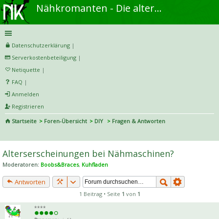
Nähkromanten - Die alternative Näh- und DIY-Community
Datenschutzerklärung
|
Serverkostenbeteiligung
|
Netiquette
|
FAQ
|
Anmelden
Registrieren
Startseite
Foren-Übersicht
DIY
Fragen & Antworten
S
uc
Alterserscheinungen bei Nähmaschinen?
he
Moderatoren:
Boobs&Braces
,
Kuhfladen
Antworten
1 Beitrag • Seite
1
von
1
****