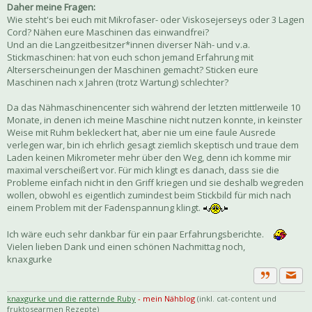
Daher meine Fragen:
Wie steht's bei euch mit Mikrofaser- oder Viskosejerseys oder 3 Lagen
Cord? Nähen eure Maschinen das einwandfrei?
Und an die Langzeitbesitzer*innen diverser Näh- und v.a.
Stickmaschinen: hat von euch schon jemand Erfahrung mit
Alterserscheinungen der Maschinen gemacht? Sticken eure
Maschinen nach x Jahren (trotz Wartung) schlechter?
Da das Nähmaschinencenter sich während der letzten mittlerweile 10
Monate, in denen ich meine Maschine nicht nutzen konnte, in keinster
Weise mit Ruhm bekleckert hat, aber nie um eine faule Ausrede
verlegen war, bin ich ehrlich gesagt ziemlich skeptisch und traue dem
Laden keinen Mikrometer mehr über den Weg, denn ich komme mir
maximal verscheißert vor. Für mich klingt es danach, dass sie die
Probleme einfach nicht in den Griff kriegen und sie deshalb wegreden
wollen, obwohl es eigentlich zumindest beim Stickbild für mich nach
einem Problem mit der Fadenspannung klingt.
Ich wäre euch sehr dankbar für ein paar Erfahrungsberichte.
Vielen lieben Dank und einen schönen Nachmittag noch,
knaxgurke
Priva
Zitat
knaxgurke und die ratternde Ruby
- mein Nähblog
(inkl. cat-content und
fruktosearmen Rezepte)