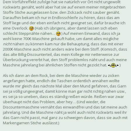
Dem Vorführeffekt zufolge hat sie natürlich vor Ort nicht ungewollt
rückwärts genäht, wohl aber hat sie auf einem meiner mitgebrachten
Stoffe Stiche ausgelassen bzw. den Zickzack nicht sauber genäht.
Daraufhin bekam ich nur in Endlosschleife zu hören, dass das am
Stoff liege und der eben einfach nicht geeignet sei, dafür brauche ich
eine Overlock.
(Hab ich übrigens, aber damit lassen sich eben
schlecht Steppnähte nähen…
) Auf meinen Einwand, dass ich ja
wohl keine 700€-Maschine gekauft habe, um damit alles mögliche
nicht
nähen zu können kam nur die Behauptung, dass das mit einer
2000€-Maschine auch nicht anders wäre bei dem Stoff. (Komisch, dass
das alte Billig-Discounterteil, das mein Kollege mir netterweise zur
Überbrückung vererbt hat, den Stoff problemlos näht und auch meine
Maschine jahrelang bei ähnlichen Stoffen nicht gezickt hat.
)
Als ich dann an dem Rock, bei dem die Maschine wieder zu zicken
angefangen hatte, endlich die Taschen ordentlich annähen wollte
wurde mir gleich das nächste Mal über den Mund gefahren, das Garn
sei ja völlig ungeeignet, damit könne man gar nicht richtig nähen usw.,
es sei ja so uneben, dass es ständig reißen würde. Reißen war zwar
überhaupt nicht das Problem, aber hey… (Und wieder, die
Discountermaschine vernäht das einwandfrei und das tat meine auch
jahrelang. Und die Maschine näht ja wohl auch nicht rückwärts weil ihr
das Garn nicht passt, mal ganz zu schweigen davon, dass sie auch mit
Markengarnen Stiche auslässt.)