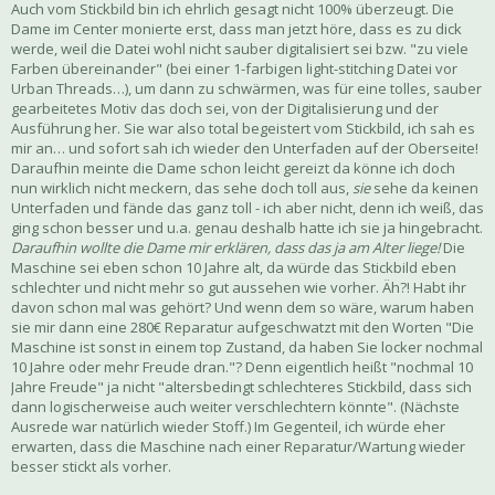
Auch vom Stickbild bin ich ehrlich gesagt nicht 100% überzeugt. Die
Dame im Center monierte erst, dass man jetzt höre, dass es zu dick
werde, weil die Datei wohl nicht sauber digitalisiert sei bzw. "zu viele
Farben übereinander" (bei einer 1-farbigen light-stitching Datei vor
Urban Threads…), um dann zu schwärmen, was für eine tolles, sauber
gearbeitetes Motiv das doch sei, von der Digitalisierung und der
Ausführung her. Sie war also total begeistert vom Stickbild, ich sah es
mir an… und sofort sah ich wieder den Unterfaden auf der Oberseite!
Daraufhin meinte die Dame schon leicht gereizt da könne ich doch
nun wirklich nicht meckern, das sehe doch toll aus,
sie
sehe da keinen
Unterfaden und fände das ganz toll - ich aber nicht, denn ich weiß, das
ging schon besser und u.a. genau deshalb hatte ich sie ja hingebracht.
Daraufhin wollte die Dame mir erklären, dass das ja am Alter liege!
Die
Maschine sei eben schon 10 Jahre alt, da würde das Stickbild eben
schlechter und nicht mehr so gut aussehen wie vorher. Äh?! Habt ihr
davon schon mal was gehört? Und wenn dem so wäre, warum haben
sie mir dann eine 280€ Reparatur aufgeschwatzt mit den Worten "Die
Maschine ist sonst in einem top Zustand, da haben Sie locker nochmal
10 Jahre oder mehr Freude dran."? Denn eigentlich heißt "nochmal 10
Jahre Freude" ja nicht "altersbedingt schlechteres Stickbild, dass sich
dann logischerweise auch weiter verschlechtern könnte". (Nächste
Ausrede war natürlich wieder Stoff.) Im Gegenteil, ich würde eher
erwarten, dass die Maschine nach einer Reparatur/Wartung wieder
besser stickt als vorher.