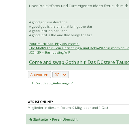
Über Projektfotos und Eure eigenen Ideen freue ich mich 
A good god is a dead one
A good god is the one that brings the star
A good lord is a dark one
A good lord is the one that brings the fire
Your music bad. Play dis instead.
The Moth's Lair ~ ein Einrichtungs- und Deko-WIP für morbide S
#20in20 ~ Stashbusting WIP
Come and swap Goth shit! Das Düstere Taus
Antworten
Zurück zu „Anleitungen“
WER IST ONLINE?
Mitglieder in diesem Forum: 0 Mitglieder und 1 Gast
Startseite
Foren-Übersicht