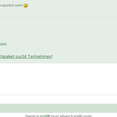
natürlich sehr!
eelen
chpaket sucht Teilnehmer!
Powered by
phpBB
® Forum Software © phpBB Limited