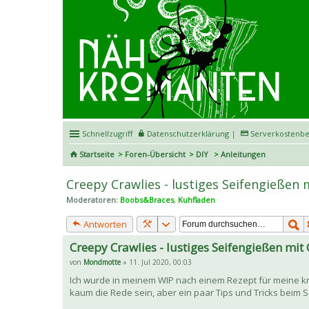
Schnellzugriff
Datenschutzerklärung
|
Serverkostenbe
Startseite
Foren-Übersicht
DIY
Anleitungen
Creepy Crawlies - lustiges Seifengießen 
Moderatoren:
Boobs&Braces
,
Kuhfladen
Antworten
Creepy Crawlies - lustiges Seifengießen mit 
von
Mondmotte
» 11. Jul 2020, 00:03
Ich wurde in meinem WIP nach einem Rezept für meine kra
kaum die Rede sein, aber ein paar Tips und Tricks beim S