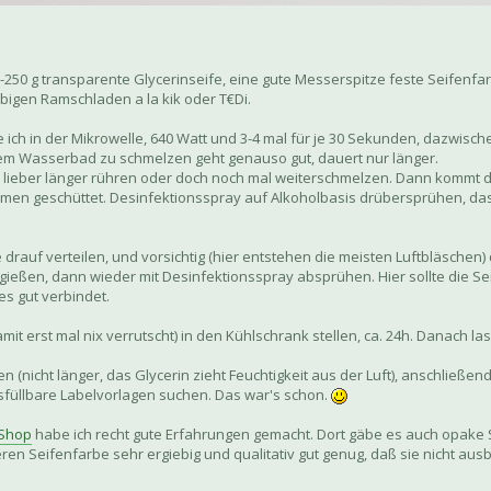
-250 g transparente Glycerinseife, eine gute Messerspitze feste Seifenfa
ebigen Ramschladen a la kik oder T€Di.
 ich in der Mikrowelle, 640 Watt und 3-4 mal für je 30 Sekunden, dazwisc
 einem Wasserbad zu schmelzen geht genauso gut, dauert nur länger.
b lieber länger rühren oder doch noch mal weiterschmelzen. Dann kommt d
ormen geschüttet. Desinfektionsspray auf Alkoholbasis drübersprühen, das 
 drauf verteilen, und vorsichtig (hier entstehen die meisten Luftbläschen)
sgießen, dann wieder mit Desinfektionsspray absprühen. Hier sollte die Sei
es gut verbindet.
t erst mal nix verrutscht) in den Kühlschrank stellen, ca. 24h. Danach las
icht länger, das Glycerin zieht Feuchtigkeit aus der Luft), anschließend g
füllbare Labelvorlagen suchen. Das war's schon.
Shop
habe ich recht gute Erfahrungen gemacht. Dort gäbe es auch opake
ren Seifenfarbe sehr ergiebig und qualitativ gut genug, daß sie nicht aus