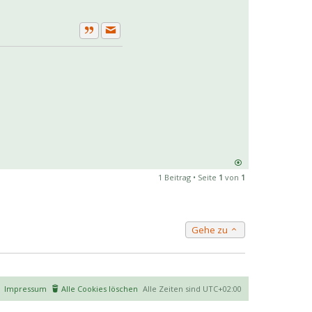
Private Nachricht senden
Zitat
1 Beitrag • Seite
1
von
1
Gehe zu
Impressum
Alle Cookies löschen
Alle Zeiten sind
UTC+02:00