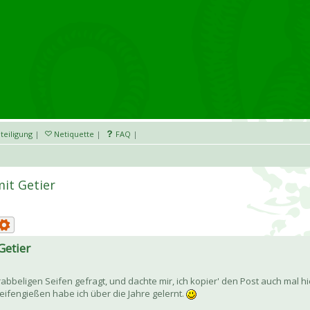
teiligung
|
Netiquette
|
FAQ
|
mit Getier
Getier
bbeligen Seifen gefragt, und dachte mir, ich kopier' den Post auch mal hi
eifengießen habe ich über die Jahre gelernt.