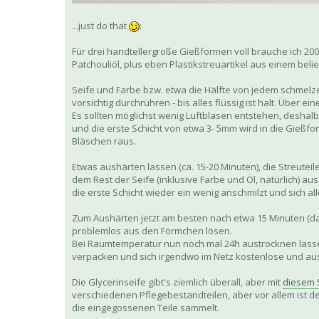
...just do that
:
Für drei handtellergroße Gießformen voll brauche ich 200
Patchouliöl, plus eben Plastikstreuartikel aus einem beli
Seife und Farbe bzw. etwa die Hälfte von jedem schmelze
vorsichtig durchrühren - bis alles flüssig ist halt. Über
Es sollten möglichst wenig Luftblasen entstehen, deshal
und die erste Schicht von etwa 3- 5mm wird in die Gießf
Bläschen raus.
Etwas aushärten lassen (ca. 15-20 Minuten), die Streuteile
dem Rest der Seife (inklusive Farbe und Öl, natürlich) au
die erste Schicht wieder ein wenig anschmilzt und sich all
Zum Aushärten jetzt am besten nach etwa 15 Minuten (dami
problemlos aus den Förmchen lösen.
Bei Raumtemperatur nun noch mal 24h austrocknen lassen (n
verpacken und sich irgendwo im Netz kostenlose und aus
Die Glycerinseife gibt's ziemlich überall, aber mit
diesem 
verschiedenen Pflegebestandteilen, aber vor allem ist de
die eingegossenen Teile sammelt.