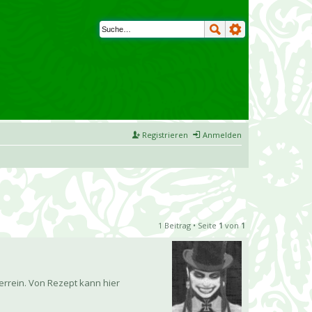
Registrieren
Anmelden
1 Beitrag • Seite
1
von
1
errein. Von Rezept kann hier