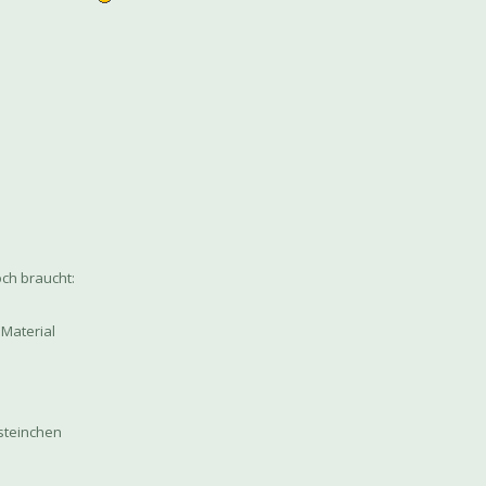
och braucht:
 Material
ssteinchen