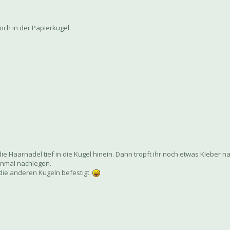
och in der Papierkugel.
ie Haarnadel tief in die Kugel hinein. Dann tropft ihr noch etwas Kleber 
einmal nachlegen.
die anderen Kugeln befestigt.