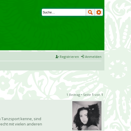
Registrieren
Anmelden
1 Beitrag • Seite
1
von
1
em Tanzsport kenne, sind
recht mit vielen anderen