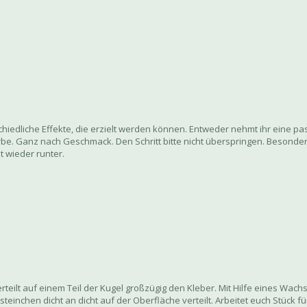
schiedliche Effekte, die erzielt werden können. Entweder nehmt ihr eine p
arbe. Ganz nach Geschmack. Den Schritt bitte nicht überspringen. Besond
t wieder runter.
erteilt auf einem Teil der Kugel großzügig den Kleber. Mit Hilfe eines Wachs
inchen dicht an dicht auf der Oberfläche verteilt. Arbeitet euch Stück fü