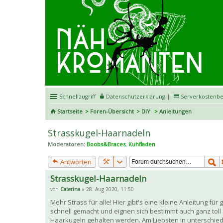
Schnellzugriff
Datenschutzerklärung
|
Serverkostenbe
Startseite
Foren-Übersicht
DIY
Anleitungen
Strasskugel-Haarnadeln
Moderatoren:
Boobs&Braces
,
Kuhfladen
Antworten
Strasskugel-Haarnadeln
von
Caterina
» 28. Aug 2020, 11:50
Mehr Strass für alle! Hier gibt's eine kleine Anleitung f
schnell gemacht und eignen sich bestimmt auch ganz toll
Haarkugeln gehalten werden. Am Liebsten in unterschied