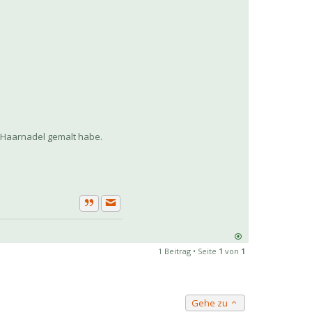
e Haarnadel gemalt habe.
Private Nachricht senden
Zitat
1 Beitrag • Seite
1
von
1
Gehe zu