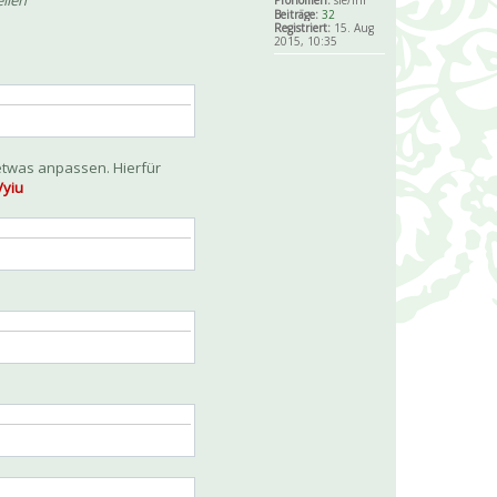
llen
Pronomen:
sie/ihr
Beiträge:
32
Registriert:
15. Aug
2015, 10:35
 etwas anpassen. Hierfür
yiu