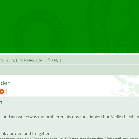
teiligung
|
Netiquette
|
FAQ
|
nden
n
n und musste etwas rumprobieren bis das funktioniert hat. Vielleicht hilft
ink abrufen und freigeben.