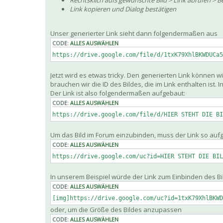
Rechtsklich aufs gewünschte Bild > Link abrufen > B
Link kopieren und Dialog bestätigen
Unser generierter Link sieht dann folgendermaßen aus
CODE:
ALLES AUSWÄHLEN
https://drive.google.com/file/d/1txK79XhlBKWDUCa5
Jetzt wird es etwas tricky. Den generierten Link können 
brauchen wir die ID des Bildes, die im Link enthalten ist. 
Der Link ist also folgendermaßen aufgebaut:
CODE:
ALLES AUSWÄHLEN
https://drive.google.com/file/d/HIER STEHT DIE BI
Um das Bild im Forum einzubinden, muss der Link so auf
CODE:
ALLES AUSWÄHLEN
https://drive.google.com/uc?id=HIER STEHT DIE BIL
In unserem Beispiel würde der Link zum Einbinden des 
CODE:
ALLES AUSWÄHLEN
[img]https://drive.google.com/uc?id=1txK79XhlBKWD
oder, um die Größe des Bildes anzupassen
CODE:
ALLES AUSWÄHLEN