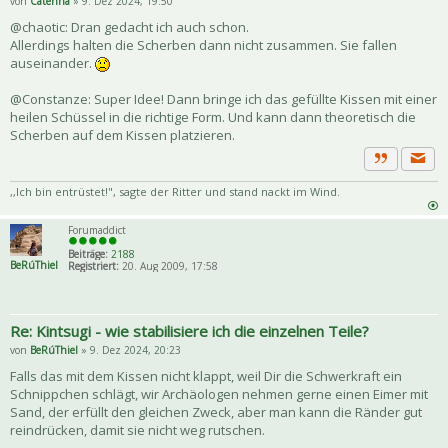
von
Caterina
» 9. Dez 2024, 19:50
@chaotic: Dran gedacht ich auch schon.
Allerdings halten die Scherben dann nicht zusammen. Sie fallen
auseinander.
@Constanze: Super Idee! Dann bringe ich das gefüllte Kissen mit einer
heilen Schüssel in die richtige Form. Und kann dann theoretisch die
Scherben auf dem Kissen platzieren.
Priva
Zitat
,,Ich bin entrüstet!", sagte der Ritter und stand nackt im Wind.
Forumaddict
Beiträge:
2188
BeRúThiel
Registriert:
20. Aug 2009, 17:58
Re: Kintsugi - wie stabilisiere ich die einzelnen Teile?
von
BeRúThiel
» 9. Dez 2024, 20:23
Falls das mit dem Kissen nicht klappt, weil Dir die Schwerkraft ein
Schnippchen schlägt, wir Archäologen nehmen gerne einen Eimer mit
Sand, der erfüllt den gleichen Zweck, aber man kann die Ränder gut
reindrücken, damit sie nicht weg rutschen.