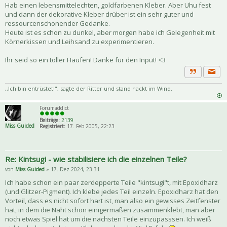
Hab einen lebensmittelechten, goldfarbenen Kleber. Aber Uhu fest
und dann der dekorative Kleber drüber ist ein sehr guter und
ressourcenschonender Gedanke.
Heute ist es schon zu dunkel, aber morgen habe ich Gelegenheit mit
Körnerkissen und Leihsand zu experimentieren.
Ihr seid so ein toller Haufen! Danke für den Input! <3
Priva
Zitat
,,Ich bin entrüstet!", sagte der Ritter und stand nackt im Wind.
Forumaddict
Beiträge:
2139
Miss Guided
Registriert:
17. Feb 2005, 22:23
Re: Kintsugi - wie stabilisiere ich die einzelnen Teile?
von
Miss Guided
» 17. Dez 2024, 23:31
Ich habe schon ein paar zerdepperte Teile "kintsugi"t, mit Epoxidharz
(und Glitzer-Pigment). Ich klebe jedes Teil einzeln. Epoxidharz hat den
Vorteil, dass es nicht sofort hart ist, man also ein gewisses Zeitfenster
hat, in dem die Naht schon einigermaßen zusammenklebt, man aber
noch etwas Spiel hat um die nächsten Teile einzupasssen. Ich weiß