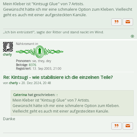
Mein Kleber ist "Kintsugi Glue" von 7 Artists.
Gewünscht hätte ich mir eine schmalere Option zum Kleben. Vielleicht
geht es auch mit einer aufgesteckten Kanüle.
Priva
Zitat
,,Ich bin entrüstet!", sagte der Ritter und stand nackt im Wind.
Nähkromant:in
charly
Pronomen:
sie, they, dey
Beiträge:
8376
Registriert:
13. Sep 2003, 21:00
Re: Kintsugi - wie stabilisiere ich die einzelnen Teile?
von
charly
» 20. Dez 2024, 20:48
Caterina
hat geschrieben:
↑
Mein Kleber ist "Kintsugi Glue" von 7 Artists.
Gewünscht hätte ich mir eine schmalere Option zum Kleben.
Vielleicht geht es auch mit einer aufgesteckten Kanüle.
Danke
Priva
Zitat