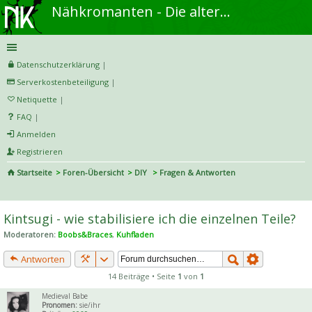
Nähkromanten - Die alternative Näh- und DIY-Community
Datenschutzerklärung
|
Serverkostenbeteiligung
|
Netiquette
|
FAQ
|
Anmelden
Registrieren
Startseite
Foren-Übersicht
DIY
Fragen & Antworten
S
uc
Kintsugi - wie stabilisiere ich die einzelnen Teile?
he
Moderatoren:
Boobs&Braces
,
Kuhfladen
Antworten
14 Beiträge • Seite
1
von
1
Medieval Babe
Pronomen:
sie/ihr