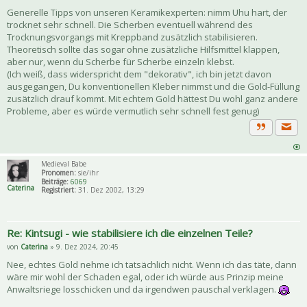
Generelle Tipps von unseren Keramikexperten: nimm Uhu hart, der
trocknet sehr schnell. Die Scherben eventuell während des
Trocknungsvorgangs mit Kreppband zusätzlich stabilisieren.
Theoretisch sollte das sogar ohne zusätzliche Hilfsmittel klappen,
aber nur, wenn du Scherbe für Scherbe einzeln klebst.
(Ich weiß, dass widerspricht dem "dekorativ", ich bin jetzt davon
ausgegangen, Du konventionellen Kleber nimmst und die Gold-Füllung
zusätzlich drauf kommt. Mit echtem Gold hättest Du wohl ganz andere
Probleme, aber es würde vermutlich sehr schnell fest genug)
Priva
Zitat
Medieval Babe
Pronomen:
sie/ihr
Beiträge:
6069
Caterina
Registriert:
31. Dez 2002, 13:29
Re: Kintsugi - wie stabilisiere ich die einzelnen Teile?
von
Caterina
» 9. Dez 2024, 20:45
Nee, echtes Gold nehme ich tatsächlich nicht. Wenn ich das täte, dann
wäre mir wohl der Schaden egal, oder ich würde aus Prinzip meine
Anwaltsriege losschicken und da irgendwen pauschal verklagen.