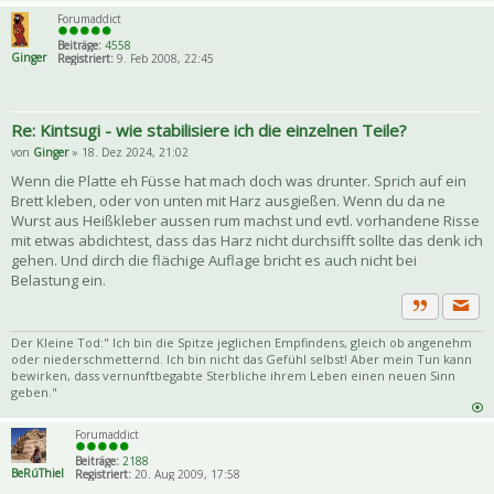
Forumaddict
Beiträge:
4558
Ginger
Registriert:
9. Feb 2008, 22:45
Re: Kintsugi - wie stabilisiere ich die einzelnen Teile?
von
Ginger
» 18. Dez 2024, 21:02
Wenn die Platte eh Füsse hat mach doch was drunter. Sprich auf ein
Brett kleben, oder von unten mit Harz ausgießen. Wenn du da ne
Wurst aus Heißkleber aussen rum machst und evtl. vorhandene Risse
mit etwas abdichtest, dass das Harz nicht durchsifft sollte das denk ich
gehen. Und dirch die flächige Auflage bricht es auch nicht bei
Belastung ein.
Priva
Zitat
Der Kleine Tod:" Ich bin die Spitze jeglichen Empfindens, gleich ob angenehm
oder niederschmetternd. Ich bin nicht das Gefühl selbst! Aber mein Tun kann
bewirken, dass vernunftbegabte Sterbliche ihrem Leben einen neuen Sinn
geben."
Forumaddict
Beiträge:
2188
BeRúThiel
Registriert:
20. Aug 2009, 17:58