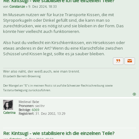
Re: Kintsugi - wie stabilisiere ich die einzelnen Teile?
von
Constanze
» 9. Dez 2024, 18:33
Im Museum nutzen wir für kurze Transporte Kissen, die mit
Styroporkugeln oder Dinkel gefüllt sind, die kann man so
zurechtdrücken, wie es nötig ist und sie bleiben in der Form. Das
könnte hier vielleicht auch funktionieren.
Also hast du vielleicht ein Kirschkernkissen, ein Hirsekissen oder
etwas anderes in der Art? Wenn du eine Klarsichtfolie zwischen
Schüssel und Kissen legst, sollte es ja sauber bleiben.
Priva
Zitat
Wer also näht, der weiß auch, wie man trennt.
Elizabeth Barrett-Browning
Der Mangel an "ß"s in meinen Posts ist auf die Schweizer Rechtschreibung sowie
Tastaturbelegung zurückzuführen.
Medieval Babe
Pronomen:
sie/ihr
Beiträge:
6069
Caterina
Registriert:
31. Dez 2002, 13:29
Re: Kintsugi - wie stabilisiere ich die einzelnen Teile?