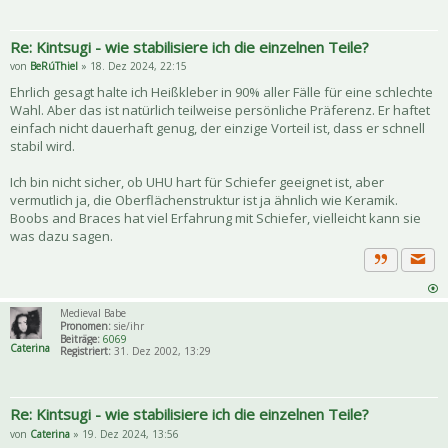
Re: Kintsugi - wie stabilisiere ich die einzelnen Teile?
von
BeRúThiel
» 18. Dez 2024, 22:15
Ehrlich gesagt halte ich Heißkleber in 90% aller Fälle für eine schlechte
Wahl. Aber das ist natürlich teilweise persönliche Präferenz. Er haftet
einfach nicht dauerhaft genug, der einzige Vorteil ist, dass er schnell
stabil wird.
Ich bin nicht sicher, ob UHU hart für Schiefer geeignet ist, aber
vermutlich ja, die Oberflächenstruktur ist ja ähnlich wie Keramik.
Boobs and Braces hat viel Erfahrung mit Schiefer, vielleicht kann sie
was dazu sagen.
Priva
Zitat
Medieval Babe
Pronomen:
sie/ihr
Beiträge:
6069
Caterina
Registriert:
31. Dez 2002, 13:29
Re: Kintsugi - wie stabilisiere ich die einzelnen Teile?
von
Caterina
» 19. Dez 2024, 13:56