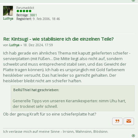
Forumaddict
Beiträge:
3881
Luthya
Registriert:
9. Feb 2006, 18:46
Re: Kintsugi - wie stabilisiere ich die einzelnen Teile?
von
Luthya
» 18. Dez 2024, 17:59
Ich hab gerade ein ähnliches Thema mit kaputt gelieferten schiefer -
servierplatten (mit Füßen... Die Mitte liegt also nicht auf, sondern
schwebt und muss entsprechend stabil sein, und das Gewicht der
Platte tragen können). Ich hab es ursprünglich mit Gold farbenem
heiskleber versucht. Das hat leider so garnicht gehalten. Der
heiskleber bleibt nicht am schiefer haften.
BeRúThiel hat geschrieben:
Generelle Tipps von unseren Keramikexperten: nimm Uhu hart,
der trocknet sehr schnell.
Ob der genug Kraft für so eine schieferplatte hat?
Priva
Zitat
Ich verlasse mich auf meine Sinne - Irrsinn, Wahnsinn, Blödsinn.