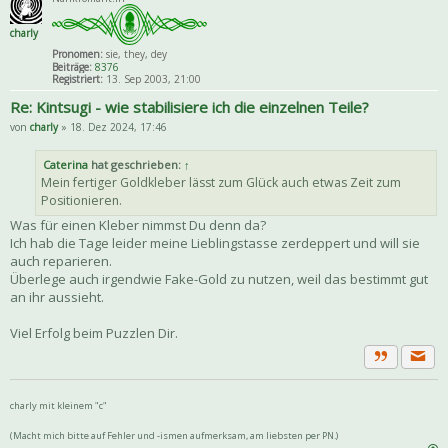
charly
Pronomen:
sie, they, dey
Beiträge:
8376
Registriert:
13. Sep 2003, 21:00
Re: Kintsugi - wie stabilisiere ich die einzelnen Teile?
von
charly
» 18. Dez 2024, 17:46
Caterina
hat geschrieben:
↑
Mein fertiger Goldkleber lässt zum Glück auch etwas Zeit zum
Positionieren.
Was für einen Kleber nimmst Du denn da?
Ich hab die Tage leider meine Lieblingstasse zerdeppert und will sie
auch reparieren.
Überlege auch irgendwie Fake-Gold zu nutzen, weil das bestimmt gut
an ihr aussieht.
Viel Erfolg beim Puzzlen Dir.
Priva
Zitat
charly mit kleinem "c"
(Macht mich bitte auf Fehler und -ismen aufmerksam, am liebsten per PN.)