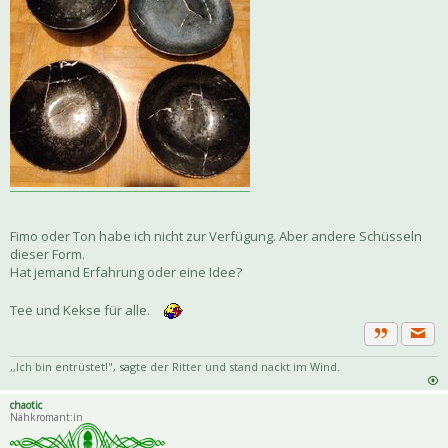
Fimo oder Ton habe ich nicht zur Verfügung. Aber andere Schüsseln
dieser Form.
Hat jemand Erfahrung oder eine Idee?
Tee und Kekse für alle.
Priva
Zitat
,,Ich bin entrüstet!", sagte der Ritter und stand nackt im Wind.
chaotic
Nähkromant:in