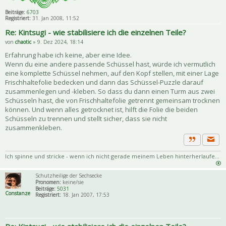
Beiträge:
6703
Registriert:
31. Jan 2008, 11:52
Re: Kintsugi - wie stabilisiere ich die einzelnen Teile?
von
chaotic
» 9. Dez 2024, 18:14
Erfahrung habe ich keine, aber eine Idee.
Wenn du eine andere passende Schüssel hast, würde ich vermutlich
eine komplette Schüssel nehmen, auf den Kopf stellen, mit einer Lage
Frischhaltefolie bedecken und dann das Schüssel-Puzzle darauf
zusammenlegen und -kleben. So dass du dann einen Turm aus zwei
Schüsseln hast, die von Frischhaltefolie getrennt gemeinsam trocknen
können. Und wenn alles getrocknet ist, hilft die Folie die beiden
Schüsseln zu trennen und stellt sicher, dass sie nicht
zusammenkleben.
Priva
Zitat
Ich spinne und stricke - wenn ich nicht gerade meinem Leben hinterherlaufe...
Schutzheilige der Sechsecke
Pronomen:
keine/sie
Beiträge:
5031
Constanze
Registriert:
18. Jan 2007, 17:53