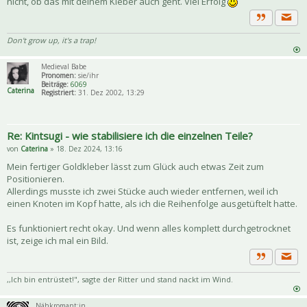
nicht, ob das mit deinem Kleber auch geht. Viel Erfolg
Priva
Zitat
Don't grow up, it's a trap!
Medieval Babe
Pronomen:
sie/ihr
Beiträge:
6069
Caterina
Registriert:
31. Dez 2002, 13:29
Re: Kintsugi - wie stabilisiere ich die einzelnen Teile?
von
Caterina
» 18. Dez 2024, 13:16
Mein fertiger Goldkleber lässt zum Glück auch etwas Zeit zum
Positionieren.
Allerdings musste ich zwei Stücke auch wieder entfernen, weil ich
einen Knoten im Kopf hatte, als ich die Reihenfolge ausgetüftelt hatte.
Es funktioniert recht okay. Und wenn alles komplett durchgetrocknet
ist, zeige ich mal ein Bild.
Priva
Zitat
,,Ich bin entrüstet!", sagte der Ritter und stand nackt im Wind.
Nähkromant:in