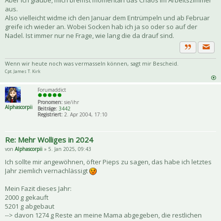
aus.
Also vielleicht widme ich den Januar dem Entrümpeln und ab Februar
greife ich wieder an. Wobei Socken hab ich ja so oder so auf der
Nadel. Ist immer nur ne Frage, wie lang die da drauf sind.
Priva
Zitat
Wenn wir heute noch was vermasseln können, sagt mir Bescheid.
Cpt. James T. Kirk
Forumaddict
Pronomen:
sie/ihr
Alphascorpii
Beiträge:
3442
Registriert:
2. Apr 2004, 17:10
Re: Mehr Wolliges in 2024
von
Alphascorpii
» 5. Jan 2025, 09:43
Ich sollte mir angewöhnen, öfter Pieps zu sagen, das habe ich letztes
Jahr ziemlich vernachlässigt
Mein Fazit dieses Jahr:
2000 g gekauft
5201 g abgebaut
--> davon 1274 g Reste an meine Mama abgegeben, die restlichen