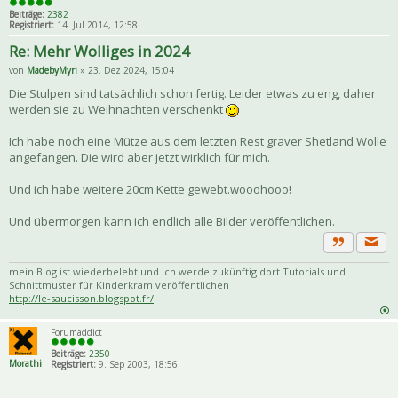
Beiträge:
2382
Registriert:
14. Jul 2014, 12:58
Re: Mehr Wolliges in 2024
von
MadebyMyri
» 23. Dez 2024, 15:04
Die Stulpen sind tatsächlich schon fertig. Leider etwas zu eng, daher
werden sie zu Weihnachten verschenkt
Ich habe noch eine Mütze aus dem letzten Rest graver Shetland Wolle
angefangen. Die wird aber jetzt wirklich für mich.
Und ich habe weitere 20cm Kette gewebt.wooohooo!
Und übermorgen kann ich endlich alle Bilder veröffentlichen.
Priva
Zitat
mein Blog ist wiederbelebt und ich werde zukünftig dort Tutorials und
Schnittmuster für Kinderkram veröffentlichen
http://le-saucisson.blogspot.fr/
Forumaddict
Beiträge:
2350
Morathi
Registriert:
9. Sep 2003, 18:56