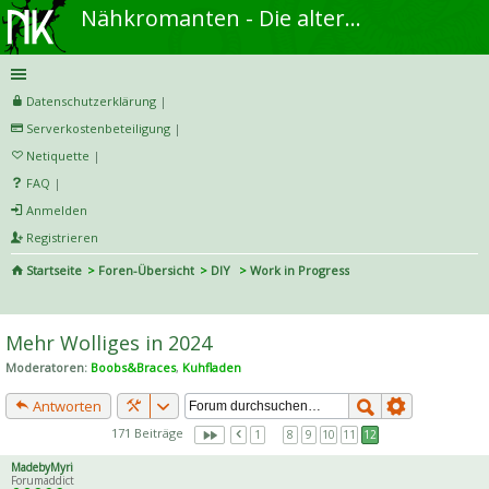
Nähkromanten - Die alternative Näh- und DIY-Community
Datenschutzerklärung
|
Serverkostenbeteiligung
|
Netiquette
|
FAQ
|
Anmelden
Registrieren
Startseite
Foren-Übersicht
DIY
Work in Progress
S
uc
Mehr Wolliges in 2024
he
Moderatoren:
Boobs&Braces
,
Kuhfladen
Antworten
171 Beiträge
1
…
8
9
10
11
12
MadebyMyri
Forumaddict