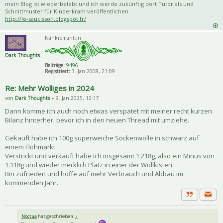
mein Blog ist wiederbelebt und ich werde zukünftig dort Tutorials und
Schnittmuster für Kinderkram veröffentlichen
http://le-saucisson.blogspot.fr/
Nähkromant:in
Dark Thoughts
Beiträge:
9496
Registriert:
3. Jan 2008, 21:09
Re: Mehr Wolliges in 2024
von
Dark Thoughts
» 9. Jan 2025, 12:17
Dann komme ich auch noch etwas verspätet mit meiner recht kurzen
Bilanz hinterher, bevor ich in den neuen Thread mit umziehe.
Gekauft habe ich 100g superweiche Sockenwolle in schwarz auf
einem Flohmarkt.
Verstrickt und verkauft habe ich insgesamt 1.218g, also ein Minus von
1.118g und wieder merklich Platz in einer der Wollkisten.
Bin zufrieden und hoffe auf mehr Verbrauch und Abbau im
kommenden Jahr.
Priva
Zitat
Noctua
hat geschrieben:
↑