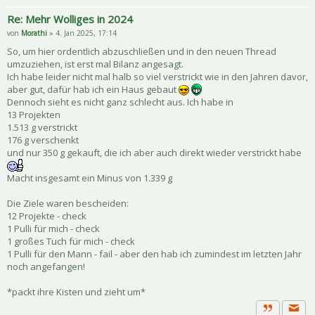
Re: Mehr Wolliges in 2024
von
Morathi
» 4. Jan 2025, 17:14
So, um hier ordentlich abzuschließen und in den neuen Thread
umzuziehen, ist erst mal Bilanz angesagt.
Ich habe leider nicht mal halb so viel verstrickt wie in den Jahren davor,
aber gut, dafür hab ich ein Haus gebaut
Dennoch sieht es nicht ganz schlecht aus. Ich habe in
13 Projekten
1.513 g verstrickt
176 g verschenkt
und nur 350 g gekauft, die ich aber auch direkt wieder verstrickt habe
Macht insgesamt ein Minus von 1.339 g
Die Ziele waren bescheiden:
12 Projekte - check
1 Pulli für mich - check
1 großes Tuch für mich - check
1 Pulli für den Mann - fail - aber den hab ich zumindest im letzten Jahr
noch angefangen!
*packt ihre Kisten und zieht um*