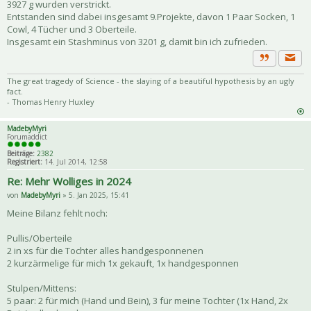
3927 g wurden verstrickt.
Entstanden sind dabei insgesamt 9.Projekte, davon 1 Paar Socken, 1
Cowl, 4 Tücher und 3 Oberteile.
Insgesamt ein Stashminus von 3201 g, damit bin ich zufrieden.
Priva
Zitat
The great tragedy of Science - the slaying of a beautiful hypothesis by an ugly
fact.
- Thomas Henry Huxley
MadebyMyri
Forumaddict
Beiträge:
2382
Registriert:
14. Jul 2014, 12:58
Re: Mehr Wolliges in 2024
von
MadebyMyri
» 5. Jan 2025, 15:41
Meine Bilanz fehlt noch:
Pullis/Oberteile
2 in xs für die Tochter alles handgesponnenen
2 kurzärmelige für mich 1x gekauft, 1x handgesponnen
Stulpen/Mittens:
5 paar: 2 für mich (Hand und Bein), 3 für meine Tochter (1x Hand, 2x