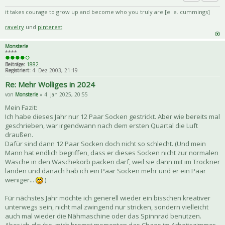
Priva
Zitat
it takes courage to grow up and become who you truly are [e. e. cummings]
ravelry
und
pinterest
Monsterle
****
Beiträge:
1882
Registriert:
4. Dez 2003, 21:19
Re: Mehr Wolliges in 2024
von
Monsterle
» 4. Jan 2025, 20:55
Mein Fazit:
Ich habe dieses Jahr nur 12 Paar Socken gestrickt. Aber wie bereits mal
geschrieben, war irgendwann nach dem ersten Quartal die Luft
draußen.
Dafür sind dann 12 Paar Socken doch nicht so schlecht. (Und mein
Mann hat endlich begriffen, dass er dieses Socken nicht zur normalen
Wäsche in den Wäschekorb packen darf, weil sie dann mit im Trockner
landen und danach hab ich ein Paar Socken mehr und er ein Paar
weniger...
)
Für nächstes Jahr möchte ich generell wieder ein bisschen kreativer
unterwegs sein, nicht mal zwingend nur stricken, sondern vielleicht
auch mal wieder die Nähmaschine oder das Spinnrad benutzen.
Aber ich glaube, mich bremst momentan das Chaos im Arbeitszimmer