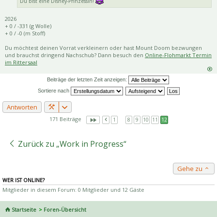
Du bist eine Disney-Prinzessin!
2026
+ 0 / -331 (g Wolle)
+ 0 / -0 (m Stoff)
Du möchtest deinen Vorrat verkleinern oder hast Mount Doom bezwungen
und brauchst dringend Nachschub? Dann besuch den
Online-Flohmarkt Termin
im Rittersaal
Beiträge der letzten Zeit anzeigen:
Sortiere nach
Antworten
171 Beiträge
1
…
8
9
10
11
12
Zurück zu „Work in Progress“
Gehe zu
WER IST ONLINE?
Mitglieder in diesem Forum: 0 Mitglieder und 12 Gäste
Startseite
Foren-Übersicht