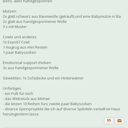
Bein)...alles handgesponnen
Mützen:
2x glatt schwarz aus Baumwolle (gekauft) und eine Babymütze in lila
2x glatt aus handgesponnener Wolle
3 x mit Muster
Cowls und anderes
1x Expo67 Cowl
1 mugrug aus mini Resten
1 paar Babysocken
Emotionnal support chicken
3x aus handgesponnener Wolle
Gewebtes: 1x Sofadecke und ein Hinterwämer
Unfertiges:
- ein Pulli für mich
- das Webstück aus Mohair
- die letzen 10 Reihen fürs zweite paar Babysocken
- diverse Spinnprojekte die ich auf diverse Spibdeln verteilt im Haus
herumgeistern lasse
Priva
Zitat