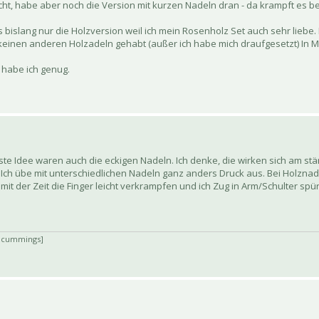
ht, habe aber noch die Version mit kurzen Nadeln dran - da krampft es be
gs bislang nur die Holzversion weil ich mein Rosenholz Set auch sehr liebe.
keinen anderen Holzadeln gehabt (außer ich habe mich draufgesetzt) In Met
e habe ich genug.
ste Idee waren auch die eckigen Nadeln. Ich denke, die wirken sich am stä
? Ich übe mit unterschiedlichen Nadeln ganz anders Druck aus. Bei Holznad
mit der Zeit die Finger leicht verkrampfen und ich Zug in Arm/Schulter spü
. cummings]