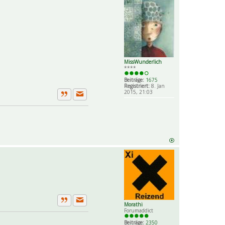
MissWunderlich
****
Beiträge:
1675
Registriert:
8. Jan
2015, 21:03
Private Nachricht senden
Zitat
Morathi
Private Nachricht senden
Zitat
Forumaddict
Beiträge:
2350