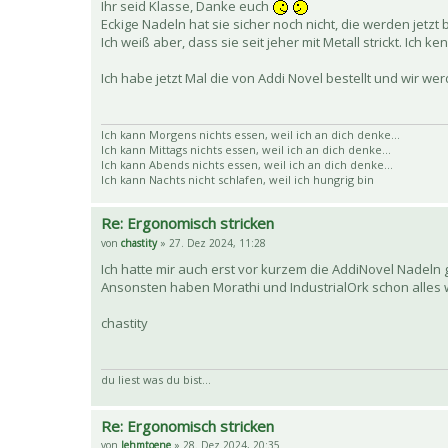
Ihr seid Klasse, Danke euch
Eckige Nadeln hat sie sicher noch nicht, die werden jetzt b
Ich weiß aber, dass sie seit jeher mit Metall strickt. Ich
Ich habe jetzt Mal die von Addi Novel bestellt und wir w
Ich kann Morgens nichts essen, weil ich an dich denke...
Ich kann Mittags nichts essen, weil ich an dich denke...
Ich kann Abends nichts essen, weil ich an dich denke...
Ich kann Nachts nicht schlafen, weil ich hungrig bin
Re: Ergonomisch stricken
von
chastity
» 27. Dez 2024, 11:28
Ich hatte mir auch erst vor kurzem die AddiNovel Nadeln
Ansonsten haben Morathi und IndustrialOrk schon alles 
chastity
du liest was du bist...
Re: Ergonomisch stricken
von
lehmtoene
» 28. Dez 2024, 20:35