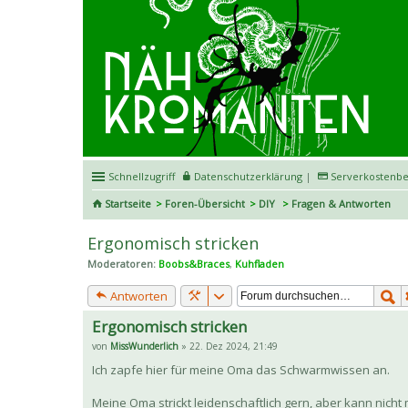
Schnellzugriff
Datenschutzerklärung
|
Serverkostenbe
Startseite
Foren-Übersicht
DIY
Fragen & Antworten
Ergonomisch stricken
Moderatoren:
Boobs&Braces
,
Kuhfladen
Antworten
Ergonomisch stricken
von
MissWunderlich
» 22. Dez 2024, 21:49
Ich zapfe hier für meine Oma das Schwarmwissen an.
Meine Oma strickt leidenschaftlich gern, aber kann nicht