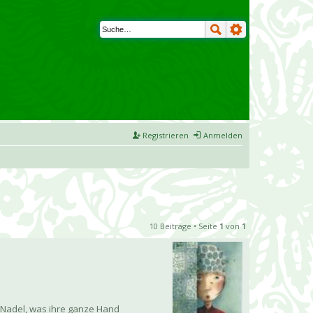
Registrieren
Anmelden
10 Beiträge • Seite
1
von
1
e Nadel, was ihre ganze Hand