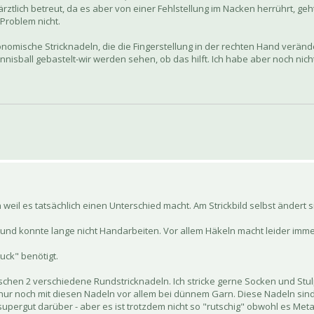
 ärztlich betreut, da es aber von einer Fehlstellung im Nacken herrührt, ge
Problem nicht.
onomische Stricknadeln, die die Fingerstellung in der rechten Hand verän
nisball gebastelt-wir werden sehen, ob das hilft. Ich habe aber noch nic
 weil es tatsächlich einen Unterschied macht. Am Strickbild selbst ändert si
n und konnte lange nicht Handarbeiten. Vor allem Häkeln macht leider im
uck" benötigt.
schen 2 verschiedene Rundstricknadeln. Ich stricke gerne Socken und Stu
nur noch mit diesen Nadeln vor allem bei dünnem Garn. Diese Nadeln sind
 supergut darüber - aber es ist trotzdem nicht so "rutschig" obwohl es Metall