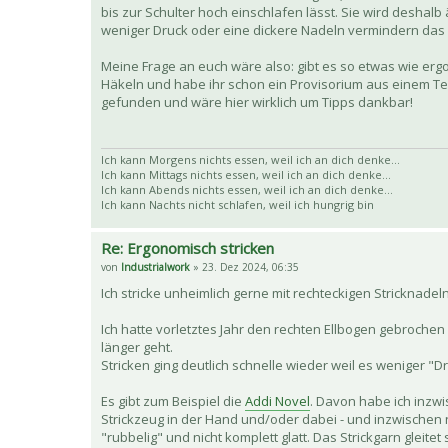
bis zur Schulter hoch einschlafen lässt. Sie wird deshalb
weniger Druck oder eine dickere Nadeln vermindern das 
Meine Frage an euch wäre also: gibt es so etwas wie erg
Häkeln und habe ihr schon ein Provisorium aus einem Ten
gefunden und wäre hier wirklich um Tipps dankbar!
Ich kann Morgens nichts essen, weil ich an dich denke...
Ich kann Mittags nichts essen, weil ich an dich denke...
Ich kann Abends nichts essen, weil ich an dich denke...
Ich kann Nachts nicht schlafen, weil ich hungrig bin
Re: Ergonomisch stricken
von
Industrialwork
» 23. Dez 2024, 06:35
Ich stricke unheimlich gerne mit rechteckigen Stricknadeln
Ich hatte vorletztes Jahr den rechten Ellbogen gebroche
länger geht.
Stricken ging deutlich schnelle wieder weil es weniger "Dr
Es gibt zum Beispiel die
Addi Novel
. Davon habe ich inzwi
Strickzeug in der Hand und/oder dabei - und inzwischen 
"rubbelig" und nicht komplett glatt. Das Strickgarn gleitet