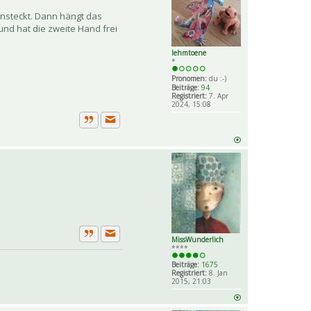
insteckt. Dann hängt das
nd hat die zweite Hand frei
lehmtoene
*
Pronomen:
du :-)
Beiträge:
94
Registriert:
7. Apr
2024, 15:08
Private Nachricht senden
Zitat
MissWunderlich
Private Nachricht senden
Zitat
****
Beiträge:
1675
Registriert:
8. Jan
2015, 21:03