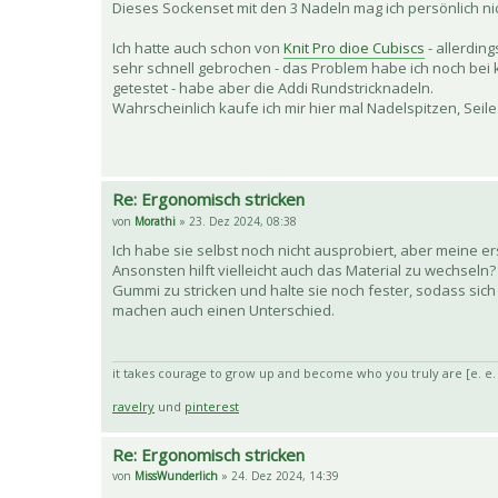
Dieses Sockenset mit den 3 Nadeln mag ich persönlich nic
Ich hatte auch schon von
Knit Pro dioe Cubiscs
- allerdin
sehr schnell gebrochen - das Problem habe ich noch bei 
getestet - habe aber die Addi Rundstricknadeln.
Wahrscheinlich kaufe ich mir hier mal Nadelspitzen, Seil
Re: Ergonomisch stricken
von
Morathi
» 23. Dez 2024, 08:38
Ich habe sie selbst noch nicht ausprobiert, aber meine er
Ansonsten hilft vielleicht auch das Material zu wechseln
Gummi zu stricken und halte sie noch fester, sodass sich 
machen auch einen Unterschied.
it takes courage to grow up and become who you truly are [e. e
ravelry
und
pinterest
Re: Ergonomisch stricken
von
MissWunderlich
» 24. Dez 2024, 14:39