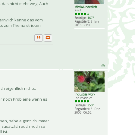
ht das nicht mehr weg. Auch
MissWunderlich
****
Beiträge:
1675
dern? Ich kenne das vom
Registriert:
8. Jan
hts zum Thema stricken
2015, 21:03
Private Nachricht senden
Zitat
ch eigentlich nichts.
Industrialwork
Forumaddict
mer noch Probleme wenn es
Beiträge:
2501
Registriert:
8. Dez
2003, 06:52
lpen, habe eigentlich immer
 zusätzlich auch noch so
 ist.