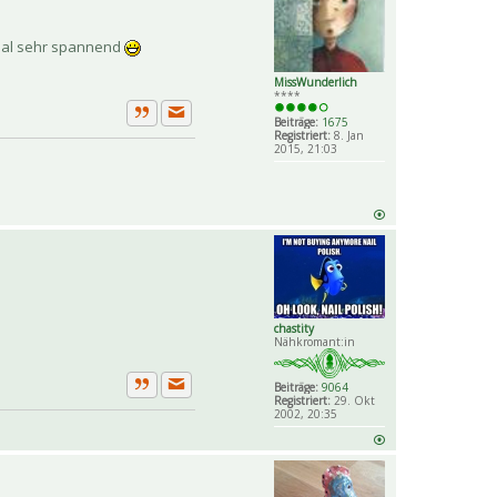
terial sehr spannend
MissWunderlich
****
Beiträge:
1675
Private Nachricht senden
Zitat
Registriert:
8. Jan
2015, 21:03
chastity
Nähkromant:in
Beiträge:
9064
Private Nachricht senden
Registriert:
29. Okt
Zitat
2002, 20:35