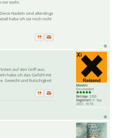
i mir mehr.
 Diese Nadeln sind allerdings
all habe ich sie noch nicht
Private Nachricht senden
Zitat
rksten auf den Griff aus.
eln habe ich das Gefühl mit
re. Gewicht und Rutschigkeit
Morathi
Forumaddict
Beiträge:
2350
Private Nachricht senden
Zitat
Registriert:
9. Sep
2003, 18:56