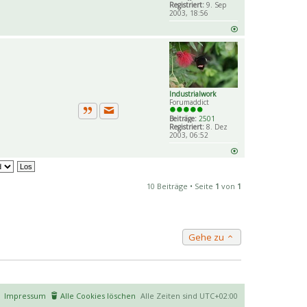
Registriert:
9. Sep
2003, 18:56
Industrialwork
Forumaddict
Beiträge:
2501
Private Nachricht senden
Zitat
Registriert:
8. Dez
2003, 06:52
10 Beiträge • Seite
1
von
1
Gehe zu
Impressum
Alle Cookies löschen
Alle Zeiten sind
UTC+02:00