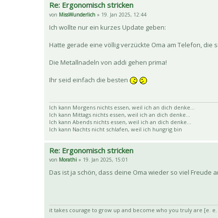
Re: Ergonomisch stricken
von
MissWunderlich
» 19. Jan 2025, 12:44
Ich wollte nur ein kurzes Update geben:
Hatte gerade eine völlig verzückte Oma am Telefon, die 
Die Metallnadeln von addi gehen prima!
Ihr seid einfach die besten
Ich kann Morgens nichts essen, weil ich an dich denke...
Ich kann Mittags nichts essen, weil ich an dich denke...
Ich kann Abends nichts essen, weil ich an dich denke...
Ich kann Nachts nicht schlafen, weil ich hungrig bin
Re: Ergonomisch stricken
von
Morathi
» 19. Jan 2025, 15:01
Das ist ja schön, dass deine Oma wieder so viel Freude
it takes courage to grow up and become who you truly are [e. e