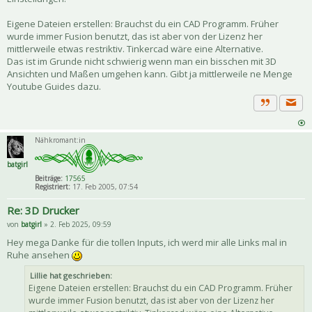
Eigene Dateien erstellen: Brauchst du ein CAD Programm. Früher
wurde immer Fusion benutzt, das ist aber von der Lizenz her
mittlerweile etwas restriktiv. Tinkercad wäre eine Alternative.
Das ist im Grunde nicht schwierig wenn man ein bisschen mit 3D
Ansichten und Maßen umgehen kann. Gibt ja mittlerweile ne Menge
Youtube Guides dazu.
Priva
Zitat
Nähkromant:in
batgirl
Beiträge:
17565
Registriert:
17. Feb 2005, 07:54
Re: 3D Drucker
von
batgirl
» 2. Feb 2025, 09:59
Hey mega Danke für die tollen Inputs, ich werd mir alle Links mal in
Ruhe ansehen
Lillie hat geschrieben:
Eigene Dateien erstellen: Brauchst du ein CAD Programm. Früher
wurde immer Fusion benutzt, das ist aber von der Lizenz her