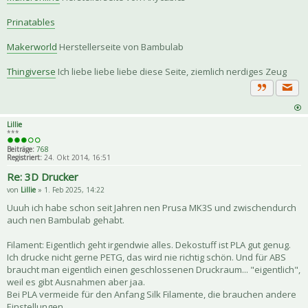
Prinatables
Makerworld
Herstellerseite von Bambulab
Thingiverse
Ich liebe liebe liebe diese Seite, ziemlich nerdiges Zeug
Priva
Zitat
Lillie
***
Beiträge:
768
Registriert:
24. Okt 2014, 16:51
Re: 3D Drucker
von
Lillie
» 1. Feb 2025, 14:22
Uuuh ich habe schon seit Jahren nen Prusa MK3S und zwischendurch
auch nen Bambulab gehabt.
Filament: Eigentlich geht irgendwie alles. Dekostuff ist PLA gut genug.
Ich drucke nicht gerne PETG, das wird nie richtig schön. Und für ABS
braucht man eigentlich einen geschlossenen Druckraum... "eigentlich",
weil es gibt Ausnahmen aber jaa.
Bei PLA vermeide für den Anfang Silk Filamente, die brauchen andere
Einstellungen.