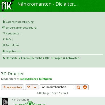
Nähkromanten - Die alternative Näh- und DIY-Community
Datenschutzerklärung
|
Serverkostenbeteiligung
|
Netiquette
|
FAQ
|
Anmelden
Registrieren
Startseite
Foren-Übersicht
DIY
Fragen & Antworten
S
uc
3D Drucker
he
Moderatoren:
Boobs&Braces
,
Kuhfladen
Antworten
6 Beiträge • Seite
1
von
1
Nähkromant:in