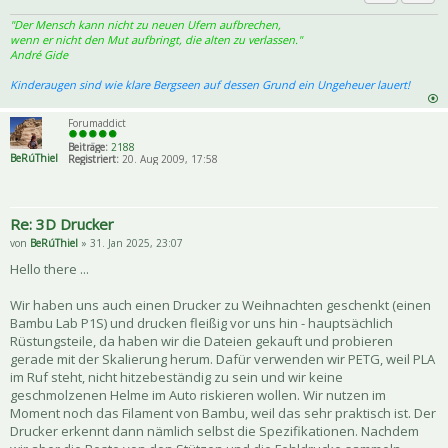
Priva
Zitat
"Der Mensch kann nicht zu neuen Ufern aufbrechen,
wenn er nicht den Mut aufbringt, die alten zu verlassen."
André Gide
Kinderaugen sind wie klare Bergseen auf dessen Grund ein Ungeheuer lauert!
Forumaddict
Beiträge:
2188
BeRúThiel
Registriert:
20. Aug 2009, 17:58
Re: 3D Drucker
von
BeRúThiel
» 31. Jan 2025, 23:07
Hello there ...
Wir haben uns auch einen Drucker zu Weihnachten geschenkt (einen
Bambu Lab P1S) und drucken fleißig vor uns hin - hauptsächlich
Rüstungsteile, da haben wir die Dateien gekauft und probieren
gerade mit der Skalierung herum. Dafür verwenden wir PETG, weil PLA
im Ruf steht, nicht hitzebeständig zu sein und wir keine
geschmolzenen Helme im Auto riskieren wollen. Wir nutzen im
Moment noch das Filament von Bambu, weil das sehr praktisch ist. Der
Drucker erkennt dann nämlich selbst die Spezifikationen. Nachdem