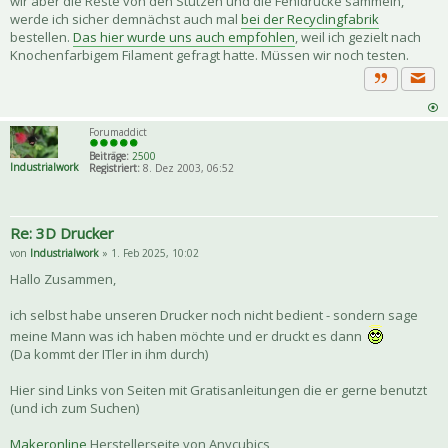
wir aber die Reste von den Stützen und die Fehldrucke sammeln,
werde ich sicher demnächst auch mal
bei der Recyclingfabrik
bestellen.
Das hier wurde uns auch empfohlen
, weil ich gezielt nach
Knochenfarbigem Filament gefragt hatte. Müssen wir noch testen.
Priva
Zitat
Forumaddict
Beiträge:
2500
Industrialwork
Registriert:
8. Dez 2003, 06:52
Re: 3D Drucker
von
Industrialwork
» 1. Feb 2025, 10:02
Hallo Zusammen,
ich selbst habe unseren Drucker noch nicht bedient - sondern sage
meine Mann was ich haben möchte und er druckt es dann
(Da kommt der ITler in ihm durch)
Hier sind Links von Seiten mit Gratisanleitungen die er gerne benutzt
(und ich zum Suchen)
Makeronline
Herstellerseite von Anycubics