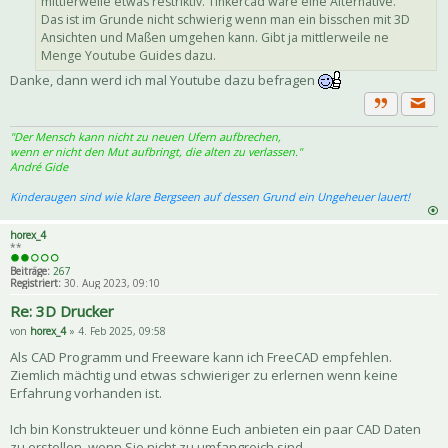
mittlerweile etwas restriktiv. Tinkercad wäre eine Alternative.
Das ist im Grunde nicht schwierig wenn man ein bisschen mit 3D
Ansichten und Maßen umgehen kann. Gibt ja mittlerweile ne
Menge Youtube Guides dazu.
Danke, dann werd ich mal Youtube dazu befragen
Priva
Zitat
"Der Mensch kann nicht zu neuen Ufern aufbrechen,
wenn er nicht den Mut aufbringt, die alten zu verlassen."
André Gide
Kinderaugen sind wie klare Bergseen auf dessen Grund ein Ungeheuer lauert!
horex_4
**
Beiträge:
267
Registriert:
30. Aug 2023, 09:10
Re: 3D Drucker
von
horex_4
» 4. Feb 2025, 09:58
Als CAD Programm und Freeware kann ich FreeCAD empfehlen.
Ziemlich mächtig und etwas schwieriger zu erlernen wenn keine
Erfahrung vorhanden ist.
Ich bin Konstrukteuer und könne Euch anbieten ein paar CAD Daten
zu erstellen, wenn Sie nicht zu umfangreich sind.