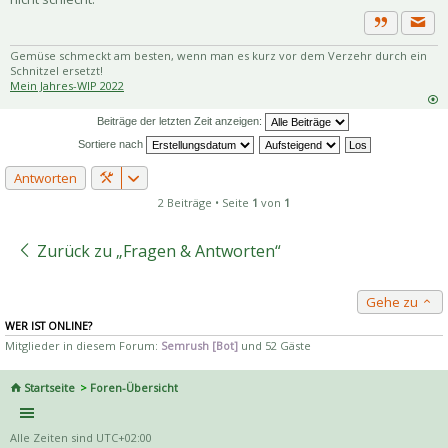
Priva
Zitat
Gemüse schmeckt am besten, wenn man es kurz vor dem Verzehr durch ein
Schnitzel ersetzt!
Mein Jahres-WIP 2022
Beiträge der letzten Zeit anzeigen:
Sortiere nach
Antworten
2 Beiträge • Seite
1
von
1
Zurück zu „Fragen & Antworten“
Gehe zu
WER IST ONLINE?
Mitglieder in diesem Forum:
Semrush [Bot]
und 52 Gäste
Startseite
Foren-Übersicht
Alle Zeiten sind
UTC+02:00