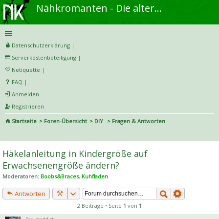
Nähkromanten - Die alternative Näh- und DIY-Community
Datenschutzerklärung
|
Serverkostenbeteiligung
|
Netiquette
|
FAQ
|
Anmelden
Registrieren
Startseite
Foren-Übersicht
DIY
Fragen & Antworten
S
uc
Häkelanleitung in Kindergröße auf
he
Erwachsenengröße ändern?
Moderatoren:
Boobs&Braces
,
Kuhfladen
Antworten
2 Beiträge • Seite
1
von
1