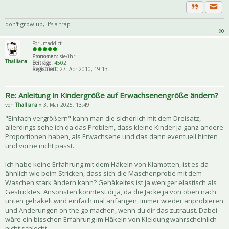
Priva
Zitat
don't grow up, it's a trap
Forumaddict
Pronomen:
sie/ihr
Thalliana
Beiträge:
4502
Registriert:
27. Apr 2010, 19:13
Re: Anleitung in Kindergröße auf Erwachsenengröße ändern?
von
Thalliana
» 3. Mär 2025, 13:49
"Einfach vergrößern" kann man die sicherlich mit dem Dreisatz,
allerdings sehe ich da das Problem, dass kleine Kinder ja ganz andere
Proportionen haben, als Erwachsene und das dann eventuell hinten
und vorne nicht passt.
Ich habe keine Erfahrung mit dem Häkeln von Klamotten, ist es da
ähnlich wie beim Stricken, dass sich die Maschenprobe mit dem
Waschen stark ändern kann? Gehäkeltes ist ja weniger elastisch als
Gestricktes. Ansonsten könntest di ja, da die Jacke ja von oben nach
unten gehäkelt wird einfach mal anfangen, immer wieder anprobieren
und Änderungen on the go machen, wenn du dir das zutraust. Dabei
wäre ein bisschen Erfahrung im Häkeln von Kleidung wahrscheinlich
nicht schlecht.