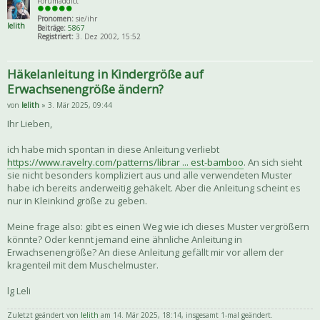
Forumaddict
Pronomen:
sie/ihr
lelith
Beiträge:
5867
Registriert:
3. Dez 2002, 15:52
Häkelanleitung in Kindergröße auf
Erwachsenengröße ändern?
von
lelith
» 3. Mär 2025, 09:44
Ihr Lieben,
ich habe mich spontan in diese Anleitung verliebt
https://www.ravelry.com/patterns/librar ... est-bamboo
. An sich sieht
sie nicht besonders kompliziert aus und alle verwendeten Muster
habe ich bereits anderweitig gehäkelt. Aber die Anleitung scheint es
nur in Kleinkind größe zu geben.
Meine frage also: gibt es einen Weg wie ich dieses Muster vergrößern
könnte? Oder kennt jemand eine ähnliche Anleitung in
Erwachsenengröße? An diese Anleitung gefällt mir vor allem der
kragenteil mit dem Muschelmuster.
lg Leli
Zuletzt geändert von
lelith
am 14. Mär 2025, 18:14, insgesamt 1-mal geändert.