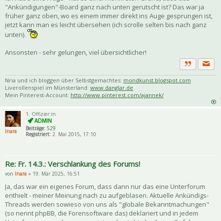
"Ankündigungen"-Board ganz nach unten gerutscht ist? Das war ja
früher ganz oben, wo es einem immer direkt ins Auge gesprungen ist,
jetzt kann man es leicht übersehen (ich scrolle selten bis nach ganz
unten).
Ansonsten - sehr gelungen, viel übersichtlicher!
Priva
Zitat
Nria und ich bloggen über Selbstgemachtes:
mondkunst.blogspot.com
Liverollenspiel im Münsterland:
www.danglar.de
Mein Pinterest-Account:
http://www.pinterest.com/ajannek/
1. Offizier:in
Beiträge:
529
Inara
Registriert:
2. Mai 2015, 17:10
Re: Fr. 14.3.: Verschlankung des Forums!
von
Inara
» 19. Mär 2025, 16:51
Ja, das war ein eigenes Forum, dass dann nur das eine Unterforum
enthielt - meiner Meinung nach zu aufgeblasen. Aktuelle Ankündigs-
Threads werden sowieso von uns als "globale Bekanntmachungen"
(so nennt phpBB, die Forensoftware das) deklariert und in jedem