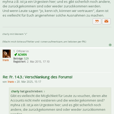
myhna z.B. ist ja ein Urgestein hier; und es gibt sicherlich noch andere,
die zurückgekommen sind oder wieder zurückkommen werden.
Und wenn Leute sagen "jo, kenn ich, können wir vertrauen", dann ist
es vielleicht für Euch angenehmer solche Ausnahmen zu machen.
Priva
Zitat
charly mit kleinem "c"
(Macht mich bitte auf Fehler und -ismen aufmerksam, am liebsten per PN.)
1. Offizier:in
Beiträge:
529
Inara
Registriert:
2. Mai 2015, 17:10
Re: Fr. 14.3.: Verschlankung des Forums!
von
Inara
» 20. Mär 2025, 15:17
charly
hat geschrieben:
↑
Gibt es vielleicht die Möglichkeit für Leute zu vouchen, deren alte
Accounts nicht mehr existieren und die wiedergekommen sind?
myhna z.B. ist ja ein Urgestein hier; und es gibt sicherlich noch
andere, die zurückgekommen sind oder wieder zurückkommen