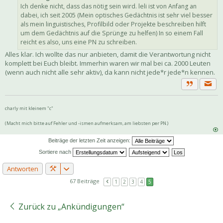
Ich denke nicht, dass das nötig sein wird. leli ist von Anfang an
dabei, ich seit 2005 (Mein optisches Gedächtnis ist sehr viel besser
als mein linguistisches, Profilbild oder Projekte beschreiben hilft
um dem Gedächtnis auf die Sprünge zu helfen) In so einem Fall
reicht es also, uns eine PN zu schreiben.
Alles klar. Ich wollte das nur anbieten, damit die Verantwortung nicht
komplett bei Euch bleibt. Immerhin waren wir mal bei ca. 2000 Leuten
(wenn auch nicht alle sehr aktiv), da kann nicht jede*r jede*n kennen.
Priva
Zitat
charly mit kleinem "c"
(Macht mich bitte auf Fehler und -ismen aufmerksam, am liebsten per PN.)
Beiträge der letzten Zeit anzeigen:
Sortiere nach
Antworten
67 Beiträge
1
2
3
4
5
Zurück zu „Ankündigungen“