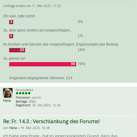
Umfrage endete am 11. Mär 2025, 11:32
Oh nein, bitte nicht!
3
3%
Ja, aber ganz anders als vorgeschlagen...
1
1%
Im Großen und Ganzen wie vorgeschlagen, Ergänzungen per Beitrag
20
18%
Ja, genau so!
90
79%
Insgesamt abgegebene Stimmen:
114
Forumaddict
Pronomen:
sie/ihr
Hana
Beiträge:
3582
Registriert:
16. Feb 2005, 12:36
Re: Fr. 14.3.: Verschlankung des Forums!
von
Hana
» 19. Mär 2025, 16:28
Ich habe eine Frage - hat es einen konkreten Grund, dass das