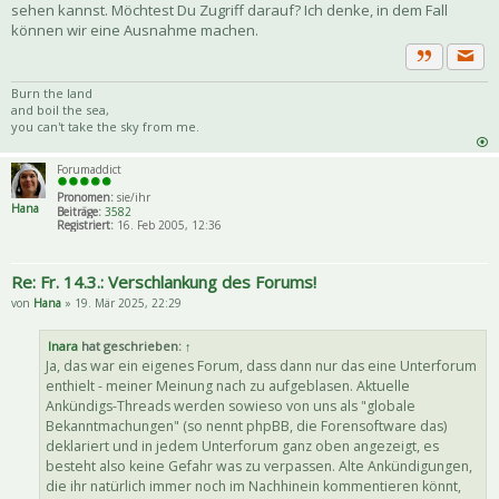
sehen kannst. Möchtest Du Zugriff darauf? Ich denke, in dem Fall
können wir eine Ausnahme machen.
Priva
Zitat
Burn the land
and boil the sea,
you can't take the sky from me.
Forumaddict
Pronomen:
sie/ihr
Hana
Beiträge:
3582
Registriert:
16. Feb 2005, 12:36
Re: Fr. 14.3.: Verschlankung des Forums!
von
Hana
» 19. Mär 2025, 22:29
Inara
hat geschrieben:
↑
Ja, das war ein eigenes Forum, dass dann nur das eine Unterforum
enthielt - meiner Meinung nach zu aufgeblasen. Aktuelle
Ankündigs-Threads werden sowieso von uns als "globale
Bekanntmachungen" (so nennt phpBB, die Forensoftware das)
deklariert und in jedem Unterforum ganz oben angezeigt, es
besteht also keine Gefahr was zu verpassen. Alte Ankündigungen,
die ihr natürlich immer noch im Nachhinein kommentieren könnt,