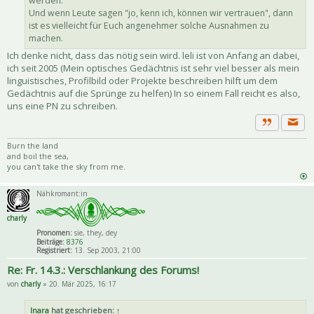
werden.
Und wenn Leute sagen "jo, kenn ich, können wir vertrauen", dann
ist es vielleicht für Euch angenehmer solche Ausnahmen zu
machen.
Ich denke nicht, dass das nötig sein wird. leli ist von Anfang an dabei,
ich seit 2005 (Mein optisches Gedächtnis ist sehr viel besser als mein
linguistisches, Profilbild oder Projekte beschreiben hilft um dem
Gedächtnis auf die Sprünge zu helfen) In so einem Fall reicht es also,
uns eine PN zu schreiben.
Priva
Zitat
Burn the land
and boil the sea,
you can't take the sky from me.
Nähkromant:in
charly
Pronomen:
sie, they, dey
Beiträge:
8376
Registriert:
13. Sep 2003, 21:00
Re: Fr. 14.3.: Verschlankung des Forums!
von
charly
» 20. Mär 2025, 16:17
Inara
hat geschrieben:
↑