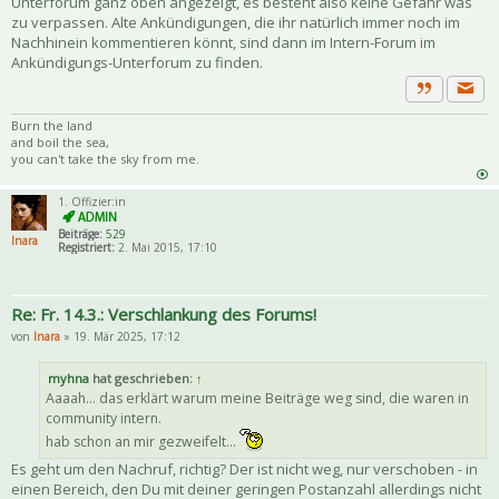
Unterforum ganz oben angezeigt, es besteht also keine Gefahr was
zu verpassen. Alte Ankündigungen, die ihr natürlich immer noch im
Nachhinein kommentieren könnt, sind dann im Intern-Forum im
Ankündigungs-Unterforum zu finden.
Priva
Zitat
Burn the land
and boil the sea,
you can't take the sky from me.
1. Offizier:in
Beiträge:
529
Inara
Registriert:
2. Mai 2015, 17:10
Re: Fr. 14.3.: Verschlankung des Forums!
von
Inara
» 19. Mär 2025, 17:12
myhna
hat geschrieben:
↑
Aaaah... das erklärt warum meine Beiträge weg sind, die waren in
community intern.
hab schon an mir gezweifelt...
Es geht um den Nachruf, richtig? Der ist nicht weg, nur verschoben - in
einen Bereich, den Du mit deiner geringen Postanzahl allerdings nicht