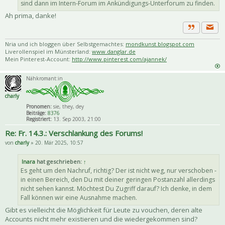
sind dann im Intern-Forum im Ankündigungs-Unterforum zu finden.
Ah prima, danke!
Priva
Zitat
Nria und ich bloggen über Selbstgemachtes:
mondkunst.blogspot.com
Liverollenspiel im Münsterland:
www.danglar.de
Mein Pinterest-Account:
http://www.pinterest.com/ajannek/
Nähkromant:in
charly
Pronomen:
sie, they, dey
Beiträge:
8376
Registriert:
13. Sep 2003, 21:00
Re: Fr. 14.3.: Verschlankung des Forums!
von
charly
» 20. Mär 2025, 10:57
Inara
hat geschrieben:
↑
Es geht um den Nachruf, richtig? Der ist nicht weg, nur verschoben -
in einen Bereich, den Du mit deiner geringen Postanzahl allerdings
nicht sehen kannst. Möchtest Du Zugriff darauf? Ich denke, in dem
Fall können wir eine Ausnahme machen.
Gibt es vielleicht die Möglichkeit für Leute zu vouchen, deren alte
Accounts nicht mehr existieren und die wiedergekommen sind?