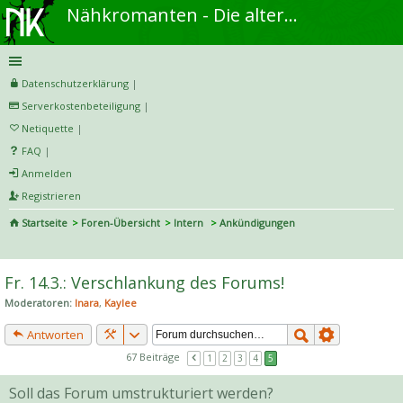
Nähkromanten - Die alternative Näh- und DIY-Community
Datenschutzerklärung
|
Serverkostenbeteiligung
|
Netiquette
|
FAQ
|
Anmelden
Registrieren
Startseite
Foren-Übersicht
Intern
Ankündigungen
S
uc
Fr. 14.3.: Verschlankung des Forums!
he
Moderatoren:
Inara
,
Kaylee
Antworten
67 Beiträge
1
2
3
4
5
Soll das Forum umstrukturiert werden?