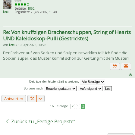
****
Beiträge:
1862
Lexi
Registriert:
2. Jan 2006, 15:48
Re: Von knuffzigen Drachenschuppen, String of Hearts
UND Kaleidoskop-Pulli (Gestricktes)
von
Lexi
» 10. Apr 2025, 10:28
Der Farbverlauf von Socken und Stulpen ist wirklich toll! Ich finde die
Socken super, das Muster kommt schön zur Geltung mit dem Muster!
Priva
Zitat
Beiträge der letzten Zeit anzeigen:
Sortiere nach
Antworten
16 Beiträge
1
2
Zurück zu „Fertige Projekte“