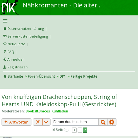
Nähkromanten - Die alternative Näh- und DIY-Community
Datenschutzerklärung
|
Serverkostenbeteiligung
|
Netiquette
|
FAQ
|
Anmelden
Registrieren
Startseite
Foren-Übersicht
DIY
Fertige Projekte
S
uc
Von knuffzigen Drachenschuppen, String of
he
Hearts UND Kaleidoskop-Pulli (Gestricktes)
Moderatoren:
Boobs&Braces
,
Kuhfladen
Antworten
16 Beiträge
1
2