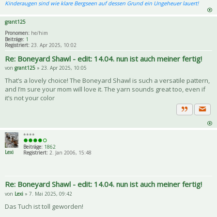
Kinderaugen sind wie klare Bergseen auf dessen Grund ein Ungeheuer lauert!
grant125
Pronomen:
he/him
Beiträge:
1
Registriert:
23. Apr 2025, 10:02
Re: Boneyard Shawl - edit: 14.04. nun ist auch meiner fertig!
von
grant125
» 23. Apr 2025, 10:05
That’s a lovely choice! The Boneyard Shawl is such a versatile pattern,
and I’m sure your mom will love it. The yarn sounds great too, even if
it’s not your color
Priva
Zitat
****
Beiträge:
1862
Lexi
Registriert:
2. Jan 2006, 15:48
Re: Boneyard Shawl - edit: 14.04. nun ist auch meiner fertig!
von
Lexi
» 7. Mai 2025, 09:42
Das Tuch ist toll geworden!