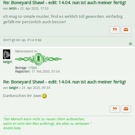
Re: Boneyard Shawl - edit: 14.04. nun ist auch meiner fertig!
von
lelith
» 22. Apr 2025, 17:53
ich mag so simple muster, find es wirklich toll geworden. einfarbig
gefällt mir persönlich auch besser!
Priva
Zitat
don't grow up, it's a trap
Nähkromant:in
batgirl
Beiträge:
17565
Registriert:
17. Feb 2005, 07:54
Re: Boneyard Shawl - edit: 14.04. nun ist auch meiner fertig!
von
batgirl
» 23. Apr 2025, 09:34
Dankeschön ihr zwei
Priva
Zitat
"Der Mensch kann nicht zu neuen Ufern aufbrechen,
wenn er nicht den Mut aufbringt, die alten zu verlassen."
André Gide