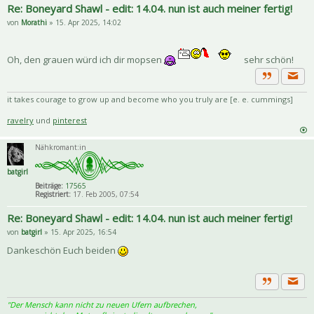
Re: Boneyard Shawl - edit: 14.04. nun ist auch meiner fertig!
von
Morathi
» 15. Apr 2025, 14:02
Oh, den grauen würd ich dir mopsen
sehr schön!
Priva
Zitat
it takes courage to grow up and become who you truly are [e. e. cummings]
ravelry
und
pinterest
Nähkromant:in
batgirl
Beiträge:
17565
Registriert:
17. Feb 2005, 07:54
Re: Boneyard Shawl - edit: 14.04. nun ist auch meiner fertig!
von
batgirl
» 15. Apr 2025, 16:54
Dankeschön Euch beiden
Priva
Zitat
"Der Mensch kann nicht zu neuen Ufern aufbrechen,