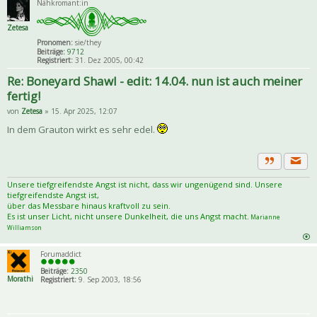
Nähkromant:in
Zetesa
Pronomen:
sie/they
Beiträge:
9712
Registriert:
31. Dez 2005, 00:42
Re: Boneyard Shawl - edit: 14.04. nun ist auch meiner
fertig!
von
Zetesa
» 15. Apr 2025, 12:07
In dem Grauton wirkt es sehr edel.
Priva
Zitat
Unsere tiefgreifendste Angst ist nicht, dass wir ungenügend sind. Unsere
tiefgreifendste Angst ist,
über das Messbare hinaus kraftvoll zu sein.
Es ist unser Licht, nicht unsere Dunkelheit, die uns Angst macht.
Marianne
Williamson
Forumaddict
Beiträge:
2350
Morathi
Registriert:
9. Sep 2003, 18:56