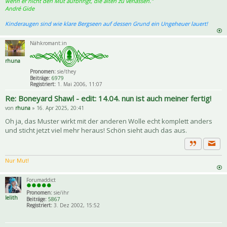
wenn er nicht den Mut aufbringt, die alten zu verlassen."
André Gide
Kinderaugen sind wie klare Bergseen auf dessen Grund ein Ungeheuer lauert!
Nähkromant:in
rhuna
Pronomen:
sie/they
Beiträge:
6979
Registriert:
1. Mai 2006, 11:07
Re: Boneyard Shawl - edit: 14.04. nun ist auch meiner fertig!
von
rhuna
» 16. Apr 2025, 20:41
Oh ja, das Muster wirkt mit der anderen Wolle echt komplett anders
und sticht jetzt viel mehr heraus! Schön sieht auch das aus.
Priva
Zitat
Nur Mut!
Forumaddict
Pronomen:
sie/ihr
lelith
Beiträge:
5867
Registriert:
3. Dez 2002, 15:52