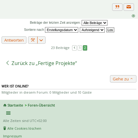
Priva
Zitat
Beiträge der letzten Zeit anzeigen:
Sortiere nach
Antworten
23 Beiträge
1
2
Zurück zu „Fertige Projekte“
Gehe zu
WER IST ONLINE?
Mitglieder in diesem Forum: 0 Mitglieder und 10 Gäste
Startseite
Foren-Übersicht
Alle Zeiten sind
UTC+02:00
Alle Cookies löschen
Impressum