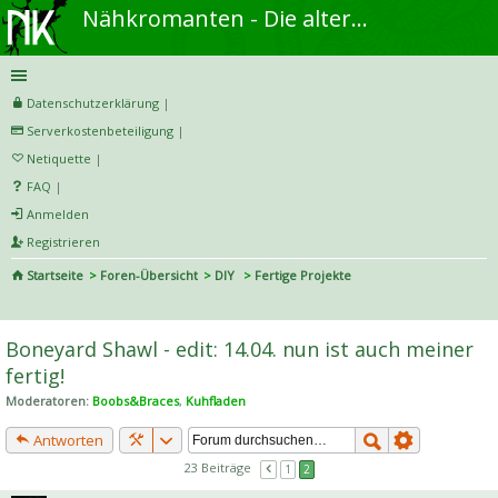
Nähkromanten - Die alternative Näh- und DIY-Community
Datenschutzerklärung
|
Serverkostenbeteiligung
|
Netiquette
|
FAQ
|
Anmelden
Registrieren
Startseite
Foren-Übersicht
DIY
Fertige Projekte
S
uc
Boneyard Shawl - edit: 14.04. nun ist auch meiner
he
fertig!
Moderatoren:
Boobs&Braces
,
Kuhfladen
Antworten
23 Beiträge
1
2