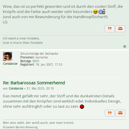
Wow, das ist so perfekt geworden und ist durch den coolen Stoff, die
Knöpfe und die Farbe auch wieder sehr besonders
(und auch von mir Bewunderung für die Handknopflöcher!!!)
LG
Priva
Zitat
Ich want a new mistake,
lose is more than hesitate
Schutzheilige der Sechsecke
Pronomen:
keine/sie
Beiträge:
5031
Constanze
Registriert:
18. Jan 2007, 17:53
Re: Barbarossas Sommerhemd
von
Constanze
» 31. Mai 2025, 20:19
Das Hemd gefällt mir sehr, der Stoff und die dunkelroten Details
zusammen mit den Knöpfen sind wirklich edel. Individuelles Design,
ohne sehr aufdringlich oder zu laut zu sein.
Priva
Zitat
Wer also näht, der weiß auch, wie man trennt.
Elizabeth Barrett-Browning