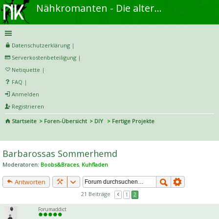
Nähkromanten - Die alternative Näh- und DIY-Community
Datenschutzerklärung
|
Serverkostenbeteiligung
|
Netiquette
|
FAQ
|
Anmelden
Registrieren
Startseite
Foren-Übersicht
DIY
Fertige Projekte
S
uc
Barbarossas Sommerhemd
he
Moderatoren:
Boobs&Braces
,
Kuhfladen
Antworten
21 Beiträge
1
2
Forumaddict