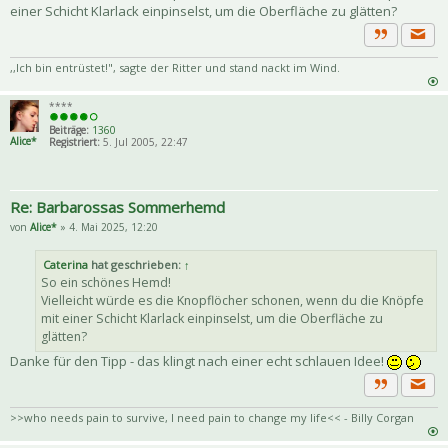
einer Schicht Klarlack einpinselst, um die Oberfläche zu glätten?
Priva
Zitat
,,Ich bin entrüstet!", sagte der Ritter und stand nackt im Wind.
****
Beiträge:
1360
Alice*
Registriert:
5. Jul 2005, 22:47
Re: Barbarossas Sommerhemd
von
Alice*
» 4. Mai 2025, 12:20
Caterina
hat geschrieben:
↑
So ein schönes Hemd!
Vielleicht würde es die Knopflöcher schonen, wenn du die Knöpfe
mit einer Schicht Klarlack einpinselst, um die Oberfläche zu
glätten?
Danke für den Tipp - das klingt nach einer echt schlauen Idee!
Priva
Zitat
>>who needs pain to survive, I need pain to change my life<< - Billy Corgan