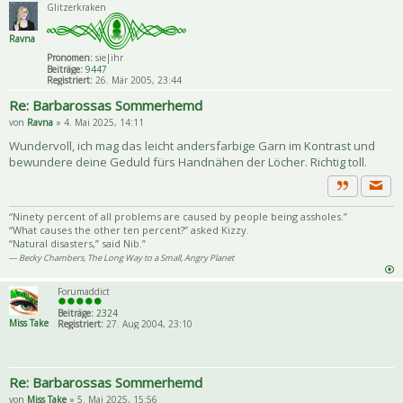
Glitzerkraken
Ravna
Pronomen:
sie|ihr
Beiträge:
9447
Registriert:
26. Mär 2005, 23:44
Re: Barbarossas Sommerhemd
von
Ravna
» 4. Mai 2025, 14:11
Wundervoll, ich mag das leicht andersfarbige Garn im Kontrast und
bewundere deine Geduld fürs Handnähen der Löcher. Richtig toll.
Priva
Zitat
“Ninety percent of all problems are caused by people being assholes.”
“What causes the other ten percent?” asked Kizzy.
“Natural disasters,” said Nib.”
― Becky Chambers, The Long Way to a Small, Angry Planet
Forumaddict
Beiträge:
2324
Miss Take
Registriert:
27. Aug 2004, 23:10
Re: Barbarossas Sommerhemd
von
Miss Take
» 5. Mai 2025, 15:56