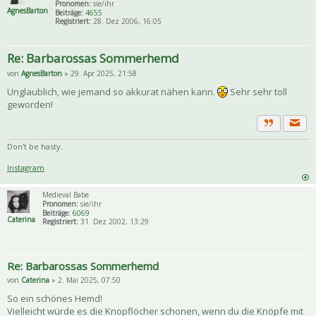
Pronomen:
sie/ihr
AgnesBarton
Beiträge:
4655
Registriert:
28. Dez 2006, 16:05
Re: Barbarossas Sommerhemd
von
AgnesBarton
» 29. Apr 2025, 21:58
Unglaublich, wie jemand so akkurat nähen kann.
Sehr sehr toll
geworden!
Priva
Zitat
Don't be hasty.
Instagram
Medieval Babe
Pronomen:
sie/ihr
Beiträge:
6069
Caterina
Registriert:
31. Dez 2002, 13:29
Re: Barbarossas Sommerhemd
von
Caterina
» 2. Mai 2025, 07:50
So ein schönes Hemd!
Vielleicht würde es die Knopflöcher schonen, wenn du die Knöpfe mit